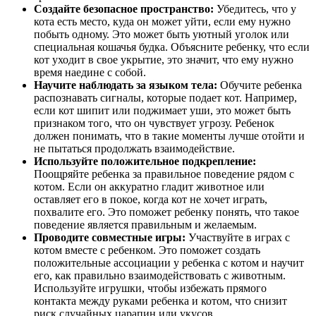
Создайте безопасное пространство:
Убедитесь, что у
кота есть место, куда он может уйти, если ему нужно
побыть одному. Это может быть уютный уголок или
специальная кошачья будка. Объясните ребенку, что если
кот уходит в свое укрытие, это значит, что ему нужно
время наедине с собой.
Научите наблюдать за языком тела:
Обучите ребенка
распознавать сигналы, которые подает кот. Например,
если кот шипит или поджимает уши, это может быть
признаком того, что он чувствует угрозу. Ребенок
должен понимать, что в такие моменты лучше отойти и
не пытаться продолжать взаимодействие.
Используйте положительное подкрепление:
Поощряйте ребенка за правильное поведение рядом с
котом. Если он аккуратно гладит животное или
оставляет его в покое, когда кот не хочет играть,
похвалите его. Это поможет ребенку понять, что такое
поведение является правильным и желаемым.
Проводите совместные игры:
Участвуйте в играх с
котом вместе с ребенком. Это поможет создать
положительные ассоциации у ребенка с котом и научит
его, как правильно взаимодействовать с животным.
Используйте игрушки, чтобы избежать прямого
контакта между руками ребенка и котом, что снизит
риск случайных царапин или укусов.