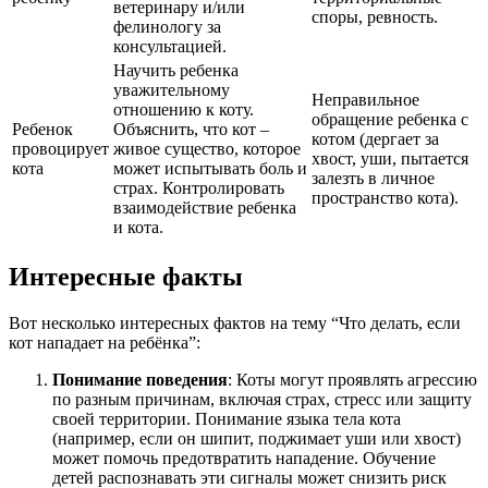
ветеринару и/или
споры, ревность.
фелинологу за
консультацией.
Научить ребенка
уважительному
Неправильное
отношению к коту.
обращение ребенка с
Ребенок
Объяснить, что кот –
котом (дергает за
провоцирует
живое существо, которое
хвост, уши, пытается
кота
может испытывать боль и
залезть в личное
страх. Контролировать
пространство кота).
взаимодействие ребенка
и кота.
Интересные факты
Вот несколько интересных фактов на тему “Что делать, если
кот нападает на ребёнка”:
Понимание поведения
: Коты могут проявлять агрессию
по разным причинам, включая страх, стресс или защиту
своей территории. Понимание языка тела кота
(например, если он шипит, поджимает уши или хвост)
может помочь предотвратить нападение. Обучение
детей распознавать эти сигналы может снизить риск