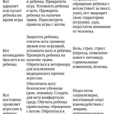
Кот
и ребенка. Прекратить
обращение ребенка с
царапает
игру. Успокоить ребенка
котом (тянет за хвост,
или кусает
и кота. Проверить
уши), кот защищает
ребенка во
ребенка на наличие
свою территорию
время игры
травм. Пересмотреть
(игрушки, еда),
правила игры с котом.
недостаток внимания
от человека.
Защитить ребенка,
отвлечь кота громким
звуком или игрушкой,
Боль, страх, стресс
Кот
успокоить кота и ребенка.
(переезд, появление
неожиданно
Проверить ребенка на
нового питомца),
бросается на
наличие травм.
гормональные
ребенка
Обратиться к ветеринару
изменения, болезнь.
для исключения
медицинских причин
агрессии.
Обеспечить коту
безопасное убежище
Недостаток
(дом, лежанка). Создать
Кот
социализации,
для кота комфортную
постоянно
негативный опыт
среду. Обучить ребенка
проявляет
взаимодействия с
правильному обращению
агрессию к
людьми,
с котом. Обратиться к
ребенку
территориальные