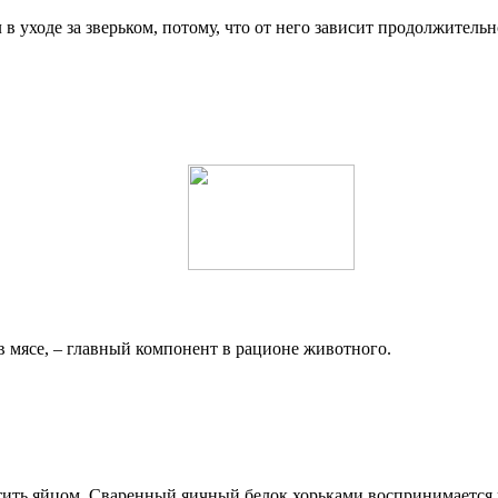
в уходе за зверьком, потому, что от него зависит продолжител
в мясе, – главный компонент в рационе животного.
ь яйцом. Сваренный яичный белок хорьками воспринимается на