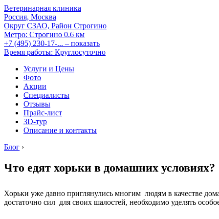
Ветеринарная клиника
Россия, Москва
Округ СЗАО, Район Строгино
Метро:
Строгино
0.6 км
+7 (495) 230-17-...
– показать
Время работы: Круглосуточно
Услуги и Цены
Фото
Акции
Специалисты
Отзывы
Прайс-лист
3D-тур
Описание и контакты
Блог
›
Что едят хорьки в домашних условиях?
Хорьки уже давно приглянулись многим людям в качестве дома
достаточно сил для своих шалостей, необходимо уделять особо