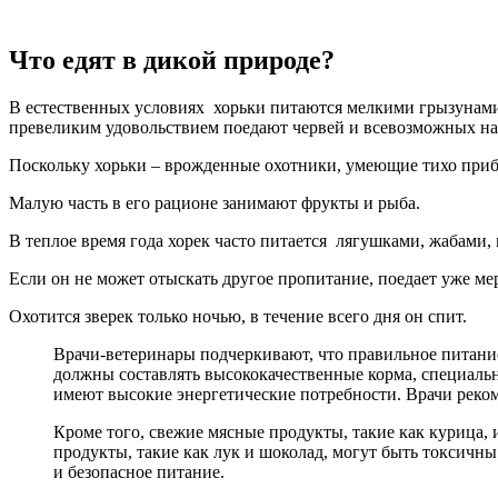
Что едят в дикой природе?
В естественных условиях хорьки питаются мелкими грызунами
превеликим удовольствием поедают червей и всевозможных н
Поскольку хорьки – врожденные охотники, умеющие тихо прибл
Малую часть в его рационе занимают фрукты и рыба.
В теплое время года хорек часто питается лягушками, жабами,
Если он не может отыскать другое пропитание, поедает уже м
Охотится зверек только ночью, в течение всего дня он спит.
Врачи-ветеринары подчеркивают, что правильное питание
должны составлять высококачественные корма, специальн
имеют высокие энергетические потребности. Врачи реко
Кроме того, свежие мясные продукты, такие как курица,
продукты, такие как лук и шоколад, могут быть токсичн
и безопасное питание.