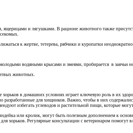
, ящерицами и лягушками. В рационе животного также присутст
асекомых.
ижаться к жертве, тетерева, рябчики и куропатки неоднократно
 молодыми водяными крысами и змеями, пробирается в заячьи но
ертвых животных.
 хорьков в домашних условиях играет ключевую роль в их здор
о разработанные для хищников. Важно, чтобы в них содержались
мендуют избегать углеводов и растительной пищи, которые могу
 индейка или кролик, могут быть полезным дополнением к основ
ы для хорьков. Регулярные консультации с ветеринаром помогут