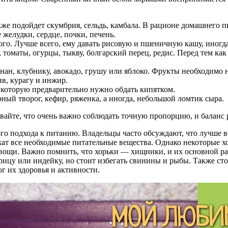
же подойдет скумбрия, сельдь, камбала. В рационе домашнего 
желудки, сердце, почки, печень.
го. Лучше всего, ему давать рисовую и пшеничную кашу, иногд
 томаты, огурцы, тыкву, болгарский перец, редис. Перед тем как
ан, клубнику, авокадо, грушу или яблоко. Фрукты необходимо 
в, курагу и инжир.
, которую предварительно нужно обдать кипятком.
ный творог, кефир, ряженка, а иногда, небольшой ломтик сыра.
вайте, что очень важно соблюдать точную пропорцию, и баланс 
го подхода к питанию. Владельцы часто обсуждают, что лучше 
ат все необходимые питательные вещества. Однако некоторые х
 овощи. Важно помнить, что хорьки — хищники, и их основной р
рицу или индейку, но стоит избегать свинины и рыбы. Также сто
г их здоровья и активности.