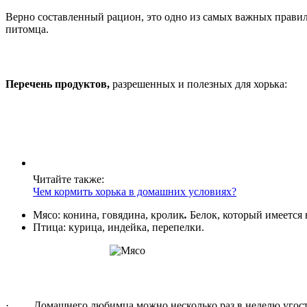
Верно составленный рацион, это одно из самых важных правил 
питомца.
Перечень продуктов
,
разрешенных и полезных для хорька:
Читайте также:
Чем кормить хорька в домашних условиях?
Мясо: конина, говядина, кролик
.
Белок, который имеется 
Птица: курица, индейка, перепелки.
· Домашнего любимца можно несколько раз в неделю угостит