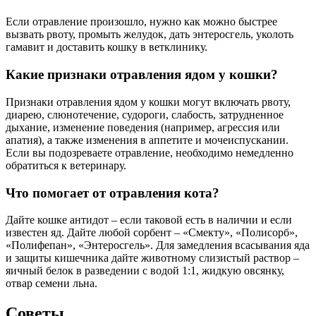
Если отравление произошло, нужно как можно быстрее
вызвать рвоту, промыть желудок, дать энтеросгель, уколоть
гамавит и доставить кошку в ветклинику.
Какие признаки отравления ядом у кошки?
Признаки отравления ядом у кошки могут включать рвоту,
диарею, слюнотечение, судороги, слабость, затрудненное
дыхание, изменение поведения (например, агрессия или
апатия), а также изменения в аппетите и мочеиспускании.
Если вы подозреваете отравление, необходимо немедленно
обратиться к ветеринару.
Что помогает от отравления кота?
Дайте кошке антидот – если таковой есть в наличии и если
известен яд. Дайте любой сорбент – «Смекту», «Полисорб»,
«Полифепан», «Энтеросгель». Для замедления всасывания яда
и защиты кишечника дайте животному слизистый раствор –
яичный белок в разведении с водой 1:1, жидкую овсянку,
отвар семени льна.
Советы