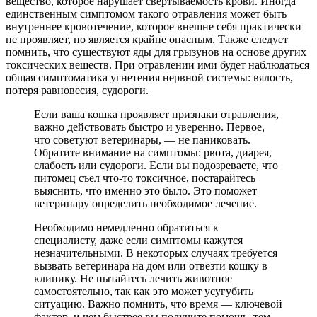
вещество, которое нарушает свертываемость крови. Иногда
единственным симптомом такого отравления может быть
внутреннее кровотечение, которое внешне себя практически
не проявляет, но является крайне опасным. Также следует
помнить, что существуют яды для грызунов на основе других
токсических веществ. При отравлении ими будет наблюдаться
общая симптоматика угнетения нервной системы: вялость,
потеря равновесия, судороги.
Если ваша кошка проявляет признаки отравления,
важно действовать быстро и уверенно. Первое,
что советуют ветеринары, — не паниковать.
Обратите внимание на симптомы: рвота, диарея,
слабость или судороги. Если вы подозреваете, что
питомец съел что-то токсичное, постарайтесь
выяснить, что именно это было. Это поможет
ветеринару определить необходимое лечение.
Необходимо немедленно обратиться к
специалисту, даже если симптомы кажутся
незначительными. В некоторых случаях требуется
вызвать ветеринара на дом или отвезти кошку в
клинику. Не пытайтесь лечить животное
самостоятельно, так как это может усугубить
ситуацию. Важно помнить, что время — ключевой
фактор, и чем быстрее вы получите помощь, тем