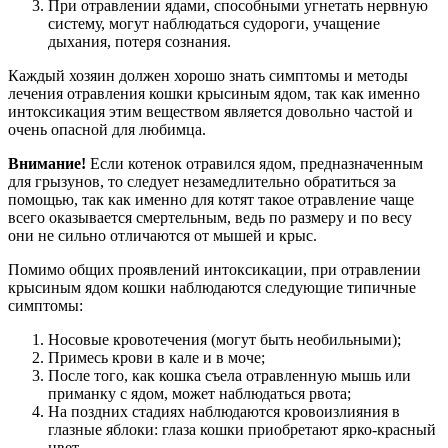
При отравлении ядами, способными угнетать нервную
систему, могут наблюдаться судороги, учащение
дыхания, потеря сознания.
Каждый хозяин должен хорошо знать симптомы и методы
лечения отравления кошки крысиным ядом, так как именно
интоксикация этим веществом является довольно частой и
очень опасной для любимца.
Внимание!
Если котенок отравился ядом, предназначенным
для грызунов, то следует незамедлительно обратиться за
помощью, так как именно для котят такое отравление чаще
всего оказывается смертельным, ведь по размеру и по весу
они не сильно отличаются от мышей и крыс.
Помимо общих проявлений интоксикации, при отравлении
крысиным ядом кошки наблюдаются следующие типичные
симптомы:
Носовые кровотечения (могут быть необильными);
Примесь крови в кале и в моче;
После того, как кошка съела отравленную мышь или
приманку с ядом, может наблюдаться рвота;
На поздних стадиях наблюдаются кровоизлияния в
глазные яблоки: глаза кошки приобретают ярко-красный
цвет.