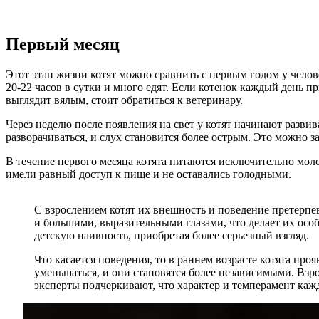
Первый месяц
Этот этап жизни котят можно сравнить с первым годом у челове
20-22 часов в сутки и много едят. Если котенок каждый день пр
выглядит вялым, стоит обратиться к ветеринару.
Через неделю после появления на свет у котят начинают развив
разворачиваться, и слух становится более острым. Это можно з
В течение первого месяца котята питаются исключительно моло
имели равный доступ к пище и не оставались голодными.
С взрослением котят их внешность и поведение претерп
и большими, выразительными глазами, что делает их особ
детскую наивность, приобретая более серьезный взгляд.
Что касается поведения, то в раннем возрасте котята п
уменьшаться, и они становятся более независимыми. Взр
эксперты подчеркивают, что характер и темперамент ка