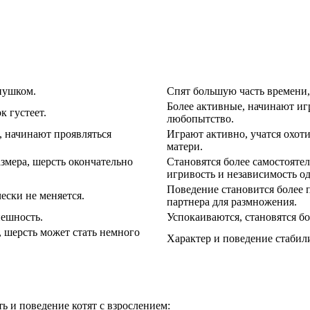
пушком.
Спят большую часть времени,
Более активные, начинают иг
к густеет.
любопытство.
, начинают проявляться
Играют активно, учатся охоти
матери.
змера, шерсть окончательно
Становятся более самостоятел
игривость и независимость о
Поведение становится более 
ески не меняется.
партнера для размножения.
нешность.
Успокаиваются, становятся б
 шерсть может стать немного
Характер и поведение стабил
ь и поведение котят с взрослением: