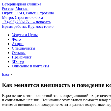
Ветеринарная клиника
Россия, Москва
Округ СЗАО, Район Строгино
Метро:
Строгино
0.6 км
+7 (495) 230-17-...
– показать
Время работы: Круглосуточно
Услуги и Цены
Фото
Акции
Специалисты
Отзывы
Прайс-лист
3D-тур
Описание и контакты
Блог
›
Как меняется внешность и поведение к
Взросление котят – ключевой этап, определяющий их физическ
и социальные навыки. Понимание этих этапов поможет владель
меняется внешность и поведение котят в разные возрастные пе