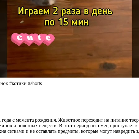
нок #котики #shorts
ва года с момента рождения. Животное переходит на питание тве
аминов и полезных веществ. В этот период питомец приступает
а сетками и не оставлять предметы, которые могут навредить з