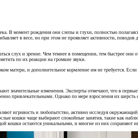
ка. В момент рождения они слепы и глухи, полностью полагаясь 
ибавляет в весе, но при этом не проявляет активности, поводов 
аться слух и зрение. Чем темнее в помещении, тем быстрее они 
аметить по их реакции на громкие звуки.
ком матери, и дополнительное кормление им не требуется. Если 
евают значительные изменения. Эксперты отмечают, что в первы
енно привлекательными. Однако по мере взросления их шерсть ст
роявляют игривость и любопытство, активно исследуя окружающи
ослые кошки чаще выбирают спокойные занятия, такие как наблю
ждой кошки остаются уникальными, и многие из них сохраняют и