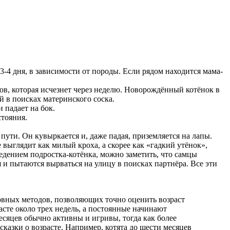
3-4 дня, в зависимости от породы. Если рядом находится мама-
ов, которая исчезнет через неделю. Новорождённый котёнок в
 в поисках материнского соска.
 падает на бок.
стояния.
 пути. Он кувыркается и, даже падая, приземляется на лапы.
выглядит как милый кроха, а скорее как «гадкий утёнок»,
ведением подростка-котёнка, можно заметить, что самцы
 и пытаются вырваться на улицу в поисках партнёра. Все эти
новных методов, позволяющих точно оценить возраст
сте около трех недель, а постоянные начинают
есяцев обычно активны и игривы, тогда как более
азки о возрасте. Например, котята до шести месяцев