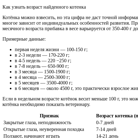
Как узнать возраст найденного котенка
Котёнка можно взвесить, но эта цифра не даст точной информа
многое зависит от индивидуальных особенностей развития. При р
месячного возраста прибавка в весе варьируется от 350-400 г д
Примерные данные:
первая неделя жизни — 100-150 г;
в 2-3 недели — 170-220 г;
в 4-5 недель — 220 −250 г;
в 7-8 недель — 650-900 г;
в 3 месяца — 1500-1900 г;
в 4 месяца — 2500-3000 г;
в 5 месяцев — 3500-4000 г;
в 6 месяцев — около 4500 г, это практически взрослое жи
Если в недельном возрасте котёнок весит меньше 100 г, это м
котёнка необходимо показать ветеринару.
Признак
Возраст котенка (
Закрытые глаза, неподвижность
0-7 дней
Открытые глаза, неуверенная походка
7-14 дней
Ползают, начинают играть
14-21 день