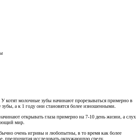
ды
. У котят молочные зубы начинают прорезываться примерно в
е зубы, а к 1 году они становятся более изношенными.
начинают открывать глаза примерно на 7-10 день жизни, а слух
жающий мир.
 обычно очень игривы и любопытны, в то время как более
гре, предпочитая исследовать окружающую среду.