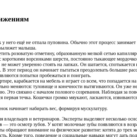
вижениям
 у него ещё не отпала пуповина. Обычно этот процесс занимает 
и вылижет малыша.
тить розоватую отметину, образованную мелкой сетью капилляр
с короткими ворсинками шерсти, постоянно тыкающее мордочкой
 не может уверенно стоять на лапках. Он шатается, спотыкается и
. В этот период он начинает пытаться преодолевать большие рас
оявляются попытки пробежаться и поиграть.
тире, карабкается на мебель и играет со всем, что попадается на
льно меняются: туловище и конечности вытягиваются. Он уже не 
ию. Это связано с началом полового созревания. Наблюдая за по
я первая течка. Кошечки громко мяукают, ласкаются, извиваются
ёнок начинает набирать вес, формируя мускулатуру.
для владельцев и ветеринаров. Эксперты выделяют несколько ос
 — это осмотр зубов. У котят молочные зубы появляются в возра
ты обращают внимание на физическое развитие: котята до трех м
. Кроме того, поведение и социальные навыки могут дать подск