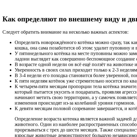
Как определяют по внешнему виду и д
Следует обратить внимание на несколько важных аспектов:
Определить новорождённого котёнка можно сразу, так как
кошка, она сама позаботится об этом: удалит пуповину 
У пятинедельного котёнка на месте пуповины можно заме
ладони выглядит как совершенно беспомощное создание 
В возрасте одной недели он всё ещё ползёт на животике и
Уверенность в своих силах приходит только к 2-3 неделям
В 3-4 недели его походка становится более уверенной, п
К пяти неделям котёнок уже стремительно носится по квар
К четырем-пяти месяцам пропорции тела котёнка значите
который пытается укусить и поцарапать, проявляя агресс
начинают метить свою территорию, а у самочек появляетс
изменения происходят из-за колебаний уровня гормонов.
К девяти месяцам половой созревание завершается, и кот
Определение возраста котенка является важной задачей 
животного. Один из наиболее распространенных способов
прорезываться с трех до шести месяцев. Также специалис
взрослые животные демонстрируют большую независимость