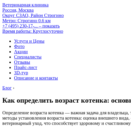
Ветеринарная клиника
Россия, Москва
Округ СЗАО, Район Строгино
Метро:
Строгино
0.6 км
+7 (495) 230-17-...
– показать
Время работы: Круглосуточно
Услуги и Цены
Фото
Акции
Специалисты
Отзывы
Прайс-лист
3D-тур
Описание и контакты
Блог
›
Как определить возраст котенка: осно
Определение возраста котенка — важная задача для владельца, 
методы установления возраста котенка: оценка внешнего вида,
ветеринарный уход, что способствует здоровому и счастливом