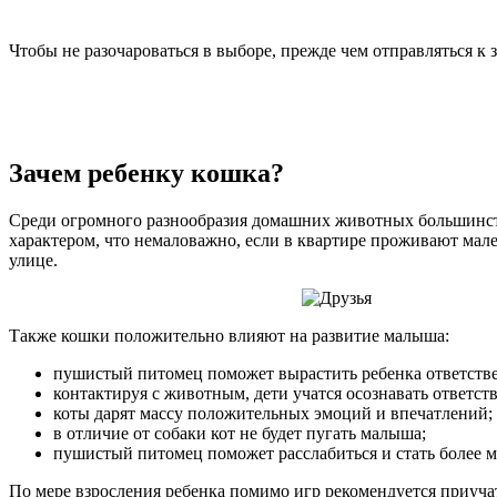
Чтобы не разочароваться в выборе, прежде чем отправляться к 
Зачем ребенку кошка?
Среди огромного разнообразия домашних животных большинст
характером, что немаловажно, если в квартире проживают мале
улице.
Также кошки положительно влияют на развитие малыша:
пушистый питомец поможет вырастить ребенка ответствен
контактируя с животным, дети учатся осознавать ответств
коты дарят массу положительных эмоций и впечатлений;
в отличие от собаки кот не будет пугать малыша;
пушистый питомец поможет расслабиться и стать более м
По мере взросления ребенка помимо игр рекомендуется приуча