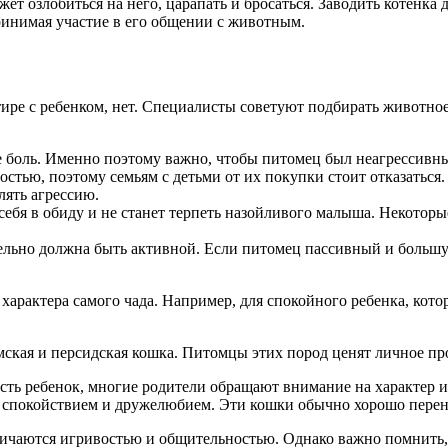
т озлобиться на него, царапать и бросаться. Заводить котенка д
ринимая участие в его общении с животным.
ре с ребенком, нет. Специалисты советуют подбирать животное,
е боль. Именно поэтому важно, чтобы питомец был неагрессив
тью, поэтому семьям с детьми от их покупки стоит отказаться.
лять агрессию.
ебя в обиду и не станет терпеть назойливого малыша. Некоторые
льно должна быть активной. Если питомец пассивный и большую 
т характера самого чада. Например, для спокойного ребенка, кот
ская и персидская кошка. Питомцы этих пород ценят личное про
есть ребенок, многие родители обращают внимание на характер 
им спокойствием и дружелюбием. Эти кошки обычно хорошо перен
ичаются игривостью и общительностью. Однако важно помнить, 