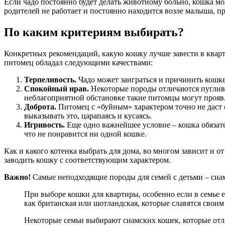
Если чадо постоянно будет делать животному больно, кошка може
родителей не работает и постоянно находится возле малыша, п
По каким критериям выбирать?
Конкретных рекомендаций, какую кошку лучше завести в кварти
питомец обладал следующими качествами:
Терпеливость.
Чадо может заиграться и причинить кошк
Спокойный нрав.
Некоторые породы отличаются пугливос
неблагоприятной обстановке такие питомцы могут прояв
Доброта.
Питомец с «буйным» характером точно не даст с
выказывать это, царапаясь и кусаясь.
Игривость.
Еще одно важнейшее условие – кошка обязате
что не понравится ни одной кошке.
Как и какого котенка выбрать для дома, во многом зависит и о
заводить кошку с соответствующим характером.
Важно!
Самые неподходящие породы для семей с детьми – сиам
При выборе кошки для квартиры, особенно если в семье 
как британская или шотландская, которые славятся сво
Некоторые семьи выбирают сиамских кошек, которые отл