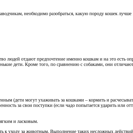
заводчикам, необходимо разобраться, какую породу кошек лучше 
во людей отдают предпочтение именно кошкам и на это есть оп
нькие дети. Кроме того, по сравнению с собаками, они отличают
ным (дети могут ухаживать за кошками – кормить и расчесыват
енность за свои поступки (если чадо попытается ударить или отта
ягким и ласковым.
ть к уходу за животным. Выполнение таких несложных действий,