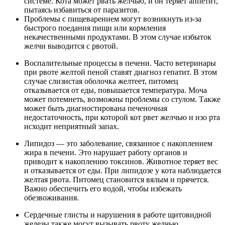
системе. Кота может рвать желчью, и он теряет аппетит,
пытаясь избавиться от паразитов.
Проблемы с пищеварением могут возникнуть из-за
быстрого поедания пищи или кормления
некачественными продуктами. В этом случае избыток
желчи выводится с рвотой.
Воспалительные процессы в печени. Часто ветеринары
при рвоте желтой пеной ставят диагноз гепатит. В этом
случае слизистая оболочка желтеет, питомец
отказывается от еды, повышается температура. Моча
может потемнеть, возможны проблемы со стулом. Также
может быть диагностирована печеночная
недостаточность, при которой кот рвет желчью и изо рта
исходит неприятный запах.
Липидоз — это заболевание, связанное с накоплением
жира в печени. Это нарушает работу органов и
приводит к накоплению токсинов. Животное теряет вес
и отказывается от еды. При липидозе у кота наблюдается
желтая рвота. Питомец становится вялым и прячется.
Важно обеспечить его водой, чтобы избежать
обезвоживания.
Сердечные глисты и нарушения в работе щитовидной
железы также могут вызывать рвоту желчью.