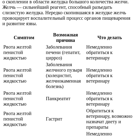
о скоплении в области желудка большого количества желчи.
Желчь — сильнейший реагент, способный разъедать
слизистую желудка. Нередко скопившаяся в желудке желчь
провоцирует воспалительный процесс органов пищеварения
и развитие язвы.
Возможная
Симптом
Что делать
причина
Рвота желтой
Заболевания
Немедленно
пенистой
печени (гепатит,
обратиться к
жидкостью
цирроз)
ветеринару
Заболевания
Рвота желтой
желчного пузыря
Немедленно
пенистой
(холецистит,
обратиться к
жидкостью
желчнокаменная
ветеринару
болезнь)
Рвота желтой
Немедленно
пенистой
Панкреатит
обратиться к
жидкостью
ветеринару
Обратиться к
Рвота желтой
ветеринару, возможно
пенистой
Гастрит
назначат диету и
жидкостью
препараты
Немедленно