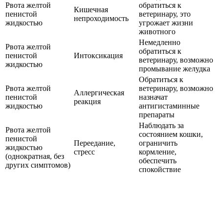
Рвота желтой
обратиться к
Кишечная
пенистой
ветеринару, это
непроходимость
жидкостью
угрожает жизни
животного
Немедленно
Рвота желтой
обратиться к
пенистой
Интоксикация
ветеринару, возможно
жидкостью
промывание желудка
Обратиться к
Рвота желтой
ветеринару, возможно
Аллергическая
пенистой
назначат
реакция
жидкостью
антигистаминные
препараты
Наблюдать за
Рвота желтой
состоянием кошки,
пенистой
Переедание,
ограничить
жидкостью
стресс
кормление,
(однократная, без
обеспечить
других симптомов)
спокойствие