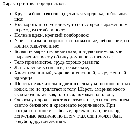
Характеристика породы экзот:
Круглая большаяголова,щекастая мордочка, небольшая
шея;
Нос короткий со «стопом», то есть с ярко выраженным
переходом от лба к носу;
Полные щеки, крепкий подбородок;
Уши — низко и широко расположенные, небольшие, на
концах закругленные;
Большие выразительные глаза, придающие «сладкое
выражение» всему облику домашнего питомца;
Тело приземистое, грудь хорошо развита;
Лапы крепкие, сильные, невысокие;
Хвост недлинный, хорошо опушенный, закругленный
на конце;
Шерсть незначительно длиннее, чем у короткошерстных
кошек, но не прилегает к телу. Шерсть американского
экзота очень мягкая, плотная, похожая на плюш;
Окрасы у породы экзот всевозможные, за исключением
светло-бежевого и красновато-коричневого. При
расцветках кошки — белый, арлекин, ван, биколор,
допустимо различие по цвету глаз, один может быть
голубой, другой желтый.