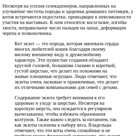
Несмотря на усилия селекционеров, направленных на
улучшение чистоты породы и здоровья домашних питомцев, у
котов встречаются недостатки, приводящие к невозможности
участия на выставках. К ним относятся: косоглазие, изгибы
хвоста, неправильное число пальцев на лапах, деформации
черепа и позвоночника.
Кот экзот — это порода, которая завоевала сердца
многих любителей кошек благодаря своему
милому внешнему виду и дружелюбному
характеру. Эти пушистые создания обладают
круглой головой, большими глазами и короткой,
густой шерстью, что делает их похожими на
живые плюшевые игрушки. Люди отмечают, что
экзоты очень ласковые и привязчивые, что делает
их отличными компаньонами для семей с детьми.
Содержание экзота требует внимания к его
здоровью и уходу за шерстью. Несмотря на
короткую шерсть, она нуждается в регулярном
вычесывании, чтобы избежать образования
колтунов. Также важно следить за питанием, так
как экзоты склонны к набору веса. Владельцы
отмечают, что эти коты очень спокойные и не
требуют много физической активности, что делает