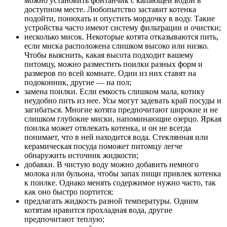
можно установить фонтанчик с капающей водой в
доступном месте. Любопытство заставит котенка
подойти, понюхать и опустить мордочку в воду. Такие
устройства часто имеют систему фильтрации и очистки;
несколько мисок. Некоторые котята отказываются пить,
если миска расположена слишком высоко или низко.
Чтобы выяснить, какая высота подходит вашему
питомцу, можно разместить поилки разных форм и
размеров по всей комнате. Одни из них ставят на
подоконник, другие — на пол;
замена поилки. Если емкость слишком мала, котику
неудобно пить из нее. Усы могут задевать край посуды и
загибаться. Многие котята предпочитают широкие и не
слишком глубокие миски, напоминающие озерцо. Яркая
поилка может отвлекать котенка, и он не всегда
понимает, что в ней находится вода. Стеклянная или
керамическая посуда поможет питомцу легче
обнаружить источник жидкости;
добавки. В чистую воду можно добавить немного
молока или бульона, чтобы запах пищи привлек котенка
к поилке. Однако менять содержимое нужно часто, так
как оно быстро портится;
предлагать жидкость разной температуры. Одним
котятам нравится прохладная вода, другие
предпочитают теплую;