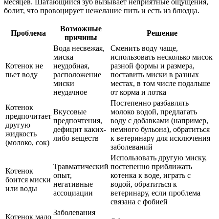
месяцев. Шатающийся зуб вызывает неприятные ощущения,
болит, что провоцирует нежелание пить и есть из блюдца.
Возможные
Проблема
Решение
причины
Вода несвежая,
Сменить воду чаще,
миска
использовать несколько мисок
Котенок не
неудобная,
разной формы и размера,
пьет воду
расположение
поставить миски в разных
миски
местах, в том числе подальше
неудачное
от корма и лотка
Постепенно разбавлять
Котенок
Вкусовые
молоко водой, предлагать
предпочитает
предпочтения,
воду с добавками (например,
другую
дефицит каких-
немного бульона), обратиться
жидкость
либо веществ
к ветеринару для исключения
(молоко, сок)
заболеваний
Использовать другую миску,
Травматический
постепенно приближать
Котенок
опыт,
котенка к воде, играть с
боится миски
негативные
водой, обратиться к
или воды
ассоциации
ветеринару, если проблема
связана с фобией
Заболевания
Котенок мало