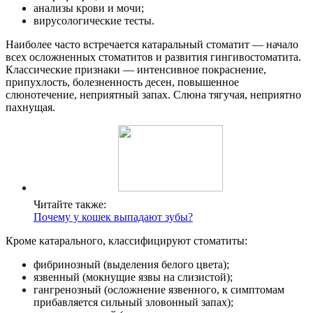
анализы крови и мочи;
вирусологические тесты.
Наиболее часто встречается катаральный стоматит — начало
всех осложненных стоматитов и развития гингивостоматита.
Классические признаки — интенсивное покраснение,
припухлость, болезненность десен, повышенное
слюнотечение, неприятный запах. Слюна тягучая, неприятно
пахнущая.
Читайте также:
Почему у кошек выпадают зубы?
Кроме катарального, классифицируют стоматиты:
фибринозный (выделения белого цвета);
язвенный (мокнущие язвы на слизистой);
гангренозный (осложнение язвенного, к симптомам
прибавляется сильный зловонный запах);