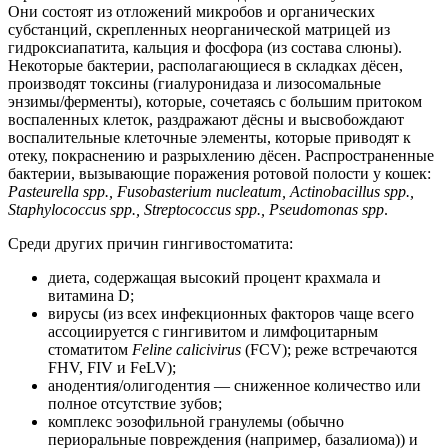
Они состоят из отложений микробов и органических
субстанций, скрепленных неорганической матрицей из
гидроксиапатита, кальция и фосфора (из состава слюны).
Некоторые бактерии, располагающиеся в складках дёсен,
производят токсины (гиалуронидаза и лизосомальные
энзимы/ферменты), которые, сочетаясь с большим притоком
воспаленных клеток, раздражают дёсны и высвобождают
воспалительные клеточные элементы, которые приводят к
отеку, покраснению и разрыхлению дёсен. Распространенные
бактерии, вызывающие поражения ротовой полости у кошек:
P
asteurella spp., Fusobasterium nucleatum, Actinobacillus spp.,
Staphylococcus spp., Streptococcus spp., Pseudomonas spp
.
Среди других причин гингивостоматита:
диета, содержащая высокий процент крахмала и
витамина D;
вирусы (из всех инфекционных факторов чаще всего
ассоциируется с гингивитом и лимфоцитарным
стоматитом
Feline calicivirus
(FCV); реже встречаются
FHV, FIV и FeLV);
анодентия/олигодентия — сниженное количество или
полное отсутствие зубов;
комплекс эозофильной гранулемы (обычно
периоральные повреждения (например, базалиома)) и