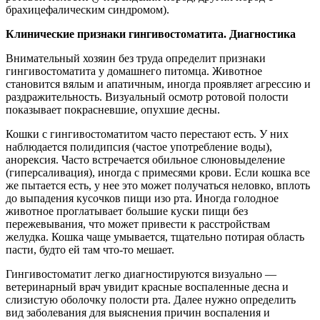
брахицефалическим синдромом).
Клинические признаки гингивостоматита. Диагностика
Внимательный хозяин без труда определит признаки
гингивостоматита у домашнего питомца. Животное
становится вялым и апатичным, иногда проявляет агрессию и
раздражительность. Визуальный осмотр ротовой полости
показывает покрасневшие, опухшие десны.
Кошки с гингивостоматитом часто перестают есть. У них
наблюдается полидипсия (частое употребление воды),
анорексия. Часто встречается обильное слюновыделение
(гиперсаливация), иногда с примесями крови. Если кошка все
же пытается есть, у нее это может получаться неловко, вплоть
до выпадения кусочков пищи изо рта. Иногда голодное
животное проглатывает большие куски пищи без
пережевывания, что может привести к расстройствам
желудка. Кошка чаще умывается, тщательно потирая область
пасти, будто ей там что-то мешает.
Гингивостоматит легко диагностируются визуально —
ветеринарный врач увидит красные воспаленные десна и
слизистую оболочку полости рта. Далее нужно определить
вид заболевания для выяснения причин воспаления и