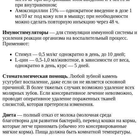
при внутривенном;
Амоксициллин 15% — однократное введение в дозе 1
мл/10 кг под кожу или в мышцу; при необходимости
можно сделать повторную инъекцию через 48 ч.
Имуностимуляторы
— для стимуляции иммунной системы и
усиления реакции организма на воспалительный процесс.
Применяют:
Стимул — 0,5 мл/кг однократно в день, до 10 дней;
L-цин — 0,5-1,0 мл/животное, в зависимости от веса,
однократно в день, курс — 5 дней.
Стоматологическая помощь
. Любой зубной камень
усугубит воспаление, даже если он не является основной
причиной. В более тяжелых случаях возможно удаление всех
молярных зубов. Если консервативное лечение невозможно,
проводят оперативное удаление пораженных тканей
слизистой, которая претерпела изменения.
Диета
— полный отказ от молока (молочная среда
благотворна для развития бактерий), перевод кошки на корма,
которые легче принимать (обычно это консервированные
мягкие корма). Пища должна быть комнатной температуры.