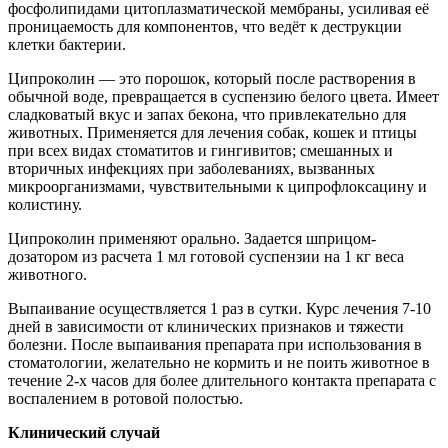
фосфолипидами цитоплазматической мембраны, усиливая её
проницаемость для компонентов, что ведёт к деcтрукции
клетки бактерии.
Ципроколин — это порошок, который после растворения в
обычной воде, превращается в суспензию белого цвета. Имеет
сладковатый вкус и запах бекона, что привлекательно для
животных. Применяется для лечения собак, кошек и птицы
при всех видах стоматитов и гингивитов; смешанных и
вторичных инфекциях при заболеваниях, вызванных
микроорганизмами, чувствительными к ципрофлоксацину и
колистину.
Ципроколин применяют орально. Задается шприцом-
дозатором из расчета 1 мл готовой суспензии на 1 кг веса
животного.
Выпаивание осуществляется 1 раз в сутки. Курс лечения 7-10
дней в зависимости от клинических признаков и тяжести
болезни. После выпаивания препарата при использования в
стоматологии, желательно не кормить и не поить животное в
течение 2-х часов для более длительного контакта препарата с
воспалением в ротовой полостью.
Клинический случай