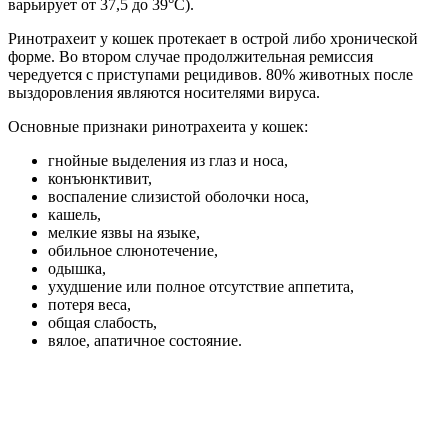
варьирует от 37,5 до 39°С).
Ринотрахеит у кошек протекает в острой либо хронической
форме. Во втором случае продолжительная ремиссия
чередуется с приступами рецидивов. 80% животных после
выздоровления являются носителями вируса.
Основные признаки ринотрахеита у кошек:
гнойные выделения из глаз и носа,
конъюнктивит,
воспаление слизистой оболочки носа,
кашель,
мелкие язвы на языке,
обильное слюнотечение,
одышка,
ухудшение или полное отсутствие аппетита,
потеря веса,
общая слабость,
вялое, апатичное состояние.