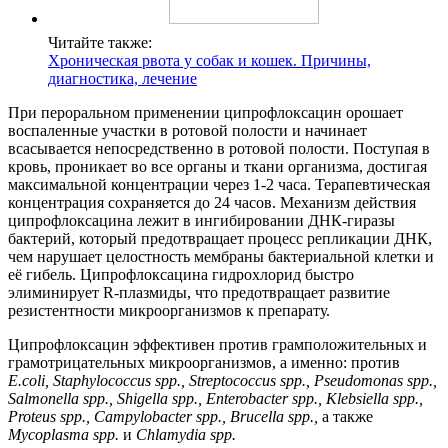
Читайте также:
Хроническая рвота у собак и кошек. Причины,
диагностика, лечение
При пероральном применении ципрофлоксацин орошает
воспаленные участки в ротовой полости и начинает
всасывается непосредственно в ротовой полости. Поступая в
кровь, проникает во все органы и ткани организма, достигая
максимальной концентрации через 1-2 часа. Терапевтическая
концентрация сохраняется до 24 часов. Механизм действия
ципрофлоксацина лежит в ингибировании ДНК-гиразы
бактерий, который предотвращает процесс репликации ДНК,
чем нарушает целостность мембраны бактериальной клетки и
её гибель. Ципрофлоксацина гидрохлорид быстро
элиминирует R-плазмиды, что предотвращает развитие
резистентности микроорганизмов к препарату.
Ципрофлоксацин эффективен против грамположительных и
грамотрицательных микроорганизмов, а именно: против
E.coli, Staphylococcus spp., Streptococcus spp., Pseudomonas spp.,
Salmonella spp., Shigella spp., Enterobacter spp., Klebsiella spp.,
Proteus spp., Campylobacter spp., Brucella spp.,
а также
Mycoplasma spp.
и
Chlamydia spp.