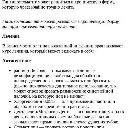
Гингивостоматит может развиться в хроническую форму,
которую чрезвычайно трудно лечить.
Гингивостоматит может развиться в хроническую форму,
которую чрезвычайно трудно лечить
Лечение
В зависимости от типа выявленной инфекции врач назначает
курс лечения, который может включать в себя:
Антисептики
:
раствор Люголя — показывает отличные
дезинфицирующие свойства: для обработки
непосредственно язвочек — мазать или брызгать
(важно: исключается длительное использование, т. к.
может спровоцировать размножение синегнойной
палочки, на которую йод не влияет);
Хлоргексидин 0,05% — для промывания пасти или
обработки непосредственно ран и язв;
Дентаведин/Метрогил Дента — используют до 3-х раз в
день, нанося тонким слоем на больные десна или
закладывают прямо в лунки в случае удаления зубов;
Стоматидин — орошать ротовую полость при