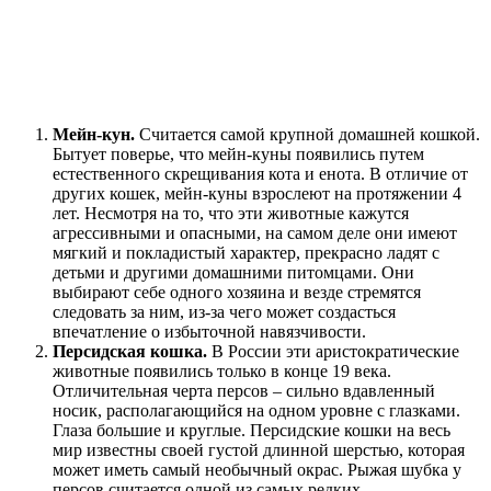
Мейн-кун.
Считается самой крупной домашней кошкой.
Бытует поверье, что мейн-куны появились путем
естественного скрещивания кота и енота. В отличие от
других кошек, мейн-куны взрослеют на протяжении 4
лет. Несмотря на то, что эти животные кажутся
агрессивными и опасными, на самом деле они имеют
мягкий и покладистый характер, прекрасно ладят с
детьми и другими домашними питомцами. Они
выбирают себе одного хозяина и везде стремятся
следовать за ним, из-за чего может создасться
впечатление о избыточной навязчивости.
Персидская кошка.
В России эти аристократические
животные появились только в конце 19 века.
Отличительная черта персов – сильно вдавленный
носик, располагающийся на одном уровне с глазками.
Глаза большие и круглые. Персидские кошки на весь
мир известны своей густой длинной шерстью, которая
может иметь самый необычный окрас. Рыжая шубка у
персов считается одной из самых редких.