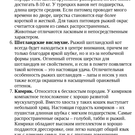
достигать 8-10 кг. У турецких ванов нет подшерстка,
длина шерсти средняя. Если питомец проводит много
времени во дворе, шерстка становится еще более
короткой и жесткой. Для таких питомцев рыжий окрас
считается одним из самых распространенных.
Животные отличаются ласковым и непосредственным
характером.
Шотландские вислоухие.
Рыжий шотландский кот
всегда будет находиться в центре внимания, причем не
только благодаря яркой шубке, но и из-за необычной
формы ушек. Огненный оттенок шерстки для
шотландцев не свойственен, и если в помете появляется
такой котенок – это настоящая удача. Отличительная
особенность рыжих шотландцев – лапы и носик у них
также всегда окрашены в насыщенный оранжевый
оттенок.
Кимрик.
Относится к бесхвостым породам. У кимриков
компактное телосложение с хорошо развитой
мускулатурой. Вместо хвоста у таких кошек выступает
небольшой хрящ. Настоящая гордость кимриков – их
пушистая длинная шубка с мягким подшерстком. Самые
распространенные окрасы – голубой, табби и рыжий.
Кимрики обладают высоким интеллектом и хорошо
поддаются дрессировке, они легко находят общий язык
как с членами семьи, так и с другими домашними