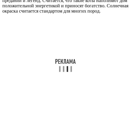
преданий и легенд. Считается, что такие коты наполняют дом
положительной энергетикой и приносят богатство. Солнечная
окраска считается стандартом для многих пород.