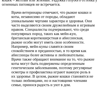
кошек – желтый или зеленый. Радужка голубого оттенка у
огненных питомцев не встречается.
Врачи-ветеринары отмечают, что рыжие кошки и
коты, независимо от породы, обладают
уникальными чертами характера и здоровья. Они
часто выделяются своим дружелюбным и игривым
нравом. Специалисты подчеркивают, что среди
популярных пород, таких как мейн-кун,
британская короткошерстная и абиссинская,
рыжие особи могут иметь свои особенности.
Например, мейн-куны славятся своим
спокойствием и преданностью, в то время как
абиссинцы более активны и любознательны.
Врачи также обращают внимание на то, что рыжие
коты могут быть подвержены определенным
генетическим заболеваниям, поэтому регулярные
осмотры и профилактика играют важную роль в
их здоровье. В целом, рыжие кошки становятся не
только любимцами, но и настоящими членами
семьи, принося радость и уют в дом.