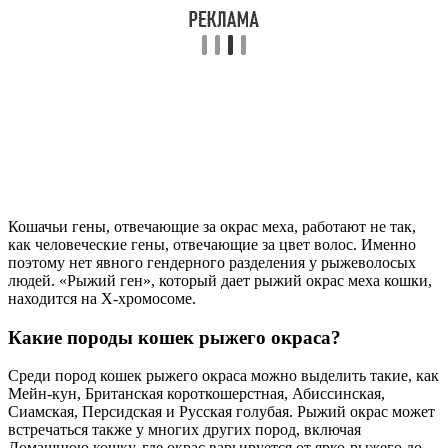
Кошачьи гены, отвечающие за окрас меха, работают не так,
как человеческие гены, отвечающие за цвет волос. Именно
поэтому нет явного гендерного разделения у рыжеволосых
людей. «Рыжий ген», который дает рыжий окрас меха кошки,
находится на Х-хромосоме.
Какие породы кошек рыжего окраса?
Среди пород кошек рыжего окраса можно выделить такие, как
Мейн-кун, Британская короткошерстная, Абиссинская,
Сиамская, Персидская и Русская голубая. Рыжий окрас может
встречаться также у многих других пород, включая
Домашнюю кошку, где окрас варьируется от ярко-рыжего до