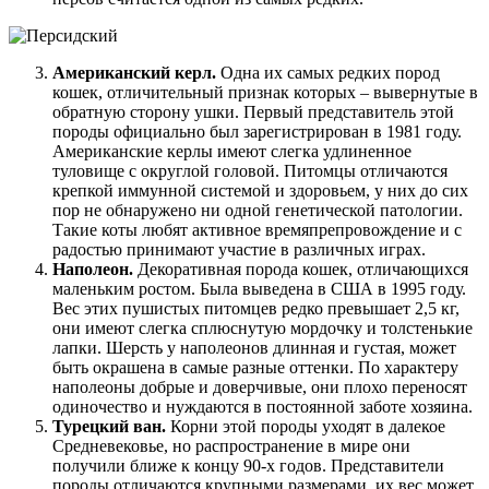
Американский керл.
Одна их самых редких пород
кошек, отличительный признак которых – вывернутые в
обратную сторону ушки. Первый представитель этой
породы официально был зарегистрирован в 1981 году.
Американские керлы имеют слегка удлиненное
туловище с округлой головой. Питомцы отличаются
крепкой иммунной системой и здоровьем, у них до сих
пор не обнаружено ни одной генетической патологии.
Такие коты любят активное времяпрепровождение и с
радостью принимают участие в различных играх.
Наполеон.
Декоративная порода кошек, отличающихся
маленьким ростом. Была выведена в США в 1995 году.
Вес этих пушистых питомцев редко превышает 2,5 кг,
они имеют слегка сплюснутую мордочку и толстенькие
лапки. Шерсть у наполеонов длинная и густая, может
быть окрашена в самые разные оттенки. По характеру
наполеоны добрые и доверчивые, они плохо переносят
одиночество и нуждаются в постоянной заботе хозяина.
Турецкий ван.
Корни этой породы уходят в далекое
Средневековье, но распространение в мире они
получили ближе к концу 90-х годов. Представители
породы отличаются крупными размерами, их вес может