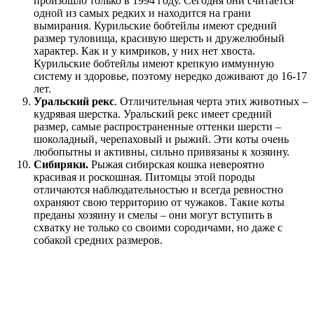
произошло только в 1994 году. Сегодня они считается
одной из самых редких и находится на грани
вымирания. Курильские бобтейлы имеют средний
размер туловища, красивую шерсть и дружелюбный
характер. Как и у кимриков, у них нет хвоста.
Курильские бобтейлы имеют крепкую иммунную
систему и здоровье, поэтому нередко доживают до 16-17
лет.
Уральский рекс
. Отличительная черта этих животных –
кудрявая шерстка. Уральский рекс имеет средний
размер, самые распространенные оттенки шерсти –
шоколадный, черепаховый и рыжий. Эти коты очень
любопытны и активны, сильно привязаны к хозяину.
Сибиряки.
Рыжая сибирская кошка невероятно
красивая и роскошная. Питомцы этой породы
отличаются наблюдательностью и всегда ревностно
охраняют свою территорию от чужаков. Такие коты
преданы хозяину и смелы – они могут вступить в
схватку не только со своими сородичами, но даже с
собакой средних размеров.