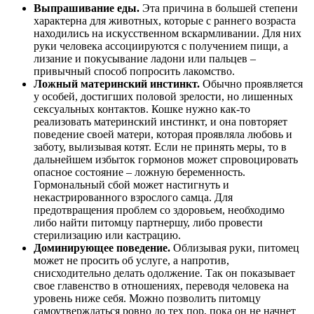
Выпрашивание еды.
Эта причина в большей степени
характерна для животных, которые с раннего возраста
находились на искусственном вскармливании. Для них
руки человека ассоциируются с получением пищи, а
лизание и покусывание ладони или пальцев –
привычный способ попросить лакомство.
Ложный материнский инстинкт.
Обычно проявляется
у особей, достигших половой зрелости, но лишенных
сексуальных контактов. Кошке нужно как-то
реализовать материнский инстинкт, и она повторяет
поведение своей матери, которая проявляла любовь и
заботу, вылизывая котят. Если не принять меры, то в
дальнейшем избыток гормонов может спровоцировать
опасное состояние – ложную беременность.
Гормональный сбой может настигнуть и
некастрированного взрослого самца. Для
предотвращения проблем со здоровьем, необходимо
либо найти питомцу партнершу, либо провести
стерилизацию или кастрацию.
Доминирующее поведение.
Облизывая руки, питомец
может не просить об услуге, а напротив,
снисходительно делать одолжение. Так он показывает
свое главенство в отношениях, переводя человека на
уровень ниже себя. Можно позволить питомцу
самоутверждаться ровно до тех пор, пока он не начнет