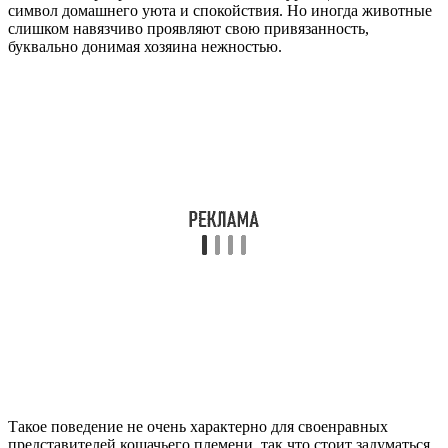
символ домашнего уюта и спокойствия. Но иногда животные
слишком навязчиво проявляют свою привязанность,
буквально донимая хозяина нежностью.
Такое поведение не очень характерно для своенравных
представителей кошачьего племени, так что стоит задуматься,