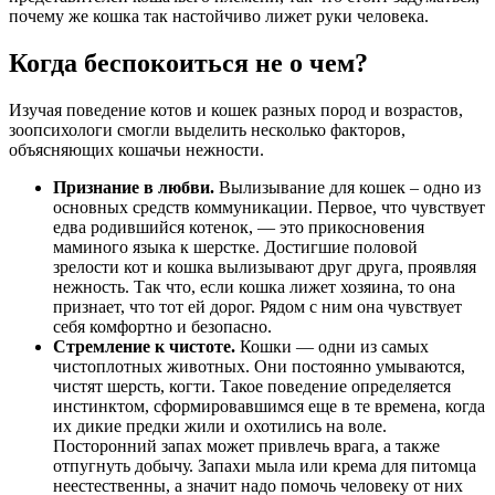
почему же кошка так настойчиво лижет руки человека.
Когда беспокоиться не о чем?
Изучая поведение котов и кошек разных пород и возрастов,
зоопсихологи смогли выделить несколько факторов,
объясняющих кошачьи нежности.
Признание в любви.
Вылизывание для кошек – одно из
основных средств коммуникации. Первое, что чувствует
едва родившийся котенок, — это прикосновения
маминого языка к шерстке. Достигшие половой
зрелости кот и кошка вылизывают друг друга, проявляя
нежность. Так что, если кошка лижет хозяина, то она
признает, что тот ей дорог. Рядом с ним она чувствует
себя комфортно и безопасно.
Стремление к чистоте.
Кошки — одни из самых
чистоплотных животных. Они постоянно умываются,
чистят шерсть, когти. Такое поведение определяется
инстинктом, сформировавшимся еще в те времена, когда
их дикие предки жили и охотились на воле.
Посторонний запах может привлечь врага, а также
отпугнуть добычу. Запахи мыла или крема для питомца
неестественны, а значит надо помочь человеку от них