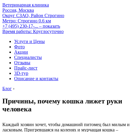
Ветеринарная клиника
Россия, Москва
Округ СЗАО, Район Строгино
Метро:
Строгино
0.6 км
+7 (495) 230-17-...
– показать
Время работы: Круглосуточно
Услуги и Цены
Фото
Акции
Специалисты
Отзывы
Прайс-лист
3D-тур
Описание и контакты
Блог
›
Причины, почему кошка лижет руки
человека
Каждый хозяин хочет, чтобы домашний питомец был милым и
ласковым. Пригревшаяся на коленях и мурчащая кошка –