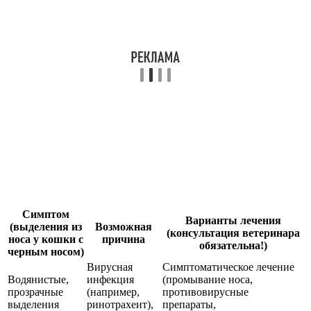
Симптом
Варианты лечения
(выделения из
Возможная
(консультация ветеринара
носа у кошки с
причина
обязательна!)
черным носом)
Вирусная
Симптоматическое лечение
Водянистые,
инфекция
(промывание носа,
прозрачные
(например,
противовирусные
выделения
ринотрахеит),
препараты,