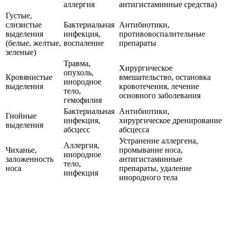
аллергия
антигистаминные средства)
Густые,
слизистые
Бактериальная
Антибиотики,
выделения
инфекция,
противовоспалительные
(белые, желтые,
воспаление
препараты
зеленые)
Травма,
Хирургическое
опухоль,
Кровянистые
вмешательство, остановка
инородное
выделения
кровотечения, лечение
тело,
основного заболевания
гемофилия
Бактериальная
Антибиотики,
Гнойные
инфекция,
хирургическое дренирование
выделения
абсцесс
абсцесса
Устранение аллергена,
Аллергия,
Чиханье,
промывание носа,
инородное
заложенность
антигистаминные
тело,
носа
препараты, удаление
инфекция
инородного тела