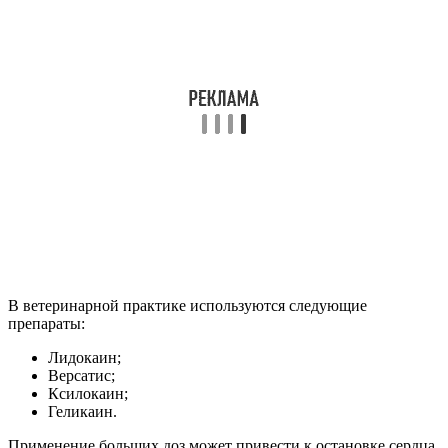
В ветеринарной практике используются следующие
препараты:
Лидокаин;
Версатис;
Ксилокаин;
Геликаин.
Применение больших доз может привести к остановке сердца