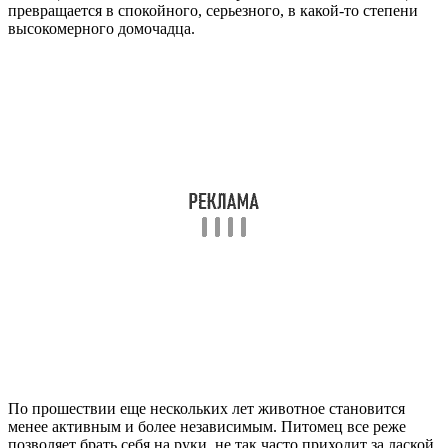
превращается в спокойного, серьезного, в какой-то степени
высокомерного домочадца.
По прошествии еще нескольких лет животное становится
менее активным и более независимым. Питомец все реже
позволяет брать себя на руки, не так часто приходит за лаской