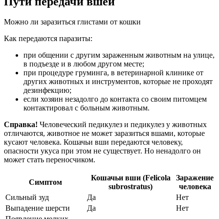
Пути передачи вшей
Можно ли заразиться глистами от кошки
Как передаются паразиты:
при общении с другим зараженным животным на улице,
в подъезде и в любом другом месте;
при процедуре груминга, в ветеринарной клинике от
других животных и инструментов, которые не проходят
дезинфекцию;
если хозяин незадолго до контакта со своим питомцем
контактировал с больным животным.
Справка!
Человеческий педикулез и педикулез у животных
отличаются, животное не может заразиться вшами, которые
кусают человека. Кошачьи вши передаются человеку,
опасности укуса при этом не существует. Но ненадолго он
может стать переносчиком.
Кошачьи вши (Felicola
Заражение
Симптом
subrostratus)
человека
Сильный зуд
Да
Нет
Выпадение шерсти
Да
Нет
Появление мелких