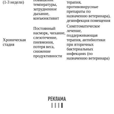
(1-3 недели)
терапия,
температуры,
противовирусные
затрудненное
препараты по
дыхание,
назначению ветеринара),
конъюнктивит
дезинфекция помещения
Симптоматическое
Постоянный
лечение,
насморк, чихание,
поддерживающая
слезотечение,
Хроническая
терапия, антибиотики
пневмония,
стадия
при вторичных
потеря веса,
бактериальных
снижение
инфекциях (по
продуктивности
назначению ветеринара)