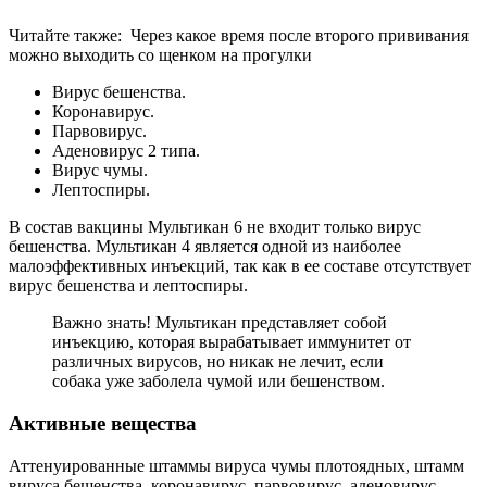
Читайте также:
Через какое время после второго прививания
можно выходить со щенком на прогулки
Вирус бешенства.
Коронавирус.
Парвовирус.
Аденовирус 2 типа.
Вирус чумы.
Лептоспиры.
В состав вакцины Мультикан 6 не входит только вирус
бешенства. Мультикан 4 является одной из наиболее
малоэффективных инъекций, так как в ее составе отсутствует
вирус бешенства и лептоспиры.
Важно знать! Мультикан представляет собой
инъекцию, которая вырабатывает иммунитет от
различных вирусов, но никак не лечит, если
собака уже заболела чумой или бешенством.
Активные вещества
Аттенуированные штаммы вируса чумы плотоядных, штамм
вируса бешенства, коронавирус, парвовирус, аденовирус