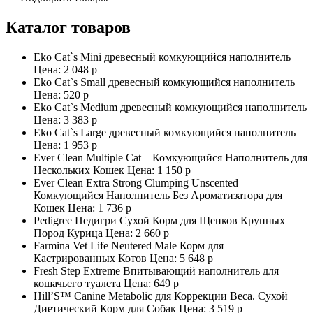
Каталог товаров
Eko Cat`s Mini древесный комкующийся наполнитель
Цена:
2 048 р
Eko Cat`s Small древесный комкующийся наполнитель
Цена:
520 р
Eko Cat`s Medium древесный комкующийся наполнитель
Цена:
3 383 р
Eko Cat`s Large древесный комкующийся наполнитель
Цена:
1 953 р
Ever Clean Multiple Cat – Комкующийся Наполнитель для
Нескольких Кошек Цена:
1 150 р
Ever Clean Extra Strong Clumping Unscented –
Комкующийся Наполнитель Без Ароматизатора для
Кошек Цена:
1 736 р
Pedigree Педигри Сухой Корм для Щенков Крупных
Пород Курица Цена:
2 660 р
Farmina Vet Life Neutered Male Корм для
Кастрированных Котов Цена:
5 648 р
Fresh Step Extreme Впитывающий наполнитель для
кошачьего туалета Цена:
649 р
Hill’S™ Canine Metabolic для Коррекции Веса. Сухой
Диетический Корм для Собак Цена:
3 519 р