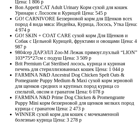
Цена:
1 806 р
Bon Appetit CAT Adult Urinary Корм сухой для кошек
Уринари с Лососем и Курицей Цена:
545 р
GO! CARNIVORE Беззерновой корм для Щенков всех
пород 4 вида мяса: Индейка, Курица, Лосось, Утка Цена:
4 974 р
GO! SKIN + COAT CARE сухой корм Для Щенков и
Собак с Цельной Курицей, фруктами и овощами Цена:
4
987 р
9804сер ДАРЭЛЛ Zoo-M Лежак прямоуг.пухлый “LION”
103*75*27см с подуш Цена:
3 509 р
Brit Premium Cat Sterilised лосось, курица и куриная
печень для стериллизованных кошек Цена:
1 044 р
FARMINA N&D Ancestral Dog Chicken Spelt Oats &
Pomegrante Puppy Medium & Maxi сухой корм зерновой
для щенков средних и крупных пород курица со
спельтой, овсом и гранатом Цена:
6 078 р
FARMINA N&D Prime Dog Chicken & Promengrante
Puppy Mini корм беззерновой для щенков мелких пород
курица с гранатом Цена:
2 473 р
WINNER сухой корм для кошек с мочекаменной
болезнью курица Цена:
3 278 р