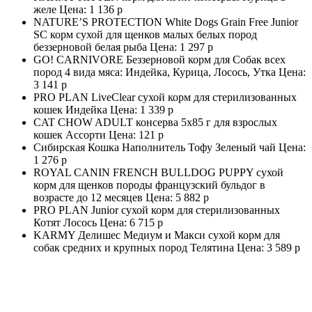
желе Цена:
1 136 р
NATURE’S PROTECTION White Dogs Grain Free Junior
SC корм сухой для щенков малых белых пород
беззерновой белая рыба Цена:
1 297 р
GO! CARNIVORE Беззерновой корм для Собак всех
пород 4 вида мяса: Индейка, Курица, Лосось, Утка Цена:
3 141 р
PRO PLAN LiveClear сухой корм для стерилизованных
кошек Индейка Цена:
1 339 р
CAT CHOW ADULT консерва 5х85 г для взрослых
кошек Ассорти Цена:
121 р
Сибирская Кошка Наполнитель Тофу Зеленый чай Цена:
1 276 р
ROYAL CANIN FRENCH BULLDOG PUPPY сухой
корм для щенков породы французский бульдог в
возрасте до 12 месяцев Цена:
5 882 р
PRO PLAN Junior сухой корм для стерилизованных
Котят Лосось Цена:
6 715 р
KARMY Делишес Медиум и Макси сухой корм для
собак средних и крупных пород Телятина Цена:
3 589 р