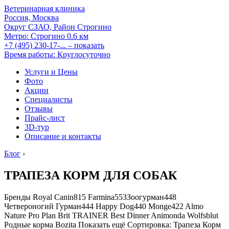
Ветеринарная клиника
Россия, Москва
Округ СЗАО, Район Строгино
Метро:
Строгино
0.6 км
+7 (495) 230-17-...
– показать
Время работы: Круглосуточно
Услуги и Цены
Фото
Акции
Специалисты
Отзывы
Прайс-лист
3D-тур
Описание и контакты
Блог
›
ТРАПЕЗА КОРМ ДЛЯ СОБАК
Бренды
Royal Canin815
Farmina553
Зоогурман448
Четвероногий Гурман444
Happy Dog440
Monge422
Almo
Nature
Pro Plan
Brit
TRAINER
Best Dinner
Animonda
Wolfsblut
Родные корма
Bozita
Показать ещё
Сортировка:
Трапеза Корм