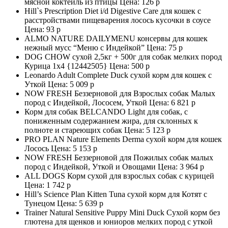
мясной коктейль из птицы Цена:
126 р
Hill`s Prescription Diet i/d Digestive Care для кошек с
расстройствами пищеварения лосось кусочки в соусе
Цена:
93 р
ALMO NATURE DAILYMENU консервы для кошек
нежный мусс “Меню с Индейкой” Цена:
75 р
DOG CHOW сухой 2,5кг + 500г для собак мелких пород
Курица 1х4 {12442505} Цена:
500 р
Leonardo Adult Complete Duck сухой корм для кошек с
Уткой Цена:
5 009 р
NOW FRESH Беззерновой для Взрослых собак Малых
пород с Индейкой, Лососем, Уткой Цена:
6 821 р
Корм для собак BELCANDO Light для собак, с
пониженным содержанием жира, для склонных к
полноте и стареющих собак Цена:
5 123 р
PRO PLAN Nature Elements Derma сухой корм для кошек
Лосось Цена:
5 153 р
NOW FRESH Беззерновой для Пожилых собак малых
пород с Индейкой, Уткой и Овощами Цена:
3 964 р
ALL DOGS Корм сухой для взрослых собак с курицей
Цена:
1 742 р
Hill’s Science Plan Kitten Tuna сухой корм для Котят с
Тунецом Цена:
5 639 р
Trainer Natural Sensitive Puppy Mini Duck Сухой корм без
глютена для щенков и юниоров мелких пород с уткой