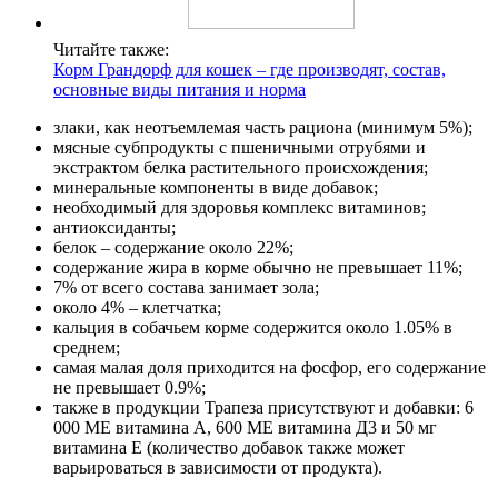
Читайте также:
Корм Грандорф для кошек – где производят, состав,
основные виды питания и норма
злаки, как неотъемлемая часть рациона (минимум 5%);
мясные субпродукты с пшеничными отрубями и
экстрактом белка растительного происхождения;
минеральные компоненты в виде добавок;
необходимый для здоровья комплекс витаминов;
антиоксиданты;
белок – содержание около 22%;
содержание жира в корме обычно не превышает 11%;
7% от всего состава занимает зола;
около 4% – клетчатка;
кальция в собачьем корме содержится около 1.05% в
среднем;
самая малая доля приходится на фосфор, его содержание
не превышает 0.9%;
также в продукции Трапеза присутствуют и добавки: 6
000 МЕ витамина А, 600 МЕ витамина Д3 и 50 мг
витамина Е (количество добавок также может
варьироваться в зависимости от продукта).