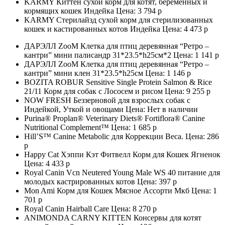
KARMY Киттен сухой корм для котят, беременных и
кормящих кошек Индейка Цена:
3 794 р
KARMY Стерилайзд сухой корм для стерилизованных
кошек и кастированных котов Индейка Цена:
4 473 р
ДАРЭЛЛ ZooM Клетка для птиц деревянная “Ретро –
кантри” мини палисандр 31*23.5*h25см*2 Цена:
1 141 р
ДАРЭЛЛ ZooM Клетка для птиц деревянная “Ретро –
кантри” мини клен 31*23.5*h25см Цена:
1 146 р
BOZITA ROBUR Sensitive Single Protein Salmon & Rice
21/11 Корм для собак с Лососем и рисом Цена:
9 255 р
NOW FRESH Беззерновой для взрослых собак с
Индейкой, Уткой и овощами Цена: Нет в наличии
Purina® Proplan® Veterinary Diets® Fortiflora® Canine
Nutritional Complement™ Цена:
1 685 р
Hill’S™ Canine Metabolic для Коррекции Веса. Цена:
286
р
Happy Cat Хэппи Кэт Фитвелл Корм для Кошек Ягненок
Цена:
4 433 р
Royal Canin Vcn Neutered Young Male WS 40 питание для
молодых кастрированных котов Цена:
397 р
Mon Ami Корм для Кошек Мясное Ассорти Мкб Цена:
1
701 р
Royal Canin Hairball Care Цена:
8 270 р
ANIMONDA CARNY KITTEN Консервы для котят