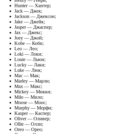
Henry — Генри;
Hunter — Хантер;
Jack — Джек;
Jackson — Джексон;
Jake — Джейк;
Jasper — Джаспер;
Jax — Джекс;
Joey — Джой;
Kobe — Коби;
Leo — Лео;
Loki — Локи;
Louie — Льюи;
Lucky — Лаки;
Luke — Люк;
Mac — Мак;
Marley — Марли;
Max — Макс;
Mickey — Микки;
Milo — Мило;
Moose — Моос;
Murphy — Мерфи;
Kasper — Каспер;
Oliver — Оливер;
Ollie — Олли;
Oreo — Орео;