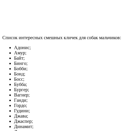
Список интересных смешных кличек для собак мальчиков:
Адонис;
Амур;
Байт;
Бинго;
Бобби;
Бонд;
Босс;
Бубба;
Бургер;
Вагнер;
Ганди;
Гордо;
Гудини;
Джава;
Джаспер;
Динамит;