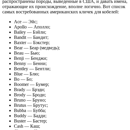
распространены породы, выведенные в США, и давать имена,
отражающие их происхождение, вполне логично. Вот список
самых востребованных американских кличек для кобелей:
Ace — Эйс;
Apollo — Аполло;
Bailey — Бэйли;
Bandit — Бандит;
Baxter — Бэкстер;
Bear — Беар (медведь);
Beau — Бью;
Benji — Бенджи;
Benny — Бенни;
Bentley — Бентли;
Blue — Блю;
Bo — Бо;
Boomer — Бумер;
Brady — Брэди;
Brody — Броди;
Bruno — Бруно;
Brutus — Брутус;
Bubba — Бубба;
Buddy — Бадди;
Buster — Бастер;
Cash — Каш;