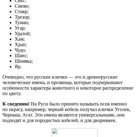
Свят;
Смеян;
Ставр;
Трезор;
Туман;
Угар;
Удалой;
Хам;
Храп;
Чудо;
Шанс;
Шемяка;
Яр.
Очевидно, что русские клички — это и древнерусские
человеческие имена, и прозвища, которые подчеркивают
особенности характера животного и некоторое распределение
по цвету.
К сведению!
На Руси было принято называть псов именно
по окрасу, например, черный кобель получал клички Уголек,
Черныш, Агат. Эти имена являются универсальными, они
подходят и для породистых кобелей, и для дворняжек.