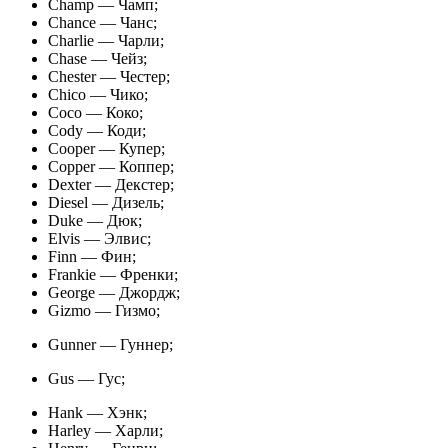
Champ — Чамп;
Chance — Чанс;
Charlie — Чарли;
Chase — Чейз;
Chester — Честер;
Chico — Чико;
Coco — Коко;
Cody — Коди;
Cooper — Купер;
Copper — Коппер;
Dexter — Декстер;
Diesel — Дизель;
Duke — Дюк;
Elvis — Элвис;
Finn — Фин;
Frankie — Френки;
George — Джордж;
Gizmo — Гизмо;
Gunner — Гуннер;
Gus — Гус;
Hank — Хэнк;
Harley — Харли;