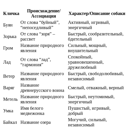
Происхождение/
Кличка
Характер/Описание собаки
Ассоциация
От слова “буйный”,
Активный, игривый,
Буян
“непоседливый”
энергичный
От слова “зоря” –
Быстрый, сообразительный,
Зорька
рассвет
бдительный
Название природного
Сильный, мощный,
Гром
явления
внушительный
Спокойный,
От слова “лад”,
Лад
уравновешенный,
“гармония”
дружелюбный
Название природного
Быстрый, свободолюбивый,
Ветер
явления
независимый
Название
Варяг
Смелый, отважный, верный
древнерусского воина
Название природного
Быстрый, неутомимый,
Метель
явления
энергичный
Имя белого
Пушистый, игривый,
Умка
медвежонка
добрый
Могучий, сильный,
Байкал
Название озера
независимый