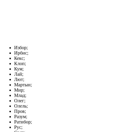
Избор;
Ирбис;
Кекс;
Клоп;
Кум;
Лай;
Лют;
Мартын;
Мир;
Млад;
Олег;
Олель;
Пров;
Разум;
Ратибор;
Рус;