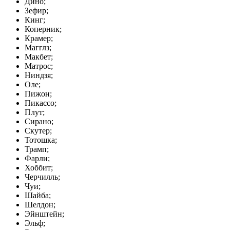
Дино;
Зефир;
Кинг;
Коперник;
Крамер;
Магглз;
Макбет;
Матрос;
Ниндзя;
Оле;
Пижон;
Пикассо;
Плут;
Сирано;
Скутер;
Тотошка;
Трамп;
Фарли;
Хоббит;
Черчилль;
Чуи;
Шайба;
Шелдон;
Эйнштейн;
Эльф;