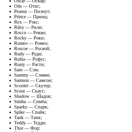
Oscar — Оскар;
Otis — Отис;
Peanut — Пиэнут;
Prince — Принц;
Rex — Рэкс;
Riley — Рили;
Rocco — Рокко;
Rocky — Роки;
Romeo — Ромео;
Roscoe — Роской;
Rudy — Руди;
Rufus — Руфус;
Rusty — Расти;
Sam — Сэм;
Sammy — Сэмми;
Samson — Самсон;
Scooter — Скутер;
Scout — Скаут;
Shadow — Шадов;
Simba — Симба;
Sparky — Спарк;
Spike — Спайк;
Tank — Танк;
Teddy — Тедди;
Thor — Фор;