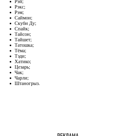
Рэй;
Рэкс;
Рэм;
Саймон;
Скуби Ду;
Спайк;
Тайсон;
Тайшет;
Татошка;
Тёма;
Тэди;
Хатико;
Цезарь;
Чак;
Чарли;
Штаногрыз.