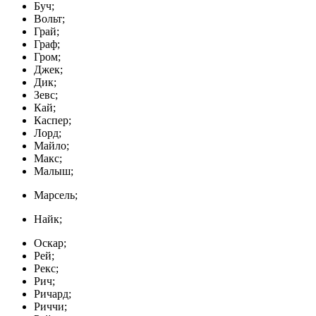
Буч;
Вольт;
Грай;
Граф;
Гром;
Джек;
Дик;
Зевс;
Кай;
Каспер;
Лорд;
Майло;
Макс;
Малыш;
Марсель;
Найк;
Оскар;
Рей;
Рекс;
Рич;
Ричард;
Риччи;