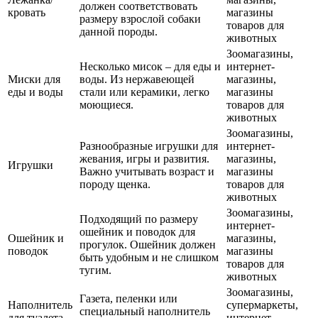
должен соответствовать
кровать
магазины
размеру взрослой собаки
товаров для
данной породы.
животных
Зоомагазины,
Несколько мисок – для еды и
интернет-
Миски для
воды. Из нержавеющей
магазины,
еды и воды
стали или керамики, легко
магазины
моющиеся.
товаров для
животных
Зоомагазины,
Разнообразные игрушки для
интернет-
жевания, игры и развития.
магазины,
Игрушки
Важно учитывать возраст и
магазины
породу щенка.
товаров для
животных
Зоомагазины,
Подходящий по размеру
интернет-
ошейник и поводок для
Ошейник и
магазины,
прогулок. Ошейник должен
поводок
магазины
быть удобным и не слишком
товаров для
тугим.
животных
Зоомагазины,
Газета, пеленки или
Наполнитель
супермаркеты,
специальный наполнитель
для туалета
интернет-