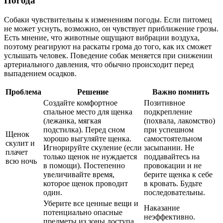
Погода
Собаки чувствительны к изменениям погоды. Если питомец
не может уснуть, возможно, он чувствует приближение грозы.
Есть мнение, что животные ощущают вибрации воздуха,
поэтому реагируют на раскаты грома до того, как их сможет
услышать человек. Поведение собак меняется при снижении
артериального давления, что обычно происходит перед
выпадением осадков.
Проблема
Решение
Важно помнить
Создайте комфортное
Позитивное
спальное место для щенка
подкрепление
(лежанка, мягкая
(похвала, лакомство)
подстилка). Перед сном
при успешном
Щенок
хорошо выгуляйте щенка.
самостоятельном
скулит и
Игнорируйте скуление (если
засыпании. Не
плачет
только щенок не нуждается
поддавайтесь на
всю ночь
в помощи). Постепенно
провокации и не
увеличивайте время,
берите щенка к себе
которое щенок проводит
в кровать. Будьте
один.
последовательны.
Уберите все ценные вещи и
Наказание
потенциально опасные
неэффективно.
предметы из зоны доступа