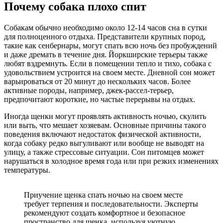
Почему собака плохо спит
Собакам обычно необходимо около 12-14 часов сна в сутки
для полноценного отдыха. Представители крупных пород,
такие как сенбернары, могут спать всю ночь без пробуждений
и даже дремать в течение дня. Йоркширские терьеры также
любят вздремнуть. Если в помещении тепло и тихо, собака с
удовольствием устроится на своем месте. Дневной сон может
варьироваться от 20 минут до нескольких часов. Более
активные породы, например, джек-рассел-терьер,
предпочитают короткие, но частые перерывы на отдых.
Иногда щенки могут проявлять активность ночью, скулить
или выть, что мешает хозяевам. Основные причины такого
поведения включают недостаток физической активности,
когда собаку редко выгуливают или вообще не выводят на
улицу, а также стрессовые ситуации. Сон питомцев может
нарушаться в холодное время года или при резких изменениях
температуры.
Приучение щенка спать ночью на своем месте
требует терпения и последовательности. Эксперты
рекомендуют создать комфортное и безопасное
пространство для щенка, используя уютную