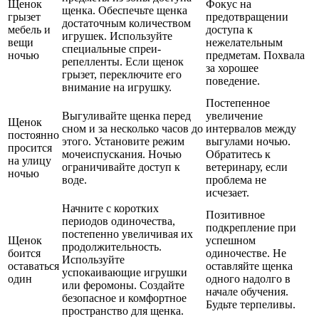
Щенок
Фокус на
щенка. Обеспечьте щенка
грызет
предотвращении
достаточным количеством
мебель и
доступа к
игрушек. Используйте
вещи
нежелательным
специальные спреи-
ночью
предметам. Похвала
репелленты. Если щенок
за хорошее
грызет, переключите его
поведение.
внимание на игрушку.
Постепенное
Выгуливайте щенка перед
увеличение
Щенок
сном и за несколько часов до
интервалов между
постоянно
этого. Установите режим
выгулами ночью.
просится
мочеиспускания. Ночью
Обратитесь к
на улицу
ограничивайте доступ к
ветеринару, если
ночью
воде.
проблема не
исчезает.
Начните с коротких
Позитивное
периодов одиночества,
подкрепление при
постепенно увеличивая их
Щенок
успешном
продолжительность.
боится
одиночестве. Не
Используйте
оставаться
оставляйте щенка
успокаивающие игрушки
один
одного надолго в
или феромоны. Создайте
начале обучения.
безопасное и комфортное
Будьте терпеливы.
пространство для щенка.