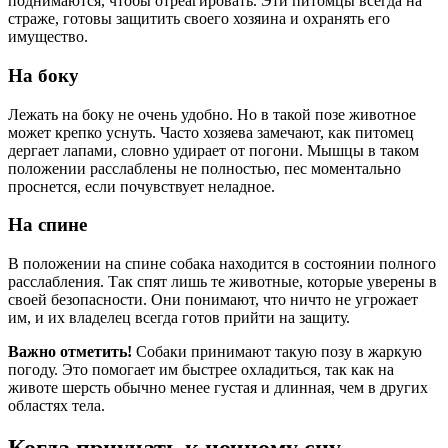
поднимаются, чтобы отреагировать. Эти питомцы всегда на
страже, готовы защитить своего хозяина и охранять его
имущество.
На боку
Лежать на боку не очень удобно. Но в такой позе животное
может крепко уснуть. Часто хозяева замечают, как питомец
дергает лапами, словно удирает от погони. Мышцы в таком
положении расслаблены не полностью, пес моментально
проснется, если почувствует неладное.
На спине
В положении на спине собака находится в состоянии полного
расслабления. Так спят лишь те животные, которые уверены в
своей безопасности. Они понимают, что ничто не угрожает
им, и их владелец всегда готов прийти на защиту.
Важно отметить!
Собаки принимают такую позу в жаркую
погоду. Это помогает им быстрее охладиться, так как на
животе шерсть обычно менее густая и длинная, чем в других
областях тела.
Когда приучать к ночному сну