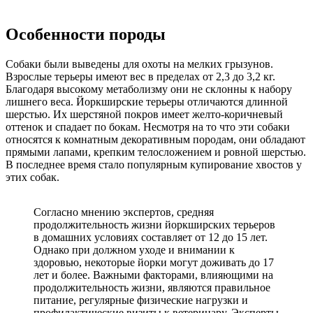
Особенности породы
Собаки были выведены для охоты на мелких грызунов.
Взрослые терьеры имеют вес в пределах от 2,3 до 3,2 кг.
Благодаря высокому метаболизму они не склонны к набору
лишнего веса. Йоркширские терьеры отличаются длинной
шерстью. Их шерстяной покров имеет желто-коричневый
оттенок и спадает по бокам. Несмотря на то что эти собаки
относятся к комнатным декоративным породам, они обладают
прямыми лапами, крепким телосложением и ровной шерстью.
В последнее время стало популярным купирование хвостов у
этих собак.
Согласно мнению экспертов, средняя
продолжительность жизни йоркширских терьеров
в домашних условиях составляет от 12 до 15 лет.
Однако при должном уходе и внимании к
здоровью, некоторые йорки могут доживать до 17
лет и более. Важными факторами, влияющими на
продолжительность жизни, являются правильное
питание, регулярные физические нагрузки и
профилактические визиты к ветеринару. Эксперты