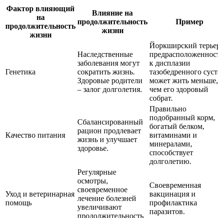
Фактор влияющий
Влияние на
на
продолжительность
Пример
продолжительность
жизни
жизни
Йоркширский терье
Наследственные
предрасположеннос
заболевания могут
к дисплазии
Генетика
сократить жизнь.
тазобедренного суст
Здоровые родители
может жить меньше,
– залог долголетия.
чем его здоровый
собрат.
Правильно
подобранный корм,
Сбалансированный
богатый белком,
рацион продлевает
Качество питания
витаминами и
жизнь и улучшает
минералами,
здоровье.
способствует
долголетию.
Регулярные
осмотры,
Своевременная
своевременное
Уход и ветеринарная
вакцинация и
лечение болезней
помощь
профилактика
увеличивают
паразитов.
продолжительность