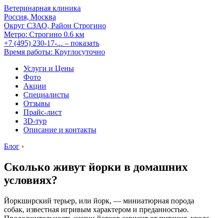
Ветеринарная клиника
Россия, Москва
Округ СЗАО, Район Строгино
Метро:
Строгино
0.6 км
+7 (495) 230-17-...
– показать
Время работы: Круглосуточно
Услуги и Цены
Фото
Акции
Специалисты
Отзывы
Прайс-лист
3D-тур
Описание и контакты
Блог
›
Сколько живут йорки в домашних
условиях?
Йоркширский терьер, или йорк, — миниатюрная порода
собак, известная игривым характером и преданностью.