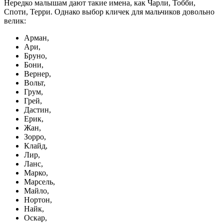
Нередко малышам дают такие имена, как Чарли, Тобби,
Споти, Терри. Однако выбор кличек для мальчиков довольно
велик:
Арман,
Ари,
Бруно,
Бони,
Вернер,
Вольт,
Грум,
Грей,
Дастин,
Ерик,
Жан,
Зорро,
Клайд,
Лир,
Ланс,
Марко,
Марсель,
Майло,
Нортон,
Найк,
Оскар,