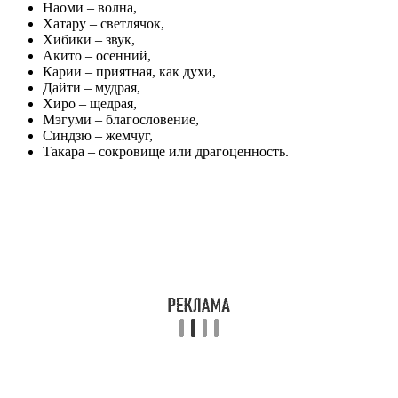
Наоми – волна,
Хатару – светлячок,
Хибики – звук,
Акито – осенний,
Карии – приятная, как духи,
Дайти – мудрая,
Хиро – щедрая,
Мэгуми – благословение,
Синдзю – жемчуг,
Такара – сокровище или драгоценность.