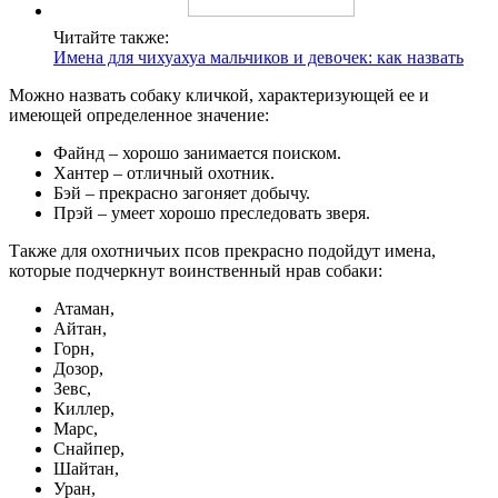
Читайте также:
Имена для чихуахуа мальчиков и девочек: как назвать
Можно назвать собаку кличкой, характеризующей ее и
имеющей определенное значение:
Файнд – хорошо занимается поиском.
Хантер – отличный охотник.
Бэй – прекрасно загоняет добычу.
Прэй – умеет хорошо преследовать зверя.
Также для охотничьих псов прекрасно подойдут имена,
которые подчеркнут воинственный нрав собаки:
Атаман,
Айтан,
Горн,
Дозор,
Зевс,
Киллер,
Марс,
Снайпер,
Шайтан,
Уран,