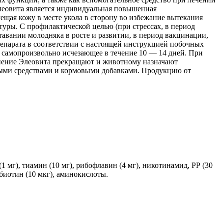
леовита является индивидуальная повышенная
щая кожу в месте укола в сторону во избежание вытекания
туры. С профилактической целью (при стрессах, в период
вании молодняка в росте и развитии, в период вакцинации,
репарата в соответствии с настоящей инструкцией побочных
, самопроизвольно исчезающее в течение 10 — 14 дней. При
нение Элеовита прекращают и животному назначают
ными средствами и кормовыми добавками. Продукцию от
1 мг), тиамин (10 мг), рибофлавин (4 мг), никотинамид, РР (30
, биотин (10 мкг), аминокислоты.