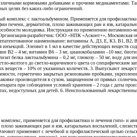
различными кормовыми добавками и прочими медикаментами. Та
вых целях без каких-либо ограничений.
мплекс с лактоальбумином. Применяется для профилактики и 
фии печени, дерматитов, плохо заживающих ран и язв, катарал
пособности молодняка. Инструкция по применению витаминно-
Организация-разработчик: ООО «НПК «Асконт+», Московская обл
непатентованное наименование: витамины А, Д3, Е, К3, В1, В2, 
для инъекций. Элеовит в 1 мл в качестве действующих веществ с
мин В2 – 4 мг, витамин В6 – 3 мг, цианокобаламин –10 мкг, биоти
изат белка лактоальбумина – 0,2 мг, глюкозу – 50 мг, воду для 
ветло-желтого до светло-коричневого цвета со специфическим 
еществ – 10% от указанных количеств. 3. Выпускают лекарствен
стимости, герметично закрытых резиновыми пробками, укрепле
аковке производителя в сухом, защищенном от прямых солнечных
препарата при соблюдении условий хранения – 2 года с даты про
естах, недоступных для детей. 6. Неиспользованный лекарственн
лекс, применяется для профилактики и лечения гипо- и авита
 плохо заживающих ран и язв, катаральных воспалений, слизис
Элеовит применяют с лечебной и профилактической целью сель
те, остеомаляции, тетании), для повышения воспроизводительны