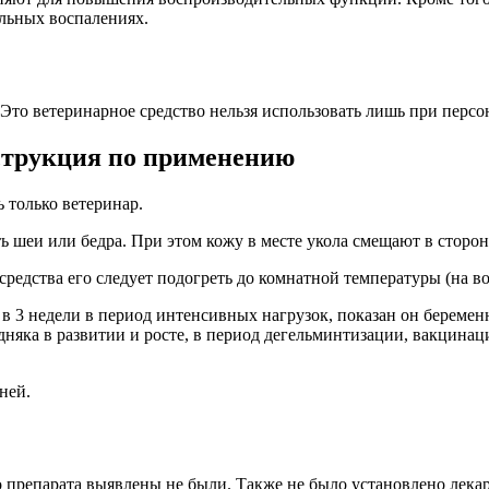
альных воспалениях.
то ветеринарное средство нельзя использовать лишь при персо
струкция по применению
 только ветеринар.
шеи или бедра. При этом кожу в месте укола смещают в сторону
едства его следует подогреть до комнатной температуры (на во
 в 3 недели в период интенсивных нагрузок, показан он берем
няка в развитии и росте, в период дегельминтизации, вакцинац
ней.
препарата выявлены не были. Также не было установлено лекар