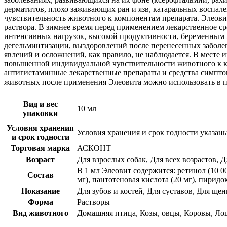
дерматитов, плохо заживающих ран и язв, катаральных воспа
чувствительность животного к компонентам препарата. Элеови
раствора. В зимнее время перед применением лекарственное ср
интенсивных нагрузок, высокой продуктивности, беременным 
дегельминтизации, выздоровлений после перенесенных заболев
явлений и осложнений, как правило, не наблюдается. В месте
повышенной индивидуальной чувствительности животного к к
антигистаминные лекарственные препараты и средства симпто
животных после применения Элеовита можно использовать в п
Вид и вес
10 мл
упаковки
Условия хранения
Условия хранения и срок годности указан
и срок годности
Торговая марка
АСКОНТ+
Возраст
Для взрослых собак, Для всех возрастов, Д
В 1 мл Элеовит содержится: ретинол (10 00
Состав
мг), пантотеновая кислота (20 мг), пиридо
Показание
Для зубов и костей, Для суставов, Для щ
Форма
Растворы
Вид животного
Домашняя птица, Козы, овцы, Коровы, Ло