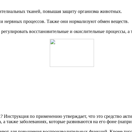
ителиальных тканей, повышая защиту организма животных.
и нервных процессов. Также они нормализуют обмен веществ.
регулировать восстановительные и окислительные процессы, а т
 Инструкция по применению утверждает, что это средство акти
а также заболеваниях, которые развиваются на его фоне (наприм
няют для повышения воспроизводительных функций. Кроме того, 