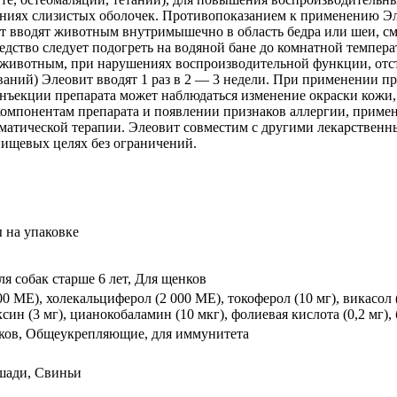
лениях слизистых оболочек. Противопоказанием к применению Э
т вводят животным внутримышечно в область бедра или шеи, сме
едство следует подогреть на водяной бане до комнатной темпера
животным, при нарушениях воспроизводительной функции, отста
аний) Элеовит вводят 1 раз в 2 — 3 недели. При применении п
 инъекции препарата может наблюдаться изменение окраски кожи
омпонентам препарата и появлении признаков аллергии, приме
матической терапии. Элеовит совместим с другими лекарствен
ищевых целях без ограничений.
ы на упаковке
ля собак старше 6 лет, Для щенков
0 МЕ), холекальциферол (2 000 МЕ), токоферол (10 мг), викасол (
ксин (3 мг), цианокобаламин (10 мкг), фолиевая кислота (0,2 мг)
енков, Общеукрепляющие, для иммунитета
шади, Свиньи