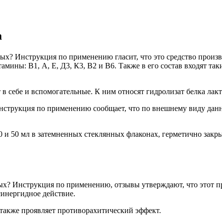
а
х? Инструкция по применению гласит, что это средство произв
мины: В1, А, Е, Д3, К3, В2 и В6. Также в его состав входят та
 себе и вспомогательные. К ним относят гидролизат белка лакт
нструкция по применению сообщает, что по внешнему виду данн
100 и 50 мл в затемненных стеклянных флаконах, герметично за
ых? Инструкция по применению, отзывы утверждают, что этот 
инергидное действие.
 также проявляет противорахитический эффект.