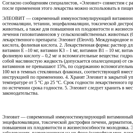
Согласно сообщениям специалистов, «Элеовит» совместим с 
после применения этого лекарства можно использовать в пище
ЭЛЕОВИТ — современный иммуностимулирующий витаминный ко
остеомаляции, тетании, энцефаломаляции, токсической дистро
животных, а также для повышения их плодовитости и жизнес
лечения гиповитаминозов у сельскохозяйственных животных (
лекарственного препарата: Элеовит (Еlеоvit). Международное 
кислота, фолиевая кислота. 2. Лекарственная форма: раствор 
витамин Е –10 мг, витамин К3 – 1 мг, витамин В1 – 10 мг, вита
фолиевую кислоту – 0,2 мг и вспомогательные вещества: гидрол
собой маслянистую жидкость (допускается опалесценция) от с
витаминов не превышают 15%, по содержанию вспомогательных в
100 мл в темных стеклянных флаконах, соответствующей вме
инструкцией по применению. 4. Хранят Элеовит в закрытой уп
температуре от 5 °С до 25 °С. Срок годности лекарственного 
по истечении срока годности. 5. Элеовит следует хранить в м
законодательства.
Элеовит — современный иммуностимулирующий витаминный комп
энцефаломаляции, токсической дистрофии печени, дерматитов,
повышения их плодовитости и жизнеспособности молодняка. 
заболеваниях, развивающихся на их фоне (ксерофтальмии, рахи