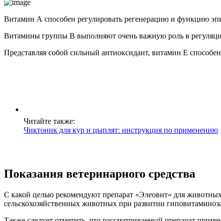
Витамин А способен регулировать регенерацию и функцию эп
Витамины группы В выполняют очень важную роль в регуляци
Представляя собой сильный антиоксидант, витамин Е способен 
Читайте также:
Чиктоник для кур и цыплят: инструкция по применению
Показания ветеринарного средства
С какой целью рекомендуют препарат «Элеовит» для животных?
сельскохозяйственных животных при развитии гиповитаминоза, 
Также следует отметить, что рассматриваемый препарат приме