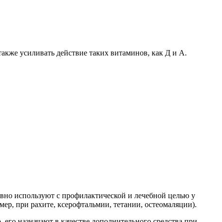
акже усиливать действие таких витаминов, как Д и А.
вно используют с профилактической и лечебной целью у
ер, при рахите, ксерофтальмии, тетании, остеомаляции).
его назначают в качестве дополнительного средства при