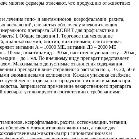
кже многие фермеры отмечают, что продукцию от животных
лечения гипо- и авитаминозов, ксерофтальмии, рахита,
ьных воспалений, слизистых оболочек у млекопитающих
минерального препарата ЭЛЕОВИТ для профилактики и
асть) I. Общие сведения 1. Торговое наименование
В6, цианокобаламин, биотин, никотинамид, пантотеновая
одержит: витамин А – 10000 МЕ, витамин Д3 – 2000 МЕ,
н – 10 мкг, никотинамид – 30 мг, пантотеновую кислоту – 20 мг,
инъекции – до 1 мл. По внешнему виду препарат представляет
запахом. Максимально допустимые отклонения содержания
ный препарат в виде стерильного раствора по 5, 10, 20, 50 и
нными алюминиевыми колпачками. Каждая упаковка снабжена
 лучей месте, отдельно от продуктов питания и кормов при
изводства. Запрещается применение лекарственного препарата
ый препарат утилизируют в соответствии с требованиями
минозов, ксерофтальмии, рахита, остеомаляции, тетании,
тых оболочек у млекопитающих животных, а также для
скохозяйственным животным при гиповитаминозах и
х функций, а также как вспомогательное средство при лечении