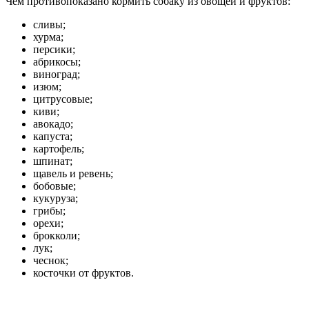
Чем противопоказано кормить собаку из овощей и фруктов:
сливы;
хурма;
персики;
абрикосы;
виноград;
изюм;
цитрусовые;
киви;
авокадо;
капуста;
картофель;
шпинат;
щавель и ревень;
бобовые;
кукуруза;
грибы;
орехи;
брокколи;
лук;
чеснок;
косточки от фруктов.