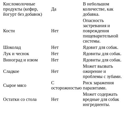
Кисломолочные
В небольшом
продукты (кефир,
Да
количестве, как
йогурт без добавок)
добавка.
Опасность
застревания и
Кости
Нет
повреждения
пищеварительной
системы.
Шоколад
Нет
Ядовит для собак.
Лук и чеснок
Нет
Ядовиты для собак.
Виноград и изюм
Нет
Ядовиты для собак.
Может вызвать
Сладкое
Нет
ожирение и
проблемы с зубами.
С
Риск заражения
Сырое мясо
осторожностью
паразитами.
Может содержать
Остатки со стола
Нет
вредные для собак
ингредиенты.