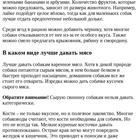
зелеными бананами и арбузами. Количество фруктов, которые
можно предложить, зависит от размера животного. Например,
лайке подойдет целое яблоко, тогда как для маленьких собак
лучше отдать предпочтение небольшой дольке.
Среди ягод в рацион можно добавить чернику, хотя многие
собаки отказываются от нее из-за ее особого вкуса. Также
можно смело предлагать крыжовник, рябину и смородину.
В каком виде лучше давать мясо
Лучше давать собакам варенное мясо. Хотя в дикой природе
собаки питаются сырым мясом, в нем больше белком и
быстрее приходит насыщение, домашним собакам все же
стоит его отварить. Изредка можно дать собачке кусочек
сырого мяса.
Обратите внимание!
Сырую свинину собакам нельзя давать
категорически.
Кости – не только вкусное, но и полезное лакомство. Многие
собаководы считают, что кости необходимы для собачек. Но
это не всегда так. Мелкие куриные косточки давать
противопоказано. Острые края легко могут повредить
желудок и кишечник. Это приводит к поносам и даже