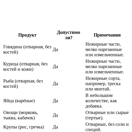
Допустимо
Продукт
Примечания
ли?
Нежирные части,
Говядина (отварная, без
Да
мелко нарезанные
костей)
или измельченные.
Нежирные части,
Курица (отварная, без
Да
мелко нарезанные
костей и кожи)
или измельченные.
Нежирные сорта,
Рыба (отварная, без
Да
например, треска
костей)
или минтай.
В небольшом
Яйца (варёные)
Да
количестве, как
добавка.
Овощи (морковь,
Отварные или сырые
Да
тыква, кабачок)
(тертые).
Отварные, без соли и
Крупы (рис, гречка)
Да
специй.