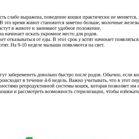
ость слабо выражена, поведение кошки практически не меняется,
 В это время живот становится заметно больше, молочные желез
растут в животе и занимают удобное положение.
на начинает искать укромное место для родов.
т отказываться от еды. В этот срок у котят начинает появляться 
тят. На 9-10 неделе малыши появляются на свет.
ут забеременеть довольно быстро после родов. Обычно, если кош
происходит в течение 4-6 недель. Важно учитывать, что в этот п
енностями репродуктивной системы кошек, которая позволяет им
 кошки и рассмотреть возможность стерилизации, чтобы избежат