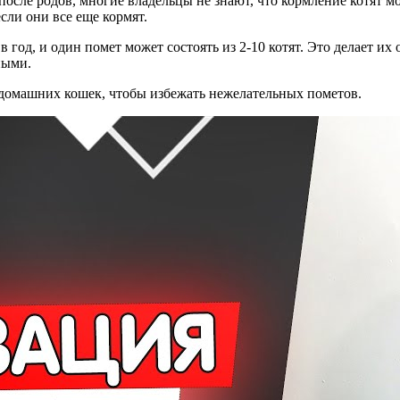
 после родов, многие владельцы не знают, что кормление котят м
сли они все еще кормят.
в год, и один помет может состоять из 2-10 котят. Это делает и
ными.
домашних кошек, чтобы избежать нежелательных пометов.