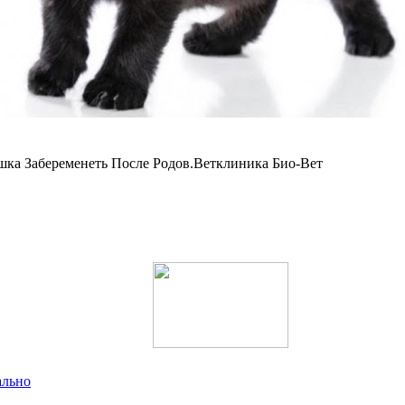
а Забеременеть После Родов.Ветклиника Био-Вет
ально