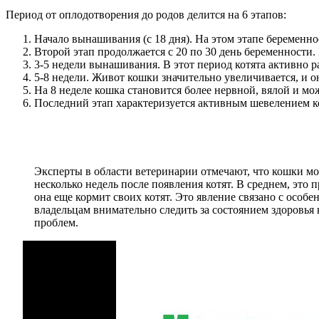
Период от оплодотворения до родов делится на 6 этапов:
Начало вынашивания (с 18 дня). На этом этапе беременн
Второй этап продолжается с 20 по 30 день беременности.
3-5 недели вынашивания. В этот период котята активно 
5-8 недели. Живот кошки значительно увеличивается, и о
На 8 неделе кошка становится более нервной, вялой и може
Последний этап характеризуется активным шевелением ко
Эксперты в области ветеринарии отмечают, что кошки мог
несколько недель после появления котят. В среднем, это 
она еще кормит своих котят. Это явление связано с особ
владельцам внимательно следить за состоянием здоровья
проблем.