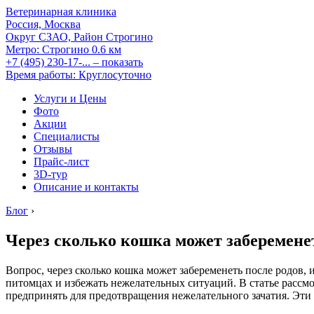
Ветеринарная клиника
Россия, Москва
Округ СЗАО, Район Строгино
Метро:
Строгино
0.6 км
+7 (495) 230-17-...
– показать
Время работы: Круглосуточно
Услуги и Цены
Фото
Акции
Специалисты
Отзывы
Прайс-лист
3D-тур
Описание и контакты
Блог
›
Через сколько кошка может забеременет
Вопрос, через сколько кошка может забеременеть после родов
питомцах и избежать нежелательных ситуаций. В статье рассмо
предпринять для предотвращения нежелательного зачатия. Эти