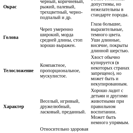
черный, коричневый,
допустимы, но
Окрас
рыжий, палевый,
нежелательны в
трехцветный, черно-
стандарте породы.
подпалый и др.
Глаза большие,
Череп умеренно
выразительные,
широкий, морда
темного цвета.
Голова
средней длины, стоп
Уши длинные,
хорошо выражен.
висячие, покрыты
длинной шерстью.
Хвост обычно
купируется (в
Компактное,
некоторых странах
Телосложение
пропорциональное,
запрещено), но
мускулистое.
может быть и
некупированным.
Хорошо ладит с
детьми и другими
Веселый, игривый,
животными при
Характер
дружелюбный,
правильном
ласковый, преданный.
воспитании.
Может быть
немного упрямым.
Относительно здоровая