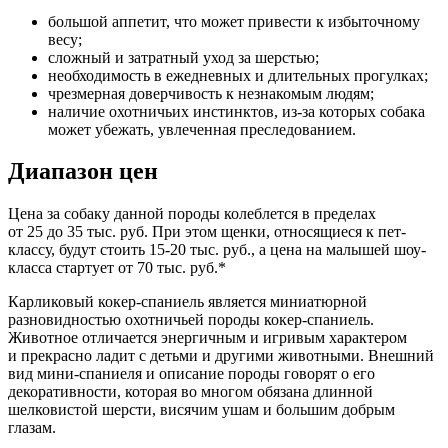
большой аппетит, что может привести к избыточному
весу;
сложный и затратный уход за шерстью;
необходимость в ежедневных и длительных прогулках;
чрезмерная доверчивость к незнакомым людям;
наличие охотничьих инстинктов, из-за которых собака
может убежать, увлеченная преследованием.
Диапазон цен
Цена за собаку данной породы колеблется в пределах
от 25 до 35 тыс. руб. При этом щенки, относящиеся к пет-
классу, будут стоить 15-20 тыс. руб., а цена на малышей шоу-
класса стартует от 70 тыс. руб.*
Карликовый кокер-спаниель является миниатюрной
разновидностью охотничьей породы кокер-спаниель.
Животное отличается энергичным и игривым характером
и прекрасно ладит с детьми и другими животными. Внешний
вид мини-спаниеля и описание породы говорят о его
декоративности, которая во многом обязана длинной
шелковистой шерсти, висячим ушам и большим добрым
глазам.