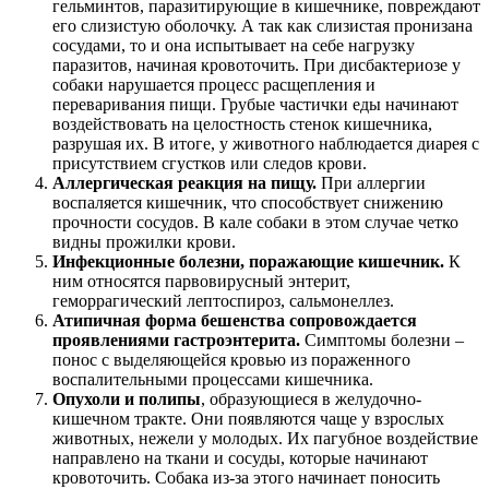
гельминтов, паразитирующие в кишечнике, повреждают
его слизистую оболочку. А так как слизистая пронизана
сосудами, то и она испытывает на себе нагрузку
паразитов, начиная кровоточить. При дисбактериозе у
собаки нарушается процесс расщепления и
переваривания пищи. Грубые частички еды начинают
воздействовать на целостность стенок кишечника,
разрушая их. В итоге, у животного наблюдается диарея с
присутствием сгустков или следов крови.
Аллергическая реакция на пищу.
При аллергии
воспаляется кишечник, что способствует снижению
прочности сосудов. В кале собаки в этом случае четко
видны прожилки крови.
Инфекционные болезни, поражающие кишечник.
К
ним относятся парвовирусный энтерит,
геморрагический лептоспироз, сальмонеллез.
Атипичная форма бешенства сопровождается
проявлениями гастроэнтерита.
Симптомы болезни –
понос с выделяющейся кровью из пораженного
воспалительными процессами кишечника.
Опухоли
и полипы
, образующиеся в желудочно-
кишечном тракте. Они появляются чаще у взрослых
животных, нежели у молодых. Их пагубное воздействие
направлено на ткани и сосуды, которые начинают
кровоточить. Собака из-за этого начинает поносить