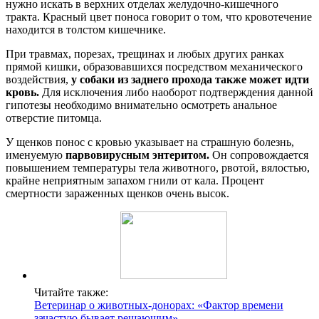
нужно искать в верхних отделах желудочно-кишечного
тракта. Красный цвет поноса говорит о том, что кровотечение
находится в толстом кишечнике.
При травмах, порезах, трещинах и любых других ранках
прямой кишки, образовавшихся посредством механического
воздействия,
у собаки из заднего прохода также может идти
кровь.
Для исключения либо наоборот подтверждения данной
гипотезы необходимо внимательно осмотреть анальное
отверстие питомца.
У щенков понос с кровью указывает на страшную болезнь,
именуемую
парвовирусным энтеритом.
Он сопровождается
повышением температуры тела животного, рвотой, вялостью,
крайне неприятным запахом гнили от кала. Процент
смертности зараженных щенков очень высок.
Читайте также:
Ветеринар о животных-донорах: «Фактор времени
зачастую бывает решающим»