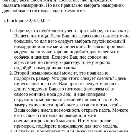
надевать намордник. Но как правильно выбрать намордник
для любимого питомца, знают немногие.
p, blockquote 2,0,1,0,0–>
Первое, что необходимо учесть при выборе, это характер
Вашего питомца. Если Ваш пёс агрессивен и достаточно
большой, то для него следует выбрать глухой кожаный
намордник или же металлический. Лёгкая капроновая
модель на липучке хорошо подойдёт для маленьких
собачек и щенков. Если же Ваш пёс совсем не
агрессивен по своему характеру, то ему хорошо
подойдёт намордник-корзинка.
Второй немаловажный момент, это правильно
подобрать размер. Что для этого следует сделать? Здесь
ничего сложного нет. Вам просто следует измерить
длину мордочки Вашего питомца (измеряем её от
самого кончика носа до лба), и ещё измеряем
окружность мордочки в самой её широкой части. К
замеру окружности прибавьте два сантиметра, чтобы
Ваша собака имела возможность открыть пасть. Можете
взять своего питомца на рынок или же в
специализированный магазин. И там уже после
примерок, подберёте подходящую для него модель.
В-третьих, приобретая ту или иную модели намордника