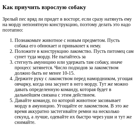
Как приучить взрослую собаку
Зрелый пес вряд ли придет в восторг, если сразу натянуть ему
на морду непонятную конструкцию, поэтому делать это надо
поэтапно:
Познакомьте животное с новым предметом. Пусть
собака его обнюхает и привыкнет к нему.
Положите в конструкцию лакомство. Пусть питомец сам
сунет туда морду. Не пытайтесь за
стегнуть амуницию или удержать там собаку, иначе
процесс затянется. Число подходов за лакомством
должно быть не менее 10-15.
Держите руку с лакомством перед намордником, угощая
овчарку, когда она засунет в него морду. Тут же можно
давать определенную команду, которая будет в
дальнейшем связана с этим действием.
Давайте команду, по которой животное засовывает
морду в амуницию. Угощайте ее лакомством. В это же
время аккуратно застегивайте ремни на несколько
секунд, а лучше, одевайте их быстро через уши и тут же
снимайте.