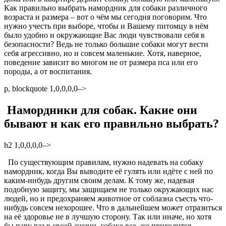
Как правильно выбрать намордник для собаки различного
возраста и размера – вот о чём мы сегодня поговорим. Что
нужно учесть при выборе, чтобы и Вашему питомцу в нём
было удобно и окружающие Вас люди чувствовали себя в
безопасности? Ведь не только большие собаки могут вести
себя агрессивно, но и совсем маленькие. Хотя, наверное,
поведение зависит во многом не от размера пса или его
породы, а от воспитания.
p, blockquote 1,0,0,0,0–>
Намордники для собак. Какие они
бывают и как его правильно выбрать?
h2 1,0,0,0,0–>
По существующим правилам, нужно надевать на собаку
намордник, когда Вы выводите её гулять или идёте с ней по
каким-нибудь другим своим делам. К тому же, надевая
подобную защиту, мы защищаем не только окружающих нас
людей, но и предохраняем животное от соблазна съесть что-
нибудь совсем нехорошее. Что в дальнейшем может отразиться
на её здоровье не в лучшую сторону. Так или иначе, но хотя
бы пару раз в своей жизни, собаке все, же приходится