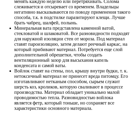
менять каждую неделю или перетряхивать. Солома
слеживается и отсыревает со временем. Владельцы
негативно высказываются по поводу применения такого
способа, т.к. в подстилке паразитируют клещи. Лучше
брать чабрец, шалфей, полынь.
Минеральная вата представлена каменной ватой,
стекловатой и шлаковатой. Все разновидности подходят
для наружной изоляции стен от мороза. Под материал
ставят пароизоляцию, затем делают реечный каркас, на
который прибивают материал. Потребуется еще слой
дополнительной обрешетки, чтобы создать
вентиляционный зазор для высыхания капель
конденсата и самой ваты.
Войлок ставят на стены, пол, крышу внутри будки, т. к.
нетоксичный материал не принесет вреда питомцу. Его
изготавливают нетканым способом, сырьем служит
шерсть коз, кроликов, которую сваливают в процессе
производства. Материал обладает уникально малой
проводимостью тепла. Разновидностью войлока
является фетр, который тоньше, но сохраняет все
характеристики основного материала.