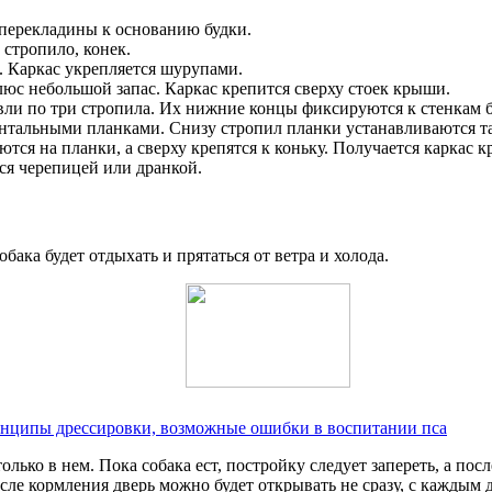
перекладины к основанию будки.
 стропило, конек.
. Каркас укрепляется шурупами.
юс небольшой запас. Каркас крепится сверху стоек крыши.
ли по три стропила. Их нижние концы фиксируются к стенкам бу
нтальными планками. Снизу стропил планки устанавливаются так
тся на планки, а сверху крепятся к коньку. Получается каркас 
ся черепицей или дранкой.
бака будет отдыхать и прятаться от ветра и холода.
нципы дрессировки, возможные ошибки в воспитании пса
лько в нем. Пока собака ест, постройку следует запереть, а пос
сле кормления дверь можно будет открывать не сразу, с каждым 