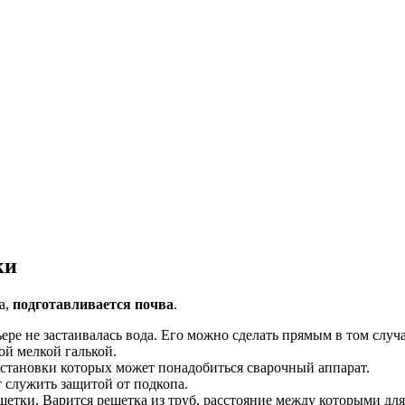
ки
а,
подготавливается почва
.
ере не застаивалась вода. Его можно сделать прямым в том случ
кой мелкой галькой.
 установки которых может понадобиться сварочный аппарат.
т служить защитой от подкопа.
ешетки. Варится решетка из труб, расстояние между которыми д