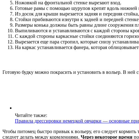
Ножовкой на фронтальной стенке вырезают вход.
Готовые рамы с помощью шурупов крепят вдоль нижней 
Из досок для крыши вырезается задняя и передняя стойка,
Стойки прибиваются изнутри к задней и передней стенке
Размеры конька должны быть равны длине сооружения пл
Выпиливаются и устанавливаются с каждой стороны кров
С каждой стороны каркасные стойки соединяются горизо
Вырезается еще пара стропил, которые снизу устанавливаю
На каркас устанавливается фанера, которая облицовывает
Готовую будку можно покрасить и установить в вольер. В ней со
Читайте также:
Правила дрессировки немецкой овчарки — основные при
Чтобы питомец быстро привык к вольеру, его следует кормить то
следует делать между кормлениями.
Через некоторое время
по