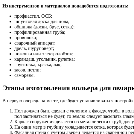
Из инструментов и материалов понадобится подготовить:
профнастил, ОСБ;
шпунтовая доска для пола;
обшивка (доски, брус, сетка);
профилированная труба;
проволока;
сварочный аппарат;
дрель, шуруповерт;
ножовка или электролобзик;
карандаш, угольник, рулетка;
грунтовка, краска, лак;
засов, петли;
саморезы.
Этапы изготовления вольера для овчар
В первую очередь на месте, где будет устанавливаться постройк
Пол должен быть сделан с уклоном к фасаду, чтобы в воль
пол застилаться не будет, то землю следует засыпать глад
Каркас сооружения делается из металлических труб, для
На один метр в глубину укладывается сетка, которая буде
Фасадная стена с учетом дверей делается из сваренной р