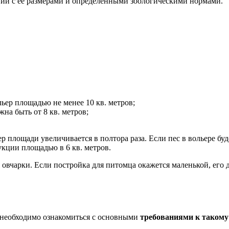
твии с ее размерами и определенными зоологическими нормами.
льер площадью не менее 10 кв. метров;
жна быть от 8 кв. метров;
р площади увеличивается в полтора раза. Если пес в вольере буд
рукции площадью в 6 кв. метров.
 овчарки. Если постройка для питомца окажется маленькой, его
, необходимо ознакомиться с основными
требованиями к такому