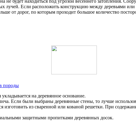
на не будет находиться под угрозой весеннего затопления. Соор
ых лучей. Если расположить конструкцию между деревьями или к
альше от дорог, по которым проходит большое количество посто
тв породы
 укладывается на деревянное основание.
пича. Если были выбраны деревянные стены, то лучше использов
изготовить из сваренной или кованой решетки. При содержании
ециальными защитными пропитками деревянных досок.