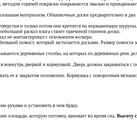
, методом горячей покраски покрываются эмалью и приваривают
сплошным материалом. Обшивочные доски предварительно в два
тверстия и только потом они крепятся на нержавеющие шурупы. 
небольшой раскол влага станет причиной гниения доски.
ал не контактировал с основанием вольера.
ебольшой помост, который застилается досками. Размер помоста з
пываются деревянные столбы, на которых из деревянных реек д
я вовнутрь дверкой и кормушкой. Дверь должна закрываться с 
вать ее в закрытом положении. Кормушка с поворотным механизм
ими руками и установить в нем будку.
не площади, которую питомец занимает во время сна.
Высоту с