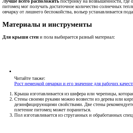
Лучше всего расположить
постройку на возвышенности, где о
питомец мог получать достаточное количество солнечных тепл
овчарку от лишнего беспокойства, вольер устанавливается под
Материалы и инструменты
Для крыши стен
и пола выбирается разный материал:
Читайте также:
Рост немецкой овчарки и его значение для рабочих качес
Крыша изготавливается из шифера или черепицы, которая
Стены своими руками можно возвести из дерева или кир
дезинфицирующими свойствами. Две стены рекомендуется 
плетение питомец может пораниться.
Пол изготавливается из струганных и обработанных сп