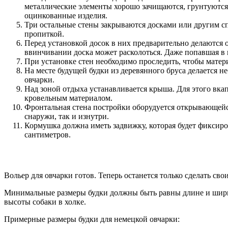
металлические элементы хорошо зачищаются, грунтуются
оцинкованные изделия.
Три остальные стены закрываются досками или другим 
пропиткой.
Перед установкой досок в них предварительно делаются о
ввинчивании доска может расколоться. Даже попавшая в 
При установке стен необходимо проследить, чтобы матери
На месте будущей будки из деревянного бруса делается н
овчарки.
Над зоной отдыха устанавливается крыша. Для этого вка
кровельным материалом.
Фронтальная стена постройки оборудуется открывающейс
снаружи, так и изнутри.
Кормушка должна иметь задвижку, которая будет фиксиро
сантиметров.
Вольер для овчарки готов. Теперь останется только сделать сво
Минимальные размеры будки должны быть равны длине и шири
высоты собаки в холке.
Примерные размеры будки для немецкой овчарки: