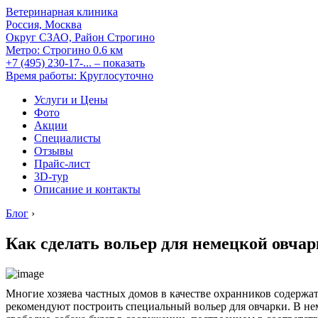
Ветеринарная клиника
Россия, Москва
Округ СЗАО, Район Строгино
Метро:
Строгино
0.6 км
+7 (495) 230-17-...
– показать
Время работы: Круглосуточно
Услуги и Цены
Фото
Акции
Специалисты
Отзывы
Прайс-лист
3D-тур
Описание и контакты
Блог
›
Как сделать вольер для немецкой овча
Многие хозяева частных домов в качестве охранников содержат
рекомендуют построить специальный вольер для овчарки. В нем