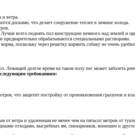
 и ветра.
тся досками, что делает сооружение теплее в зимние холода.
тров.
 Лучше всего поднять пол конструкции немного над землей и о
ски предварительно обрабатываются специальными растворами.
 корма, поскольку через решетку кормить собаку не очень удобно
л. Лежащий долгое время на таком полу пес может заболеть ре
 следующим требованиям:
метров, что защитит постройку от проникновения грызунов и вла
м от ветра и удаленным не менее чем на пятьсот метров от туал
дными отходами, выгребных ям, свинарников, конюшен и других