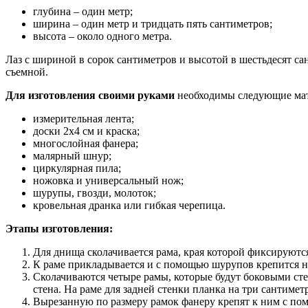
глубина – один метр;
ширина – один метр и тридцать пять сантиметров;
высота – около одного метра.
Лаз с шириной в сорок сантиметров и высотой в шестьдесят са
съемной.
Для изготовления своими руками
необходимы следующие мат
измерительная лента;
доски 2х4 см и краска;
многослойная фанера;
малярный шнур;
циркулярная пила;
ножовка и универсальный нож;
шурупы, гвозди, молоток;
кровельная дранка или гибкая черепица.
Этапы изготовления:
Для днища сколачивается рама, края которой фиксируютс
К раме прикладывается и с помощью шурупов крепится 
Сколачиваются четыре рамы, которые будут боковыми сте
стена. На раме для задней стенки планка на три сантимет
Вырезанную по размеру рамок фанеру крепят к ним с по