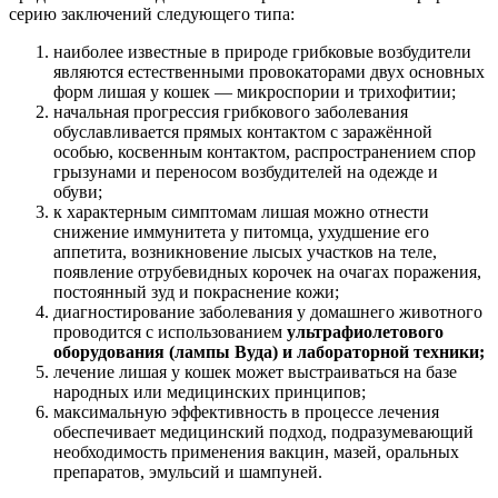
серию заключений следующего типа:
наиболее известные в природе грибковые возбудители
являются естественными провокаторами двух основных
форм лишая у кошек — микроспории и трихофитии;
начальная прогрессия грибкового заболевания
обуславливается прямых контактом с заражённой
особью, косвенным контактом, распространением спор
грызунами и переносом возбудителей на одежде и
обуви;
к характерным симптомам лишая можно отнести
снижение иммунитета у питомца, ухудшение его
аппетита, возникновение лысых участков на теле,
появление отрубевидных корочек на очагах поражения,
постоянный зуд и покраснение кожи;
диагностирование заболевания у домашнего животного
проводится с использованием
ультрафиолетового
оборудования (лампы Вуда) и лабораторной техники;
лечение лишая у кошек может выстраиваться на базе
народных или медицинских принципов;
максимальную эффективность в процессе лечения
обеспечивает медицинский подход, подразумевающий
необходимость применения вакцин, мазей, оральных
препаратов, эмульсий и шампуней.