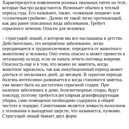
Характеризуется появлением розовых овальных пятен на теле,
которые быстро разрастаются. Возникает обычно в теплый
период года. Его называют, также, «пляжным лишаем» или
«солнечным грибком». Далеко не такой легко протекающий,
как два ранее описанных вида заболевания. Требует
серьезного лечения. Опасен для человека;
– стригущий лишай, о котором мы все наслышаны в детстве.
Действительно, это неприятное заболевание, легко
передающееся и трудноизлечимое, передается от животного
животному и человеку. Оно очень опасно и может привести к
летальному исходу, если не начать лечить питомца вовремя.
Опасность еще и в том, что можно не заметить, когда
животное заразилось, так как инкубационный период может
длиться от нескольких дней, до месяцев. В скрытом периоде
болезнь интенсивно развивается и когда становится заметна,
уже может быть на достаточно серьезной стадии. При
наличии заболевших в доме, болезнетворные споры, будут
повсюду, поэтому требуется регулярная дезинфицирующая
уборка, само помещение необходимо содержать в общей
чистоте и порядке. Симптомами является ломкость волосинок
у основания и выпадение шерсти, что называется, пучками.
Стригущий лишай бывает двух форм: