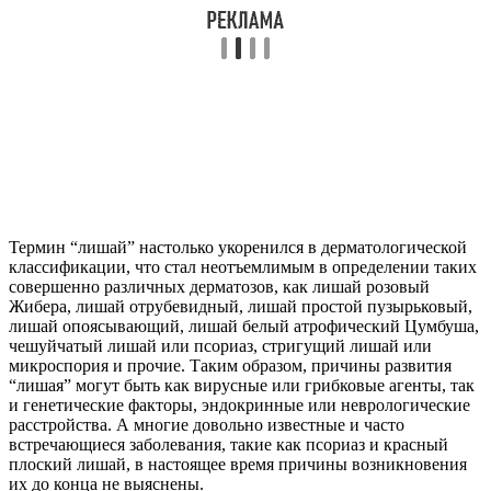
Термин “лишай” настолько укоренился в дерматологической
классификации, что стал неотъемлимым в определении таких
совершенно различных дерматозов, как лишай розовый
Жибера, лишай отрубевидный, лишай простой пузырьковый,
лишай опоясывающий, лишай белый атрофический Цумбуша,
чешуйчатый лишай или псориаз, стригущий лишай или
микроспория и прочие. Таким образом, причины развития
“лишая” могут быть как вирусные или грибковые агенты, так
и генетические факторы, эндокринные или неврологические
расстройства. А многие довольно известные и часто
встречающиеся заболевания, такие как псориаз и красный
плоский лишай, в настоящее время причины возникновения
их до конца не выяснены.