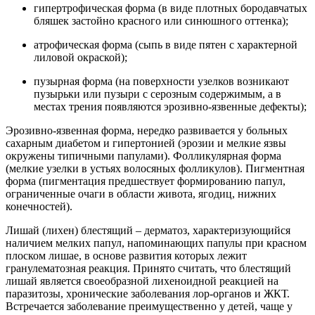
гипертрофическая форма (в виде плотных бородавчатых
бляшек застойно красного или синюшного оттенка);
атрофическая форма (сыпь в виде пятен с характерной
лиловой окраской);
пузырная форма (на поверхности узелков возникают
пузырьки или пузыри с серозным содержимым, а в
местах трения появляются эрозивно-язвенные дефекты);
Эрозивно-язвенная форма, нередко развивается у больных
сахарным диабетом и гипертонией (эрозии и мелкие язвы
окружены типичными папулами). Фолликулярная форма
(мелкие узелки в устьях волосяных фолликулов). Пигментная
форма (пигментация предшествует формированию папул,
ограниченные очаги в области живота, ягодиц, нижних
конечностей).
Лишай (лихен) блестящий – дерматоз, характеризующийся
наличием мелких папул, напоминающих папулы при красном
плоском лишае, в основе развития которых лежит
гранулематозная реакция. Принято считать, что блестящий
лишай является своеобразной лихеноидной реакцией на
паразитозы, хронические заболевания лор-органов и ЖКТ.
Встречается заболевание преимущественно у детей, чаще у