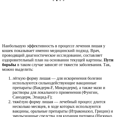
Наибольшую эффективность в процессе лечения лишая у
кошек показывает именно медицинский подход. Врач,
проводящий диагностическое исследование, составляет
оздоровительный план на основании текущей картины.
Пути
борьбы
в таком случае зависят от тяжести заболевания. Так,
можно выделить:
лёгкую форму лишая — для искоренения болезни
используются сильнодействующие вакцинные
препараты (Вакдерм-F, Микродерм), а также мази и
растворы для локального применения (Фунгин,
Санодерм, Эпацид-F);
тяжёлую форму лишая — лечебный процесс длится
несколько месяцев, в ходе которых используются
вакцины, оральные препараты (Итраконазол, Грицин) и
эмульсионные средства для купания питомца (Низорал,