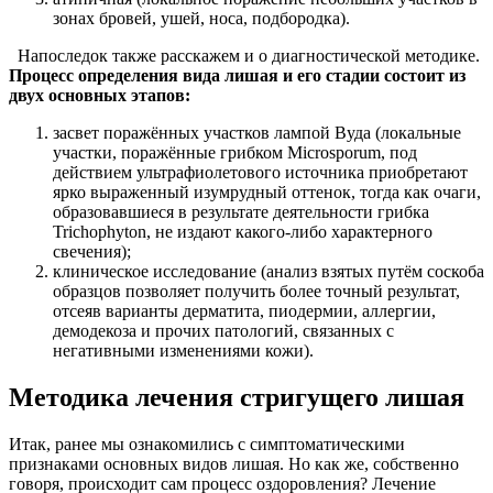
зонах бровей, ушей, носа, подбородка).
Напоследок также расскажем и о диагностической методике.
Процесс определения вида лишая и его стадии состоит из
двух основных этапов:
засвет поражённых участков лампой Вуда (локальные
участки, поражённые грибком Microsporum, под
действием ультрафиолетового источника приобретают
ярко выраженный изумрудный оттенок, тогда как очаги,
образовавшиеся в результате деятельности грибка
Trichophyton, не издают какого-либо характерного
свечения);
клиническое исследование (анализ взятых путём соскоба
образцов позволяет получить более точный результат,
отсеяв варианты дерматита, пиодермии, аллергии,
демодекоза и прочих патологий, связанных с
негативными изменениями кожи).
Методика лечения стригущего лишая
Итак, ранее мы ознакомились с симптоматическими
признаками основных видов лишая. Но как же, собственно
говоря, происходит сам процесс оздоровления? Лечение