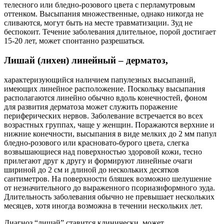
телесного или бледно-розового цвета с перламутровым
оттенком. Высыпания множественные, однако никогда не
сливаются, могут быть на месте травматизации. Зуд не
беспокоит. Течение заболевания длительное, порой достигает
15-20 лет, может спонтанно разрешаться.
Лишай (лихен) линейный – дерматоз,
характеризующийся наличием папулезных высыпаний,
имеющих линейное расположение. Поскольку высыпания
располагаются линейно обычно вдоль конечностей, фоном
для развития дерматоза может служить поражение
периферических нервов. Заболевание встречается во всех
возрастных группах, чаще у женщин. Поражаются верхние и
нижние конечности, высыпания в виде мелких до 2 мм папул
бледно-розового или красновато-бурого цвета, слегка
возвышающиеся над поверхностью здоровой кожи, тесно
прилегают друг к другу и формируют линейные очаги
шириной до 2 см и длиной до нескольких десятков
сантиметров. На поверхности бляшек возможно шелушение
от незначительного до выраженного псориазиформного зуда.
Длительность заболевания обычно не превышает нескольких
месяцев, хотя иногда возможна в течении нескольких лет.
Диагноз “лишай” ставится клинически, может