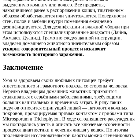
выделенную комнату или вольер. Все предметы,
находившиеся ранее в распоряжении кошки, тщательным
образом обрабатываются или уничтожаются. Поверхности
стен, полов и мебели внутри помещения ежедневно
дезинфицируются. Для дезинфекции и влажной уборки при
этом используются специализированные жидкости (Лайна,
Акмадез, Дуацид). Грамотно следуя данной инструкции,
владелец домашнего животного значительным образом
ускорит оздоровительный процесс и исключит
возможность повторного заражения.
Заключение
Уход за здоровьем своих любимых питомцев требует
ответственного и грамотного подхода со стороны человека.
Нередко владельцам домашних животных приходится
сталкиваться с серьёзными заболеваниями, требующими
больших капитальных и временных затрат. К ряду таких
недугов относится стригущий лишай — патология кожных
покровов, провоцируемая прямых контактом с грибками типа
Microsporum и Trichophyton. В ходе сегодняшнего рассуждения
мы постарались учесть и описать все ключевые особенности
процесса диагностики и лечения лишая у кошек. По итогам
проделанной исследовательской работы можно сгенерировать