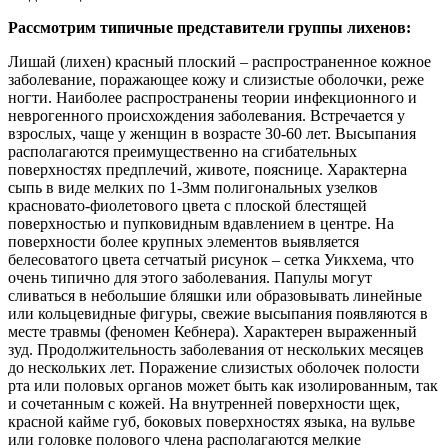
Рассмотрим типичные представители группы лихенов:
Лишай (лихен) красный плоский – распространенное кожное
заболевание, поражающее кожу и слизистые оболочки, реже
ногти. Наиболее распространены теории инфекционного и
неврогенного происхождения заболевания. Встречается у
взрослых, чаще у женщин в возрасте 30-60 лет. Высыпания
располагаются преимущественно на сгибательных
поверхностях предплечий, животе, пояснице. Характерна
сыпь в виде мелких по 1-3мм полигональных узелков
красновато-фиолетового цвета с плоской блестящей
поверхностью и пупковидным вдавлением в центре. На
поверхности более крупных элементов выявляется
белесоватого цвета сетчатый рисунок – сетка Уикхема, что
очень типично для этого заболевания. Папулы могут
сливаться в небольшие бляшки или образовывать линейные
или кольцевидные фигуры, свежие высыпания появляются в
месте травмы (феномен Кебнера). Характерен выраженный
зуд. Продолжительность заболевания от нескольких месяцев
до нескольких лет. Поражение слизистых оболочек полости
рта или половых органов может быть как изолированным, так
и сочетанным с кожей. На внутренней поверхности щек,
красной кайме губ, боковых поверхностях языка, на вульве
или головке полового члена располагаются мелкие