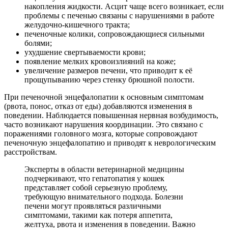
накопления жидкости. Асцит чаще всего возникает, если
проблемы с печенью связаны с нарушениями в работе
желудочно-кишечного тракта;
печеночные колики, сопровождающиеся сильными
болями;
ухудшение свертываемости крови;
появление мелких кровоизлияний на коже;
увеличение размеров печени, что приводит к её
прощупыванию через стенку брюшной полости.
При печеночной энцефалопатии к основным симптомам
(рвота, понос, отказ от еды) добавляются изменения в
поведении. Наблюдается повышенная нервная возбудимость,
часто возникают нарушения координации. Это связано с
поражениями головного мозга, которые сопровождают
печеночную энцефалопатию и приводят к неврологическим
расстройствам.
Эксперты в области ветеринарной медицины
подчеркивают, что гепатопатия у кошек
представляет собой серьезную проблему,
требующую внимательного подхода. Болезни
печени могут проявляться различными
симптомами, такими как потеря аппетита,
желтуха, рвота и изменения в поведении. Важно