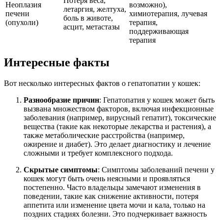
Потеря веса,
Неоплазия
возможно),
летаргия, желтуха,
печени
химиотерапия, лучевая
боль в животе,
(опухоли)
терапия,
асцит, метастазы
поддерживающая
терапия
Интересные факты
Вот несколько интересных фактов о гепатопатии у кошек:
Разнообразие причин
: Гепатопатия у кошек может быть
вызвана множеством факторов, включая инфекционные
заболевания (например, вирусный гепатит), токсические
вещества (такие как некоторые лекарства и растения), а
также метаболические расстройства (например,
ожирение и диабет). Это делает диагностику и лечение
сложными и требует комплексного подхода.
Скрытые симптомы
: Симптомы заболеваний печени у
кошек могут быть очень неясными и проявляться
постепенно. Часто владельцы замечают изменения в
поведении, такие как снижение активности, потеря
аппетита или изменение цвета мочи и кала, только на
поздних стадиях болезни. Это подчеркивает важность