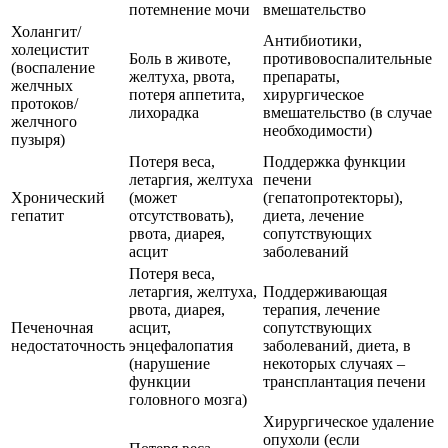
потемнение мочи
вмешательство
Холангит/
Антибиотики,
холецистит
Боль в животе,
противовоспалительные
(воспаление
желтуха, рвота,
препараты,
желчных
потеря аппетита,
хирургическое
протоков/
лихорадка
вмешательство (в случае
желчного
необходимости)
пузыря)
Потеря веса,
Поддержка функции
летаргия, желтуха
печени
Хронический
(может
(гепатопротекторы),
гепатит
отсутствовать),
диета, лечение
рвота, диарея,
сопутствующих
асцит
заболеваний
Потеря веса,
летаргия, желтуха,
Поддерживающая
рвота, диарея,
терапия, лечение
Печеночная
асцит,
сопутствующих
недостаточность
энцефалопатия
заболеваний, диета, в
(нарушение
некоторых случаях –
функции
трансплантация печени
головного мозга)
Хирургическое удаление
опухоли (если