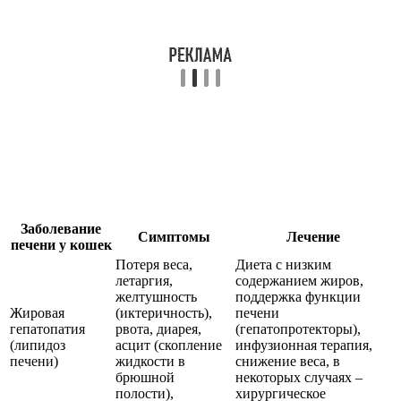
Заболевание
Симптомы
Лечение
печени у кошек
Потеря веса,
Диета с низким
летаргия,
содержанием жиров,
желтушность
поддержка функции
Жировая
(иктеричность),
печени
гепатопатия
рвота, диарея,
(гепатопротекторы),
(липидоз
асцит (скопление
инфузионная терапия,
печени)
жидкости в
снижение веса, в
брюшной
некоторых случаях –
полости),
хирургическое