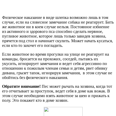
Физическое наказание в виде шлепка возможно лишь в том
случае, если на словесное замечание собака не реагирует. Бить
же животное ни в коем случае нельзя. Постоянное избиение
из активного и здорового пса способно сделать нервное,
пугливое животное, которое лишь только завидев хозяина,
прячется под стол и начинает скулить. Может начать кусаться,
если кто-то захочет его погладить.
Если животное во время прогулки на улице не реагирует на
команды, бросается на прохожих, соседей, пытаясь их
укусить, игнорирует замечания и ведет себя агрессивно по
отношению к пожилым членам семьи и детям, рвет обивку
дивана, грызет тапок, игнорируя замечания, ­ в этом случае не
обойтись без физического наказания.
Обратите внимание!
Пес может рычать на хозяина, когда тот
его отчитывает за проступок, ведет себя в доме как вожак. В
этом случае необходимо взять животное за шею и прижать к
полу. Это покажет кто в доме хозяин.