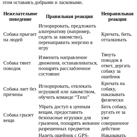
этом оставаясь добрыми и ласковыми.
Нежелательное
Неправильная
Правильная реакция
поведение
реакция
Игнорировать, предложить
альтернативу (например,
Собака прыгает
Кричать, бить,
сидеть за лакомство),
на людей
отталкивать
перенаправить энергию в
игру
Тянуть
Изменить направление
поводок в
Собака тянет
движения, останавливаться,
ответ, дергать
поводок
поощрять расслабленное
собаку за
состояние
ошейник
Кричать на
Игнорировать, отвлекать
Собака лает без
собаку,
игрушкой или лакомством,
причины
наказывать
обучить команде “Тихо”
физически
Убрать доступ к ценным
Бить собаку,
вещам, предоставить
ругать ее за
Собака грызет
безопасные игрушки для
уже
вещи
грызения, поощрять жевание
совершенное
разрешенных предметов
действие
Надеть ошейник с GPS-
Наказывать