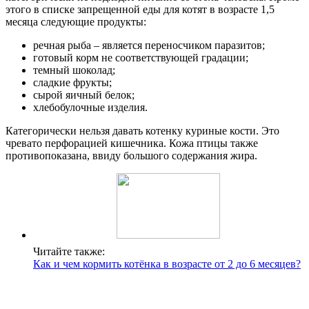
этого в списке запрещенной еды для котят в возрасте 1,5
месяца следующие продукты:
речная рыба – является переносчиком паразитов;
готовый корм не соответствующей градации;
темный шоколад;
сладкие фрукты;
сырой яичный белок;
хлебобулочные изделия.
Категорически нельзя давать котенку куриные кости. Это
чревато перфорацией кишечника. Кожа птицы также
противопоказана, ввиду большого содержания жира.
Читайте также:
Как и чем кормить котёнка в возрасте от 2 до 6 месяцев?