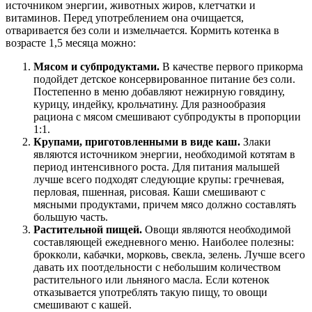
источником энергии, животных жиров, клетчатки и
витаминов. Перед употреблением она очищается,
отваривается без соли и измельчается. Кормить котенка в
возрасте 1,5 месяца можно:
Мясом и субпродуктами.
В качестве первого прикорма
подойдет детское консервированное питание без соли.
Постепенно в меню добавляют нежирную говядину,
курицу, индейку, крольчатину. Для разнообразия
рациона с мясом смешивают субпродукты в пропорции
1:1.
Крупами, приготовленными в виде каш.
Злаки
являются источником энергии, необходимой котятам в
период интенсивного роста. Для питания малышей
лучше всего подходят следующие крупы: гречневая,
перловая, пшенная, рисовая. Каши смешивают с
мясными продуктами, причем мясо должно составлять
большую часть.
Растительной пищей.
Овощи являются необходимой
составляющей ежедневного меню. Наиболее полезны:
брокколи, кабачки, морковь, свекла, зелень. Лучше всего
давать их поотдельности с небольшим количеством
растительного или льняного масла. Если котенок
отказывается употреблять такую пищу, то овощи
смешивают с кашей.