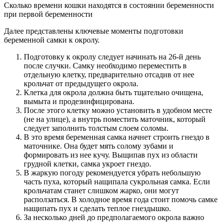
Сколько времени кошки находятся в состоянии беременности
при первой беременности
Далее представлены ключевые моменты подготовки
беременной самки к окролу.
Подготовку к окролу следует начинать на 26-й день
после случки. Самку необходимо переместить в
отдельную клетку, предварительно отсадив от нее
крольчат от предыдущего окрола.
Клетка для окрола должна быть тщательно очищена,
вымыта и продезинфицирована.
После этого клетку можно установить в удобном месте
(не на улице), а внутрь поместить маточник, который
следует заполнить толстым слоем соломы.
В это время беременная самка начнет строить гнездо в
маточнике. Она будет мять солому зубами и
формировать из нее кучу. Выщипав пух из области
грудной клетки, самка укроет гнездо.
В жаркую погоду рекомендуется убрать небольшую
часть пуха, который нащипала сукрольная самка. Если
крольчатам станет слишком жарко, они могут
расползаться. В холодное время года стоит помочь самке
нащипать пух и сделать теплое гнездышко.
За несколько дней до предполагаемого окрола важно