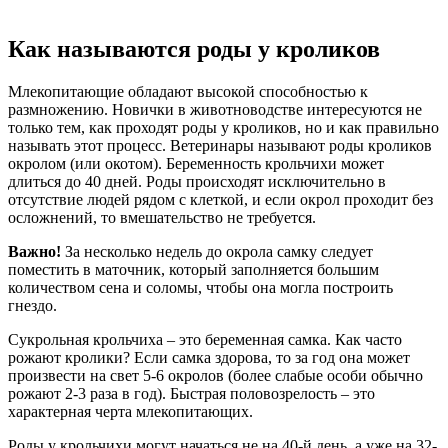
Как называются роды у кроликов
Млекопитающие обладают высокой способностью к
размножению. Новички в животноводстве интересуются не
только тем, как проходят роды у кроликов, но и как правильно
называть этот процесс. Ветеринары называют роды кроликов
окролом (или окотом). Беременность крольчихи может
длиться до 40 дней. Роды происходят исключительно в
отсутствие людей рядом с клеткой, и если окрол проходит без
осложнений, то вмешательство не требуется.
Важно!
За несколько недель до окрола самку следует
поместить в маточник, который заполняется большим
количеством сена и соломы, чтобы она могла построить
гнездо.
Сукрольная крольчиха – это беременная самка. Как часто
рожают кролики? Если самка здорова, то за год она может
произвести на свет 5-6 окролов (более слабые особи обычно
рожают 2-3 раза в год). Быстрая половозрелость – это
характерная черта млекопитающих.
Роды у крольчихи могут начаться не на 40-й день, а уже на 32-