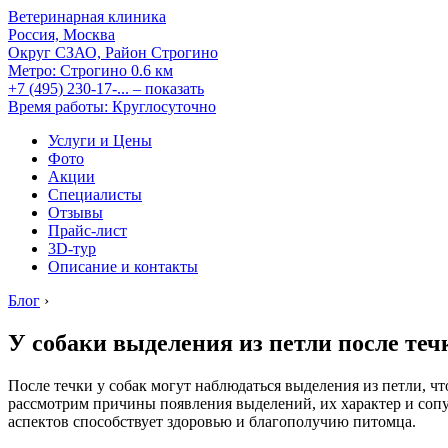
Ветеринарная клиника
Россия, Москва
Округ СЗАО, Район Строгино
Метро:
Строгино
0.6 км
+7 (495) 230-17-...
– показать
Время работы: Круглосуточно
Услуги и Цены
Фото
Акции
Специалисты
Отзывы
Прайс-лист
3D-тур
Описание и контакты
Блог
›
У собаки выделения из петли после те
После течки у собак могут наблюдаться выделения из петли, чт
рассмотрим причины появления выделений, их характер и сопу
аспектов способствует здоровью и благополучию питомца.