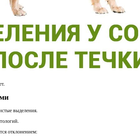
ет.
ыми
нистые выделения.
атологий.
тся отклонением: