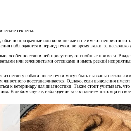
ические секреты.
 обычно прозрачные или коричневые и не имеют неприятного за
ия наблюдаются в период течки, во время вязки, за несколько д
ью, особенно если в ней присутствуют гнойные примеси. Владел
оватыми или зеленоватыми оттенками и иметь резкий неприятный
я из петли у собаки после течки могут быть вызваны нескольк
зм животного восстанавливается. Однако, если выделения имеют 
ться к ветеринару для диагностики. Также стоит учитывать, что
ниям. В любом случае, наблюдение за состоянием питомца и св