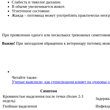
Слабость и тяжелое дыхание.
В объеме увеличивается живот.
Угнетенное состояние.
Жажда – питомица может употреблять практически неогр
При проявлении одного или нескольких тревожных симптомов не
Важно!
При запоздалом обращении к ветеринару питомец може
Читайте также:
Ученые выяснили, как стерилизация влияет на здоровье с
Симптом
Кровянистые выделения после течки (более 2-3
Задержк
недель)
Гнойные выделения
Инфекци