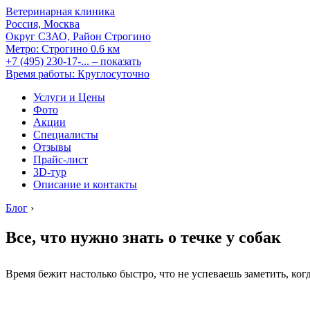
Ветеринарная клиника
Россия, Москва
Округ СЗАО, Район Строгино
Метро:
Строгино
0.6 км
+7 (495) 230-17-...
– показать
Время работы: Круглосуточно
Услуги и Цены
Фото
Акции
Специалисты
Отзывы
Прайс-лист
3D-тур
Описание и контакты
Блог
›
Все, что нужно знать о течке у собак
Время бежит настолько быстро, что не успеваешь заметить, ког