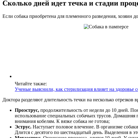
Сколько дней идет течка и стадии проц
Если собака приобретена для племенного разведения, хозяин до
Читайте также:
Ученые выяснили, как стерилизация влияет на здоровье с
Доктора разделяют длительность течки на несколько отрезков в
Проэструс,
продолжительность от недели до 10 дней. По
использование специальных собачьих трусов. Домашняя п
внимания кобелям. К вязке собака не готова;
Эструс.
Наступает половое влечение. В организме собаки 
Длится с десятого по шестнадцатый день. Выделения в 
Метаэструс.
Окончание процесса, длится 10 дней. У сук