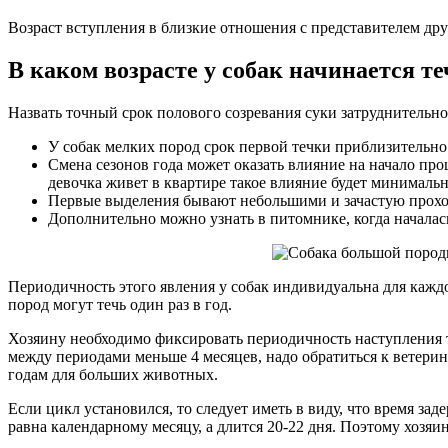
Возраст вступления в близкие отношения с представителем дру
В каком возрасте у собак начинается т
Назвать точный срок полового созревания суки затруднительно
У собак мелких пород срок первой течки приблизительно в
Смена сезонов года может оказать влияние на начало проц
девочка живет в квартире такое влияние будет минималь
Первые выделения бывают небольшими и зачастую проходя
Дополнительно можно узнать в питомнике, когда началась
Периодичность этого явления у собак индивидуальна для каждо
пород могут течь один раз в год.
Хозяину необходимо фиксировать периодичность наступления те
между периодами меньше 4 месяцев, надо обратиться к ветерин
годам для больших животных.
Если цикл установился, то следует иметь в виду, что время за
равна календарному месяцу, а длится 20-22 дня. Поэтому хозя