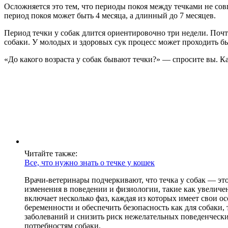
Осложняется это тем, что периоды покоя между течками не со
период покоя может быть 4 месяца, а длинный до 7 месяцев.
Период течки у собак длится ориентировочно три недели. Поч
собаки. У молодых и здоровых сук процесс может проходить бы
«До какого возраста у собак бывают течки?» — спросите вы. К
Читайте также:
Все, что нужно знать о течке у кошек
Врачи-ветеринары подчеркивают, что течка у собак — эт
изменения в поведении и физиологии, такие как увеличен
включает несколько фаз, каждая из которых имеет свои 
беременности и обеспечить безопасность как для собаки,
заболеваний и снизить риск нежелательных поведенческ
потребностям собаки.