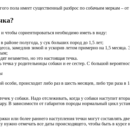
гого пола имеет существенный разброс по собачьим меркам – от 
ечка?
 и чтобы сориентироваться необходимо иметь в виду:
 районе полугода, у сук больших пород до 1,5 лет;
есса, замедлив зимой и ускорив летом примерно на 1,5 месяца. Э
ным;
т незаметно, но это настоящая течка.
 течка у родительницы собаки и ее сестер. С большой вероятност
й особи, происходит либо раз в шесть месяцев, либо три раза в
чек у собаки. Надо отслеживать, когда у собаки наступит втор
ару. В зависимости от габаритов породы нормальный цикл устана
держки или более раннего наступления течки могут составлять дв
ину нужно отмечать все даты происходящего, чтобы быть в курсе