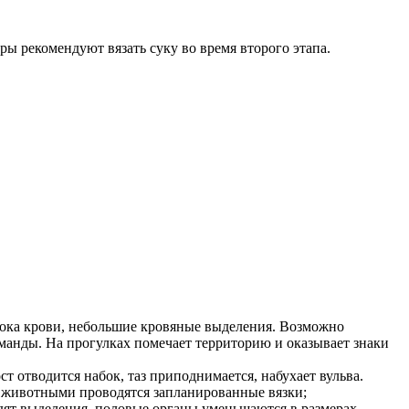
ры рекомендуют вязать суку во время второго этапа.
итока крови, небольшие кровяные выделения. Возможно
манды. На прогулках помечает территорию и оказывает знаки
ст отводится набок, таз приподнимается, набухает вульва.
у животными проводятся запланированные вязки;
дят выделения, половые органы уменьшаются в размерах.