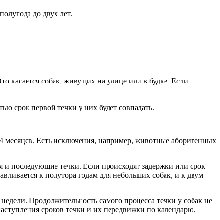
полугода до двух лет.
то касается собак, живущих на улице или в будке. Если
ью срок первой течки у них будет совпадать.
 14 месяцев. Есть исключения, например, животные аборигенных
ая и последующие течки. Если происходят задержки или срок
вливается к полутора годам для небольших собак, и к двум
е недели. Продолжительность самого процесса течки у собак не
 наступления сроков течки и их передвижки по календарю.