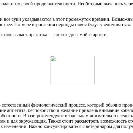
впадают по своей продолжительности. Необходимо выяснить чер
ти все суки укладываются в этот промежуток времени. Возможн
стрее. По мере взросления периоды покоя будут увеличиваться.
ак показывает практика — вплоть до самой старости.
о естественный физиологический процесс, который обычно проис
ие аппетита, беспокойство и желание привлечь внимание кобеле
особенности. Врачи рекомендуют владельцам внимательно следит
 так и для окружающих. Также стоит рассмотреть возможность с
их изменений. Важно консультироваться с ветеринаром для пол