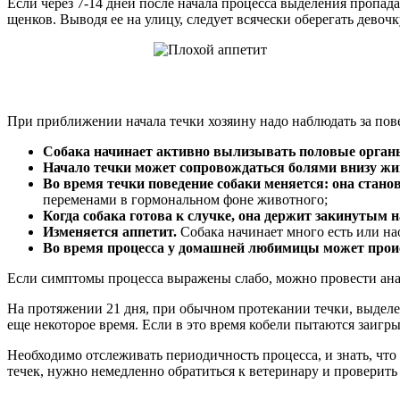
Если через 7-14 дней после начала процесса выделения пропадаю
щенков. Выводя ее на улицу, следует всячески оберегать девоч
При приближении начала течки хозяину надо наблюдать за по
Собака начинает активно вылизывать половые орган
Начало течки может сопровождаться болями внизу жи
Во время течки поведение собаки меняется: она стано
переменами в гормональном фоне животного;
Когда собака готова к случке, она держит закинутым н
Изменяется аппетит.
Собака начинает много есть или на
Во время процесса у домашней любимицы может прои
Если симптомы процесса выражены слабо, можно провести анал
На протяжении 21 дня, при обычном протекании течки, выделе
еще некоторое время. Если в это время кобели пытаются заигр
Необходимо отслеживать периодичность процесса, и знать, чт
течек, нужно немедленно обратиться к ветеринару и проверить 