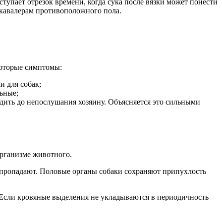
аступает отрезок времени, когда сука после вязки может понести
е кавалерам противоположного пола.
которые симптомы:
 для собак;
льные;
одить до непослушания хозяину. Объясняется это сильными
организме животного.
и пропадают. Половые органы собаки сохраняют припухлость
. Если кровяные выделения не укладываются в периодичность