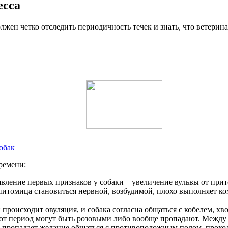
есса
лжен четко отследить периодичность течек и знать, что ветерина
обак
ремени:
явление первых признаков у собаки – увеличение вульвы от пр
итомица становиться нервной, возбудимой, плохо выполняет ко
происходит овуляция, и собака согласна общаться с кобелем, хво
этот период могут быть розовыми либо вообще пропадают. Межд
и пропадает желание общаться с противоположным полом, прохо