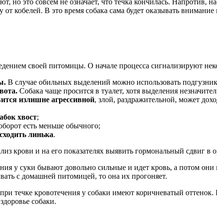
т, но это совсем не означает, что течка кончилась. Напротив, н
ку от кобелей. В это время собака сама будет оказывать внимани
ведением своей питомицы. О начале процесса сигнализируют не
ы.
В случае обильных выделений можно использовать подгузники
вота.
Собака чаще просится в туалет, хотя выделения незначите
вится излишне агрессивной
, злой, раздражительной, может дох
абок хвост
;
оборот есть меньше обычного;
сходить линька
.
из крови и на его показателях выявить гормональный сдвиг в 
ния у суки бывают довольно сильные и идет кровь, а потом он
ывать с домашней питомицей, то она их прогоняет.
о при течке кровотечения у собаки имеют коричневатый оттенок
здоровье собаки.