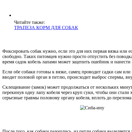
Читайте также:
ТРАПЕЗА КОРМ ДЛЯ СОБАК
Фиксировать собак нужно, если это для них первая вязка или 
свободно. Таких питомцев нужно просто отпустить без поводк
время садок кобель лапами может зацепить ошейник и нанести 
Если обе собаки готовы к вязке, самец проводит садки сам или
вводит половой орган в петлю, происходит выброс спермы, вн
Склещивание (замок) может продолжаться от нескольких минут 
перекинув одну лапу кобеля через круп суки, чтобы они стали 
серьезные травмы половому органу кобеля, вплоть до перелома 
После того, как собаки разошлись, из петли собаки выделяется