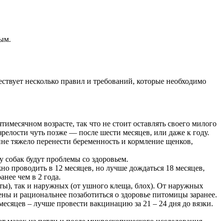
ным.
ествует несколько правил и требований, которые необходимо
тимесячном возрасте, так что не стоит оставлять своего милого
релости чуть позже — после шести месяцев, или даже к году.
райне тяжело перенести беременность и кормление щенков,
 собак будут проблемы со здоровьем.
жно проводить в 12 месяцев, но лучше дождаться 18 месяцев,
нее чем в 2 года.
ты), так и наружных (от ушного клеща, блох). От наружных
ны и рациональнее позаботиться о здоровье питомицы заранее.
есяцев – лучше провести вакцинацию за 21 – 24 дня до вязки.