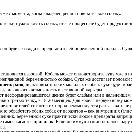
же с момента, когда владелец решил повязать свою собаку.
нь течки нужно вязать собаку, иначе процесс не будет продуктив
о он будет разводить представителей определенной породы. Сущ
м становится взрослой. Кобель может оплодотворить суку уже в пя
внеплановой беременностью собаки. Сука же достигает половой з
 очень рано
, нельзя вязать таких молодых особей: суке будет к
егда исключить возможность выставочной карьеры.
т несформировавшегося щенка будет слабым или в дальнейшем у
льно третью течку, в 18-20 месяцев. Для кобеля первую вязку мо
едставителей гигантских пород рекомендуется развязывать не ра
но обработать обеих собак от паразитов – как внутренних (глис
ошейник. Беременной суке практически любые препараты запреще
 самое касается прививок. Если до иммунизации осталось пару м
ва.