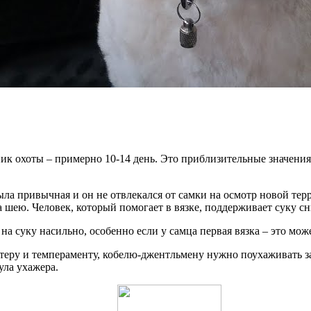
 пик охоты – примерно 10-14 день. Это приблизительные значени
была привычная и он не отвлекался от самки на осмотр новой те
 шею. Человек, который помогает в вязке, поддерживает суку сн
 на суку насильно, особенно если у самца первая вязка – это мож
еру и темпераменту, кобелю-джентльмену нужно поухаживать за 
ула ухажера.