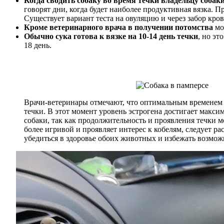
Когда сводить собаку во время течки владельцу собак
говорят дни, когда будет наиболее продуктивная вязка. 
Существует вариант теста на овуляцию и через забор кро
Кроме ветеринарного врача в получении потомства
мож
Обычно сука готова к вязке на 10-14 день течки
, но эт
18 день.
Врачи-ветеринары отмечают, что оптимальным временем дл
течки. В этот момент уровень эстрогена достигает макс
собаки, так как продолжительность и проявления течки м
более игривой и проявляет интерес к кобелям, следует 
убедиться в здоровье обоих животных и избежать возмо