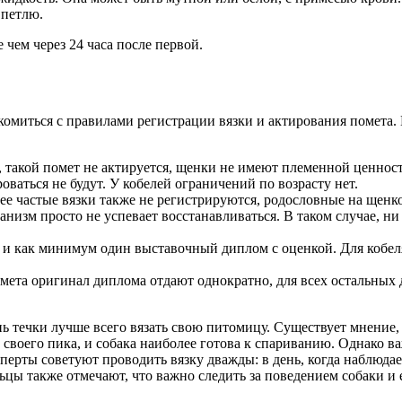
 петлю.
чем через 24 часа после первой.
акомиться с правилами регистрации вязки и актирования помета
, такой помет не актируется, щенки не имеют племенной ценнос
роваться не будут. У кобелей ограничений по возрасту нет.
лее частые вязки также не регистрируются, родословные на щенк
низм просто не успевает восстанавливаться. В таком случае, ни
и как минимум один выставочный диплом с оценкой. Для кобеля
ета оригинал диплома отдают однократно, для всех остальных д
нь течки лучше всего вязать свою питомицу. Существует мнение,
ет своего пика, и собака наиболее готова к спариванию. Однак
перты советуют проводить вязку дважды: в день, когда наблюдает
цы также отмечают, что важно следить за поведением собаки и