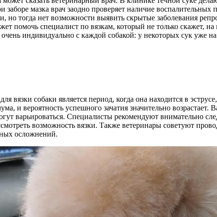
и
может сказать ветеринарный врач. В клинике течной суке делаю
При заборе мазка врач заодно проверяет наличие воспалительных
ви, но тогда нет возможности выявить скрытые заболевания реп
ет помочь специалист по вязкам, который не только скажет, на 
о очень индивидуально с каждой собакой: у некоторых сук уже на 
я вязки собаки является период, когда она находится в эструсе,
имума, и вероятность успешного зачатия значительно возрастает
огут варьироваться. Специалисты рекомендуют внимательно след
рассмотреть возможность вязки. Также ветеринары советуют про
жных осложнений.