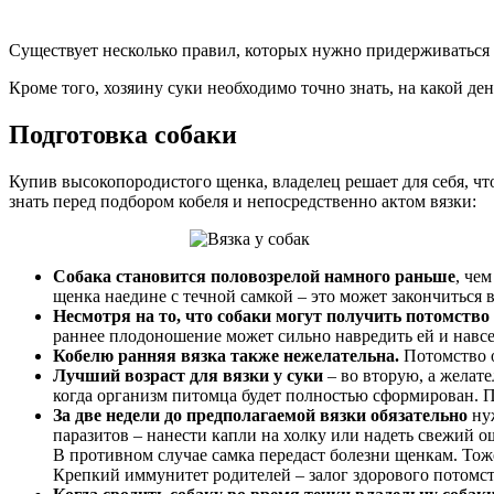
Существует несколько правил, которых нужно придерживаться у
Кроме того, хозяину суки необходимо точно знать, на какой де
Подготовка собаки
Купив высокопородистого щенка, владелец решает для себя, чт
знать перед подбором кобеля и непосредственно актом вязки:
Собака становится половозрелой намного раньше
, че
щенка наедине с течной самкой – это может закончиться 
Несмотря на то, что собаки могут получить потомство
раннее плодоношение может сильно навредить ей и навс
Кобелю ранняя вязка также нежелательна.
Потомство о
Лучший возраст для вязки у суки
– во вторую, а желате
когда организм питомца будет полностью сформирован. Пр
За две недели до предполагаемой вязки обязательно
нуж
паразитов – нанести капли на холку или надеть свежий 
В противном случае самка передаст болезни щенкам. Тоже
Крепкий иммунитет родителей – залог здорового потомст