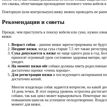
это смазка, облегчающая прохождение полового члена кобеля в
Повторную (или контрольную) вязку можно проводить не ранее 
Рекомендации и советы
Прежде, чем приступить к поиску кобеля или суки, нужно озн
вязки:
Возраст собак
– ранние вязки зарегистрированы не будут
Поздние вязки
, когда сука старше 7,5 лет также регистри
Сука допускается к вязке
не чаще одного раза в год. Бо
приносят огромный урон состоянию здоровья матери, орга
увидит.
На момент вязки обе
собаки должны иметь родословные 
достаточно оценки «очень хорошо».
Для регистрации вязки
и последующего актирования пом
достаточно копий.
Многие владельцы собак задаются вопросом, на какой де
14 день течки. В этот период уровень эстрогена достига
собаки, так как цикл может варьироваться. Некоторые экс
повышения шансов на успешное оплодотворение. Владель
момент для вязки.