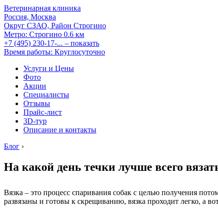
Ветеринарная клиника
Россия, Москва
Округ СЗАО, Район Строгино
Метро:
Строгино
0.6 км
+7 (495) 230-17-...
– показать
Время работы: Круглосуточно
Услуги и Цены
Фото
Акции
Специалисты
Отзывы
Прайс-лист
3D-тур
Описание и контакты
Блог
›
На какой день течки лучше всего вязат
Вязка – это процесс спаривания собак с целью получения пото
развязаны и готовы к скрещиванию, вязка проходит легко, а в