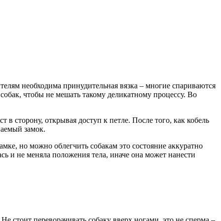
дителям необходима принудительная вязка – многие спариваются
собак, чтобы не мешать такому деликатному процессу. Во
 в сторону, открывая доступ к петле. После того, как кобель
ваемый замок.
замке, но можно облегчить собакам это состояние аккуратно
ась и не меняла положения тела, иначе она может нанести
Не стоит переворачивать собаку вверх ногами, это не сперма –