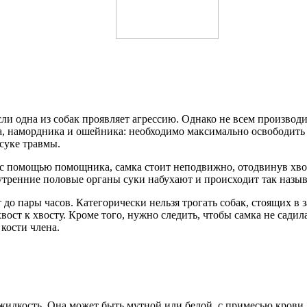
если одна из собак проявляет агрессию. Однако не всем произво
а, намордника и ошейника: необходимо максимально освободить 
суке травмы.
 с помощью помощника, самка стоит неподвижно, отодвинув хвост
утренние половые органы суки набухают и происходит так назы
до пары часов. Категорически нельзя трогать собак, стоящих в 
хвост к хвосту. Кроме того, нужно следить, чтобы самка не садил
кости члена.
 жидкость. Она может быть мутной или белой, с примесью крови. 