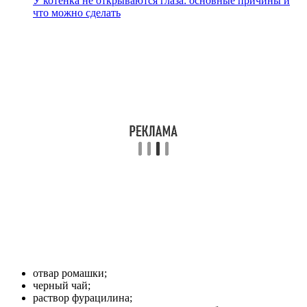
У котенка не открываются глаза: основные причины и
что можно сделать
отвар ромашки;
черный чай;
раствор фурацилина;