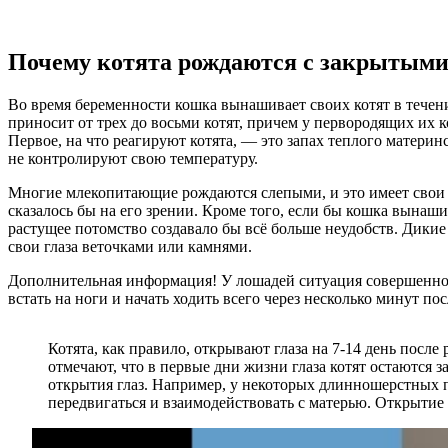
Почему котята рождаются с закрытыми
Во время беременности кошка вынашивает своих котят в тече
приносит от трех до восьми котят, причем у первородящих их
Первое, на что реагируют котята, — это запах теплого материн
не контролируют свою температуру.
Многие млекопитающие рождаются слепыми, и это имеет свои п
сказалось бы на его зрении. Кроме того, если бы кошка вынаши
растущее потомство создавало бы всё больше неудобств. Дикие 
свои глаза веточками или камнями.
Дополнительная информация! У лошадей ситуация совершенно и
встать на ноги и начать ходить всего через несколько минут по
Котята, как правило, открывают глаза на 7-14 день посл
отмечают, что в первые дни жизни глаза котят остаются 
открытия глаз. Например, у некоторых длинношерстных по
передвигаться и взаимодействовать с матерью. Открытие 