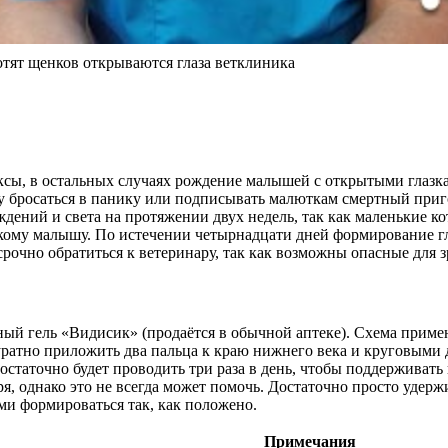
отят щенков открываются глаза ветклиника
ксы, в остальных случаях рождение малышей с открытыми глазка
у бросаться в панику или подписывать малюткам смертный приго
ждений и света на протяжении двух недель, так как маленькие к
кому малышу. По истечении четырнадцати дней формирование гл
срочно обратиться к ветеринару, так как возможны опасные для 
й гель «Видисик» (продаётся в обычной аптеке). Схема примене
уратно приложить два пальца к краю нижнего века и круговыми д
статочно будет проводить три раза в день, чтобы поддерживат
 однако это не всегда может помочь. Достаточно просто удержи
ами формироваться так, как положено.
Примечания