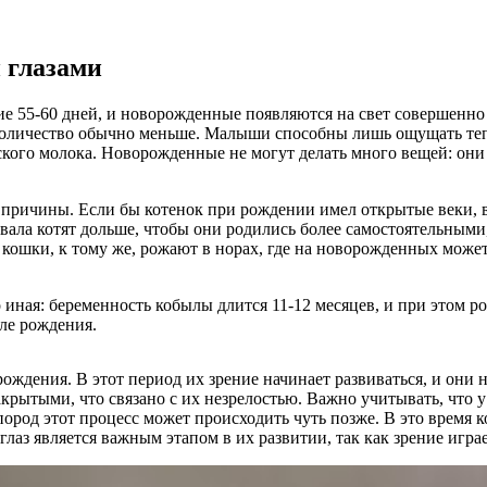
 глазами
ние 55-60 дней, и новорожденные появляются на свет совершен
 количество обычно меньше. Малыши способны лишь ощущать тепл
ского молока. Новорожденные не могут делать много вещей: они 
ричины. Если бы котенок при рождении имел открытые веки, в е
вала котят дольше, чтобы они родились более самостоятельными,
кошки, к тому же, рожают в норах, где на новорожденных может п
ная: беременность кобылы длится 11-12 месяцев, и при этом ро
сле рождения.
е рождения. В этот период их зрение начинает развиваться, и 
закрытыми, что связано с их незрелостью. Важно учитывать, что
род этот процесс может происходить чуть позже. В это время к
глаз является важным этапом в их развитии, так как зрение игр