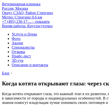
Ветеринарная клиника
Россия, Москва
Округ СЗАО, Район Строгино
Метро:
Строгино
0.6 км
+7 (495) 230-17-...
– показать
Время работы: Круглосуточно
Услуги и Цены
Фото
Акции
Специалисты
Отзывы
Прайс-лист
3D-тур
Описание и контакты
Блог
›
Когда котята открывают глаза: через с
Когда котята открывают глаза, это важный этап в их развитии
в зависимости от породы и индивидуальных особенностей. В ст
знания помогут владельцам лучше понимать своих питомцев и 