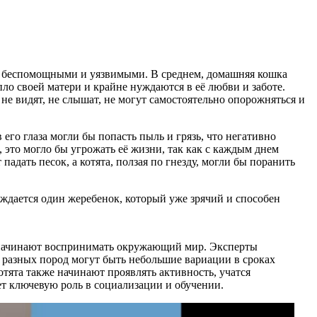
но беспомощными и уязвимыми. В среднем, домашняя кошка
о своей матери и крайне нуждаются в её любви и заботе.
не видят, не слышат, не могут самостоятельно опорожняться и
го глаза могли бы попасть пыль и грязь, что негативно
 это могло бы угрожать её жизни, так как с каждым днем
адать песок, а котята, ползая по гнезду, могли бы поранить
ждается один жеребенок, который уже зрячий и способен
они начинают воспринимать окружающий мир. Эксперты
 у разных пород могут быть небольшие вариации в сроках
отята также начинают проявлять активность, учатся
ает ключевую роль в социализации и обучении.