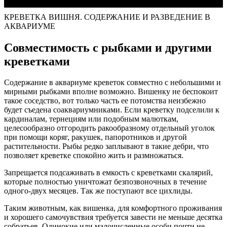
КРЕВЕТКА ВИШНЯ. СОДЕРЖАНИЕ И РАЗВЕДЕНИЕ В
АКВАРИУМЕ
Совместимость с рыбками и другими
креветками
Содержание в аквариуме креветок совместно с небольшими и
мирными рыбками вполне возможно. Вишенку не беспокоит
такое соседство, вот только часть ее потомства неизбежно
будет съедена соаквариумниками. Если креветку подселили к
кардиналам, тернециям или подобным малюткам,
целесообразно отгородить ракообразному отдельный уголок
при помощи коряг, ракушек, папоротников и другой
растительности. Рыбы редко заплывают в такие дебри, что
позволяет креветке спокойно жить и размножаться.
Запрещается подсаживать в емкость с креветками скалярий,
которые полностью уничтожат безпозвоночных в течение
одного-двух месяцев. Так же поступают все цихлиды.
Таким животным, как вишенка, для комфортного проживания
и хорошего самочувствия требуется завести не меньше десятка
собратьев. Одинокие или малочисленные особи почти не