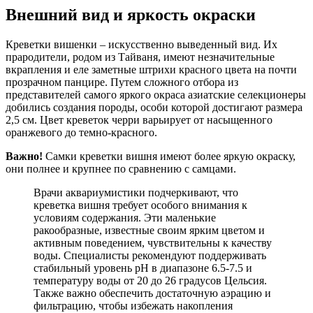
Внешний вид и яркость окраски
Креветки вишенки – искусственно выведенный вид. Их
прародители, родом из Тайваня, имеют незначительные
вкрапления и еле заметные штрихи красного цвета на почти
прозрачном панцире. Путем сложного отбора из
представителей самого яркого окраса азиатские селекционеры
добились создания породы, особи которой достигают размера
2,5 см. Цвет креветок черри варьирует от насыщенного
оранжевого до темно-красного.
Важно!
Самки креветки вишня имеют более яркую окраску,
они полнее и крупнее по сравнению с самцами.
Врачи аквариумистики подчеркивают, что
креветка вишня требует особого внимания к
условиям содержания. Эти маленькие
ракообразные, известные своим ярким цветом и
активным поведением, чувствительны к качеству
воды. Специалисты рекомендуют поддерживать
стабильный уровень pH в диапазоне 6.5-7.5 и
температуру воды от 20 до 26 градусов Цельсия.
Также важно обеспечить достаточную аэрацию и
фильтрацию, чтобы избежать накопления