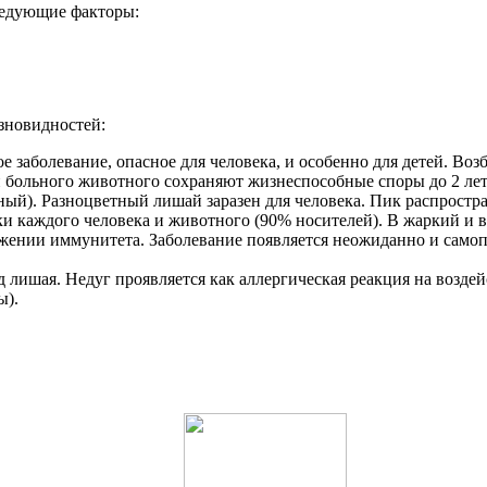
ледующие факторы:
зновидностей:
 заболевание, опасное для человека, и особенно для детей. Возб
 больного животного сохраняют жизнеспособные споры до 2 лет
ый). Разноцветный лишай заразен для человека. Пик распростра
ки каждого человека и животного (90% носителей). В жаркий и 
жении иммунитета. Заболевание появляется неожиданно и самоп
д лишая. Недуг проявляется как аллергическая реакция на возд
ы).