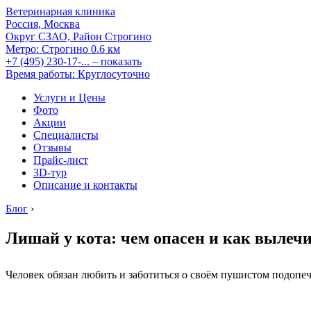
Ветеринарная клиника
Россия, Москва
Округ СЗАО, Район Строгино
Метро:
Строгино
0.6 км
+7 (495) 230-17-...
– показать
Время работы: Круглосуточно
Услуги и Цены
Фото
Акции
Специалисты
Отзывы
Прайс-лист
3D-тур
Описание и контакты
Блог
›
Лишай у кота: чем опасен и как вылеч
Человек обязан любить и заботиться о своём пушистом подопеч