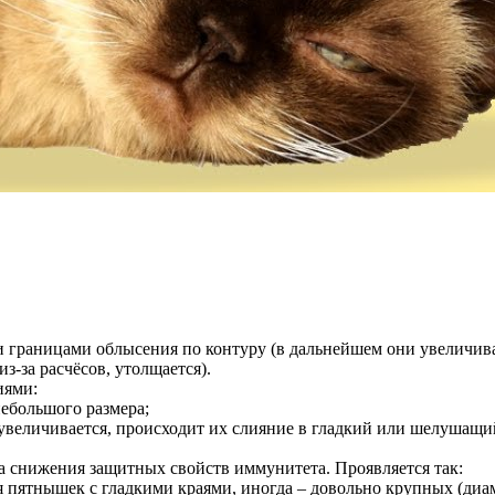
 границами облысения по контуру (в дальнейшем они увеличива
з-за расчёсов, утолщается).
иями:
небольшого размера;
р увеличивается, происходит их слияние в гладкий или шелушащ
 снижения защитных свойств иммунитета. Проявляется так:
пятнышек с гладкими краями, иногда – довольно крупных (диаме