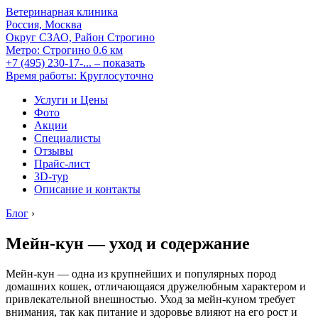
Ветеринарная клиника
Россия, Москва
Округ СЗАО, Район Строгино
Метро:
Строгино
0.6 км
+7 (495) 230-17-...
– показать
Время работы: Круглосуточно
Услуги и Цены
Фото
Акции
Специалисты
Отзывы
Прайс-лист
3D-тур
Описание и контакты
Блог
›
Мейн-кун — уход и содержание
Мейн-кун — одна из крупнейших и популярных пород
домашних кошек, отличающаяся дружелюбным характером и
привлекательной внешностью. Уход за мейн-куном требует
внимания, так как питание и здоровье влияют на его рост и