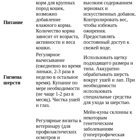
корм для крупных
высоким содержанием
пород кошек,
зерновых и
возможно
искусственных добавок.
добавление
Контролировать вес,
Питание
влажного корма.
чтобы избежать
Количество корма
ожирения.
зависит от возраста,
Предоставлять
активности и веса
постоянный доступ к
кошки.
свежей воде.
Регулярное
Использовать щетку
вычесывание
подходящего размера и
(ежедневно во время
типа. Аккуратно
линьки, 2-3 раза в
обрабатывать шерсть
Гигиена
неделю в остальное
вокруг ушей и лап. При
шерсти
время). Купание по
необходимости
мере необходимости
использовать
(не чаще 1-2 раз в
специальные средства
месяц). Чистка ушей
для ухода за шерстью.
и глаз.
Мейн-куны склонны к
некоторым
Регулярные визиты к
генетическим
ветеринару (для
заболеваниям
профилактических
(гипертрофическая
осмотров и