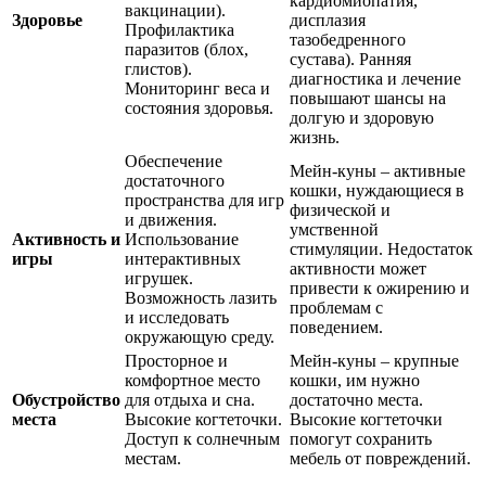
кардиомиопатия,
вакцинации).
Здоровье
дисплазия
Профилактика
тазобедренного
паразитов (блох,
сустава). Ранняя
глистов).
диагностика и лечение
Мониторинг веса и
повышают шансы на
состояния здоровья.
долгую и здоровую
жизнь.
Обеспечение
Мейн-куны – активные
достаточного
кошки, нуждающиеся в
пространства для игр
физической и
и движения.
умственной
Активность и
Использование
стимуляции. Недостаток
игры
интерактивных
активности может
игрушек.
привести к ожирению и
Возможность лазить
проблемам с
и исследовать
поведением.
окружающую среду.
Просторное и
Мейн-куны – крупные
комфортное место
кошки, им нужно
Обустройство
для отдыха и сна.
достаточно места.
места
Высокие когтеточки.
Высокие когтеточки
Доступ к солнечным
помогут сохранить
местам.
мебель от повреждений.