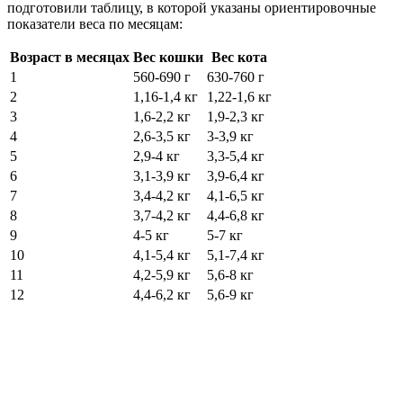
подготовили таблицу, в которой указаны ориентировочные
показатели веса по месяцам:
Возраст в месяцах
Вес кошки
Вес кота
1
560-690 г
630-760 г
2
1,16-1,4 кг
1,22-1,6 кг
3
1,6-2,2 кг
1,9-2,3 кг
4
2,6-3,5 кг
3-3,9 кг
5
2,9-4 кг
3,3-5,4 кг
6
3,1-3,9 кг
3,9-6,4 кг
7
3,4-4,2 кг
4,1-6,5 кг
8
3,7-4,2 кг
4,4-6,8 кг
9
4-5 кг
5-7 кг
10
4,1-5,4 кг
5,1-7,4 кг
11
4,2-5,9 кг
5,6-8 кг
12
4,4-6,2 кг
5,6-9 кг