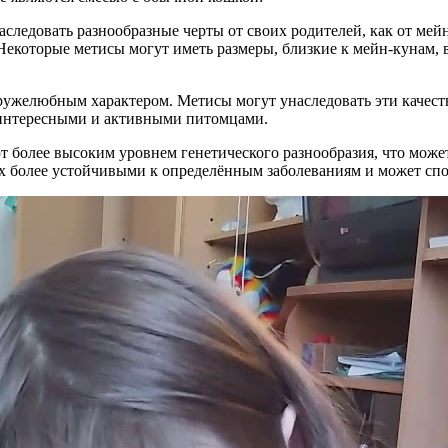
аследовать разнообразные черты от своих родителей, как от мейн
 Некоторые метисы могут иметь размеры, близкие к мейн-кунам, 
ружелюбным характером. Метисы могут унаследовать эти качеств
х интересными и активными питомцами.
ют более высоким уровнем генетического разнообразия, что мож
х более устойчивыми к определённым заболеваниям и может спо