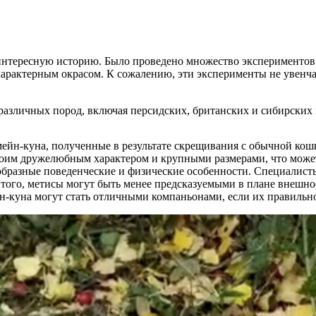
нтересную историю. Было проведено множество экспериментов 
арактерным окрасом. К сожалению, эти эксперименты не увенчал
азличных пород, включая персидских, британских и сибирских 
ейн-куна, полученные в результате скрещивания с обычной кошк
оим дружелюбным характером и крупными размерами, что может 
образные поведенческие и физические особенности. Специалист
 того, метисы могут быть менее предсказуемыми в плане внешно
-куна могут стать отличными компаньонами, если их правильно 