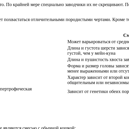
то. По крайней мере специально заводчики их не скрещивают. По
т похвастаться отличительными породистыми чертами. Кроме то
См
Может варьироваться от средн
Длина и густота шерсти завися
густой, чем у мейн-куна
Длина и пушистость хвоста за
Форма и размер головы завися
менее выраженными или отсут
Характер зависит от второй к
общительным или независимы
ипертрофическая
Зависит от генетики обеих пор
ые являются смесью с обычной кошкой: