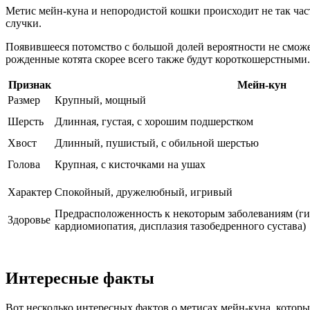
Метис мейн-куна и непородистой кошки происходит не так час
случки.
Появившееся потомство с большой долей вероятности не сможе
рожденные котята скорее всего также будут короткошерстными.
Признак
Мейн-кун
Размер
Крупный, мощный
Шерсть
Длинная, густая, с хорошим подшерстком
Хвост
Длинный, пушистый, с обильной шерстью
Голова
Крупная, с кисточками на ушах
Характер
Спокойный, дружелюбный, игривый
Предрасположенность к некоторым заболеваниям (г
Здоровье
кардиомиопатия, дисплазия тазобедренного сустава)
Интересные факты
Вот несколько интересных фактов о метисах мейн-куна, котор