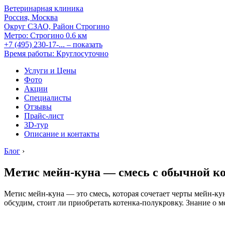
Ветеринарная клиника
Россия, Москва
Округ СЗАО, Район Строгино
Метро:
Строгино
0.6 км
+7 (495) 230-17-...
– показать
Время работы: Круглосуточно
Услуги и Цены
Фото
Акции
Специалисты
Отзывы
Прайс-лист
3D-тур
Описание и контакты
Блог
›
Метис мейн-куна — смесь с обычной к
Метис мейн-куна — это смесь, которая сочетает черты мейн-кун
обсудим, стоит ли приобретать котенка-полукровку. Знание о 