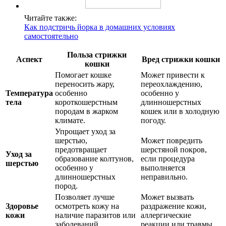
Читайте также:
Как подстричь йорка в домашних условиях
самостоятельно
Польза стрижки
Аспект
Вред стрижки кошки
кошки
Помогает кошке
Может привести к
переносить жару,
переохлаждению,
Температура
особенно
особенно у
тела
короткошерстным
длинношерстных
породам в жарком
кошек или в холодную
климате.
погоду.
Упрощает уход за
шерстью,
Может повредить
предотвращает
шерстяной покров,
Уход за
образование колтунов,
если процедура
шерстью
особенно у
выполняется
длинношерстных
неправильно.
пород.
Позволяет лучше
Может вызвать
Здоровье
осмотреть кожу на
раздражение кожи,
кожи
наличие паразитов или
аллергические
заболеваний.
реакции или травмы.