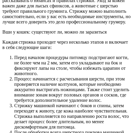
рассказывать о нюансах и правилах стрижки. Уход за кожей
важен даже для лысых сфинксов, а животные с шерстью
требуют правильного груминга. Стрижку можно выполнить
самостоятельно, если у вас есть необходимые инструменты, но
лучше всего доверить это дело профессиональному грумеру.
Вши у кошек: существуют ли, можно ли заразиться
Каждая стрижка проходит через несколько этапов и включает
в себя следующие шаги:
Перед началом процедуры питомцу подстригают когти,
не более чем на 2 мм, затем его укладывают на бок и
фиксируют лапы на столе, чтобы избежать царапин от
животного.
Процесс начинается с расчесывания шерсти, при этом
проверяется наличие колтунов, которые необходимо
аккуратно выстригать ножницами. Также стоит уделить
внимание зонам вокруг половых органов и сосков, где
требуется дополнительное удаление волос.
Стрижку машинкой начинают с боков и спины, затем
переходят к животу, где кожа наиболее чувствительная.
Стрижка выполняется по направлению роста волос, что
делает процесс более длительным, но менее
дискомфортным для питомца.
После обработки всего шерстного покрова машинкой