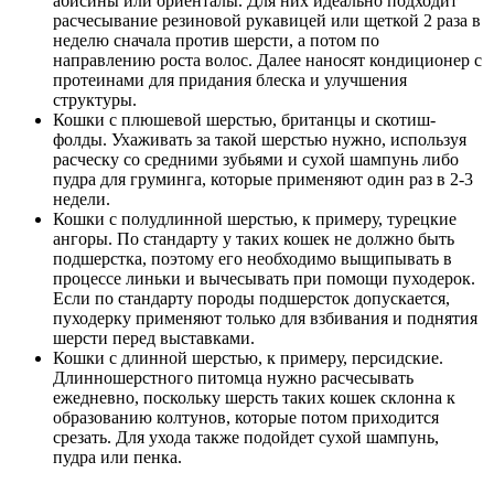
абисины или ориенталы. Для них идеально подходит
расчесывание резиновой рукавицей или щеткой 2 раза в
неделю сначала против шерсти, а потом по
направлению роста волос. Далее наносят кондиционер с
протеинами для придания блеска и улучшения
структуры.
Кошки с плюшевой шерстью, британцы и скотиш-
фолды. Ухаживать за такой шерстью нужно, используя
расческу со средними зубьями и сухой шампунь либо
пудра для груминга, которые применяют один раз в 2-3
недели.
Кошки с полудлинной шерстью, к примеру, турецкие
ангоры. По стандарту у таких кошек не должно быть
подшерстка, поэтому его необходимо выщипывать в
процессе линьки и вычесывать при помощи пуходерок.
Если по стандарту породы подшерсток допускается,
пуходерку применяют только для взбивания и поднятия
шерсти перед выставками.
Кошки с длинной шерстью, к примеру, персидские.
Длинношерстного питомца нужно расчесывать
ежедневно, поскольку шерсть таких кошек склонна к
образованию колтунов, которые потом приходится
срезать. Для ухода также подойдет сухой шампунь,
пудра или пенка.