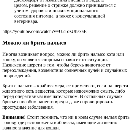
целом, решение о стрижке должно приниматься с
учетом здоровья и психоэмоционального
состояния питомца, а также с консультацией
ветеринара.
https://youtube.com/watch?v=U21ozUhsxaE
Можно ли брить налысо
Иногда возникает вопрос, можно ли брить налысо кота или
кошку, он является спорным и зависит от ситуации.
Назначение шерсти в том, чтобы беречь животное от
переохлаждения, воздействия солнечных лучей и случайных
повреждений.
Бритье налысо – крайняя мера, ее применяют, если на шерсти
животного есть вещества, которые невозможно смыть, либо
перед оперативным вмешательством. В остальных случаях
бритье способно нанести вред и даже спровоцировать
простудные заболевания.
Внимание!
Стоит помнить, что ни в коем случае нельзя брить
голову, где расположены вибриссы, имеющие жизненно
важное значение для кошки.