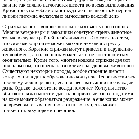
да и не так сильно наглотается шерсти во время вылизывания.
Кроме того, на мебели станет куда меньше шерсти.В период
линьки питомца желательно вычесывать каждый день.
Стрижка кошек – вопрос, который вызывает много споров.
Многие ветеринары и заводчики советуют стричь животное
только в случае крайней необходимости. Это связано с тем,
что само мероприятие может вызвать немалый стресс у
животного. Короткие стрижки могут привести к нарушению
теплообмена, а подшёрсток может так и не восстановиться
окончательно. Кроме того, многим кошкам стрижки делают
под наркозом, что очень плохо влияет на здоровье животного.
Существуют некоторые породы, особое строение шерсти
которых приводит к образованию колтунов. Теоретически эту
проблему можно решить, если вычесывать животное каждый
день. Однако, даже это не всегда помогает. Колтуны легко
вбирают грязь и могут издавать неприятный запах, под ними
на коже может образоваться раздражение, а еще кошка может
во время вылизывания проглотить колтун, что может
привести к закупорке кишечника.