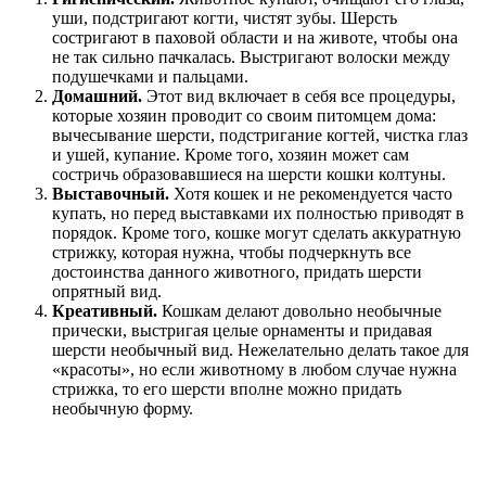
уши, подстригают когти, чистят зубы. Шерсть
состригают в паховой области и на животе, чтобы она
не так сильно пачкалась. Выстригают волоски между
подушечками и пальцами.
Домашний.
Этот вид включает в себя все процедуры,
которые хозяин проводит со своим питомцем дома:
вычесывание шерсти, подстригание когтей, чистка глаз
и ушей, купание. Кроме того, хозяин может сам
состричь образовавшиеся на шерсти кошки колтуны.
Выставочный.
Хотя кошек и не рекомендуется часто
купать, но перед выставками их полностью приводят в
порядок. Кроме того, кошке могут сделать аккуратную
стрижку, которая нужна, чтобы подчеркнуть все
достоинства данного животного, придать шерсти
опрятный вид.
Креативный.
Кошкам делают довольно необычные
прически, выстригая целые орнаменты и придавая
шерсти необычный вид. Нежелательно делать такое для
«красоты», но если животному в любом случае нужна
стрижка, то его шерсти вполне можно придать
необычную форму.