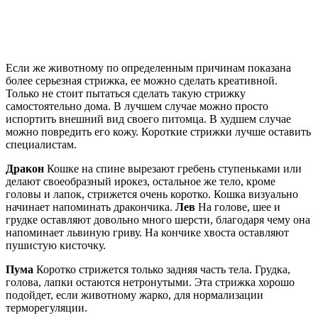
Если же животному по определенным причинам показана
более серьезная стрижка, ее можно сделать креативной.
Только не стоит пытаться сделать такую стрижку
самостоятельно дома. В лучшем случае можно просто
испортить внешний вид своего питомца. В худшем случае
можно повредить его кожу. Короткие стрижки лучше оставить
специалистам.
Дракон
Кошке на спине вырезают гребень ступеньками или
делают своеобразный ирокез, остальное же тело, кроме
головы и лапок, стрижется очень коротко. Кошка визуально
начинает напоминать дракончика.
Лев
На голове, шее и
грудке оставляют довольно много шерсти, благодаря чему она
напоминает львиную гриву. На кончике хвоста оставляют
пушистую кисточку.
Пума
Коротко стрижется только задняя часть тела. Грудка,
голова, лапки остаются нетронутыми. Эта стрижка хорошо
подойдет, если животному жарко, для нормализации
терморегуляции.