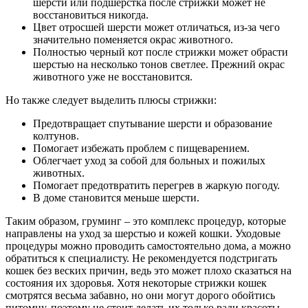
шерсти или подшерстка после стрижки может не
восстановиться никогда.
Цвет отросшей шерсти может отличаться, из-за чего
значительно поменяется окрас животного.
Полностью черный кот после стрижки может обрасти
шерстью на несколько тонов светлее. Прежний окрас
животного уже не восстановится.
Но также следует выделить плюсы стрижки:
Предотвращает спутывание шерсти и образование
колтунов.
Помогает избежать проблем с пищеварением.
Облегчает уход за собой для больных и пожилых
животных.
Помогает предотвратить перегрев в жаркую погоду.
В доме становится меньше шерсти.
Таким образом, груминг – это комплекс процедур, которые
направлены на уход за шерстью и кожей кошки. Уходовые
процедуры можно проводить самостоятельно дома, а можно
обратиться к специалисту. Не рекомендуется подстригать
кошек без веских причин, ведь это может плохо сказаться на
состояния их здоровья. Хотя некоторые стрижки кошек
смотрятся весьма забавно, но они могут дорого обойтись
питомцу, поэтому не стоит делать их только ради красоты.