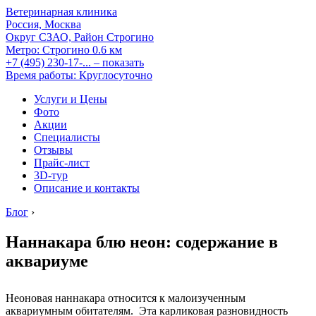
Ветеринарная клиника
Россия, Москва
Округ СЗАО, Район Строгино
Метро:
Строгино
0.6 км
+7 (495) 230-17-...
– показать
Время работы: Круглосуточно
Услуги и Цены
Фото
Акции
Специалисты
Отзывы
Прайс-лист
3D-тур
Описание и контакты
Блог
›
Наннакара блю неон: содержание в
аквариуме
Неоновая наннакара относится к малоизученным
аквариумным обитателям. Эта карликовая разновидность