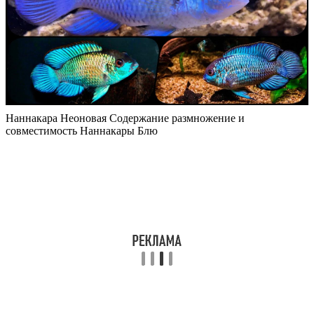
Наннакара Неоновая Содержание размножение и
совместимость Наннакары Блю