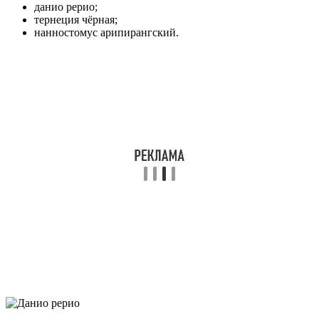
данио рерио;
тернеция чёрная;
нанностомус арипирангский.