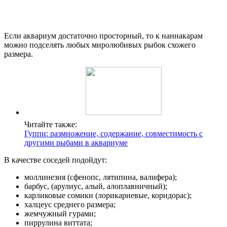
Если аквариум достаточно просторный, то к наннакарам
можно подселять любых миролюбивых рыбок схожего
размера.
Читайте также:
Гуппи: размножение, содержание, совместимость с
другими рыбами в аквариуме
В качестве соседей подойдут:
моллинезия (сфенопс, лятипина, валифера);
барбус, (арулиус, алый, алоплавничный);
карликовые сомики (лорикариевые, коридорас);
халцеус среднего размера;
жемчужный гурами;
пиррулина виттата;