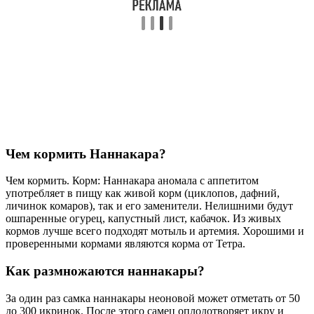
Чем кормить Наннакара?
Чем кормить. Корм: Наннакара аномала с аппетитом
употребляет в пищу как живой корм (циклопов, дафний,
личинок комаров), так и его заменители. Нелишними будут
ошпаренные огурец, капустный лист, кабачок. Из живых
кормов лучше всего подходят мотыль и артемия. Хорошими и
проверенными кормами являются корма от Тетра.
Как размножаются наннакары?
За один раз самка наннакары неоновой может отметать от 50
до 300 икринок. После этого самец оплодотворяет икру и