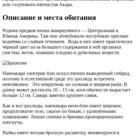
или голубовато-пятнистая Акара.
Описание и места обитания
Родина предков неона аквариумного — Центральная и
Южная Америка. Там они облюбовали неглубокие пресные
водоёмы со слабым течением. Вода в них имеет практически
чёрный цвет из-за большого содержания в ней органики
(листвы, веток, опавших плодов) и дубильных веществ.
Наннакара электрик блю искусственно выведенный гибрид,
поэтому в естественной среде эту цихлиду встретить
невозможно. Это некрупная, но сильная и мощная рыба. В
длину может достигать 10 – 15 см, хотя обычно не вырастает
больше 12 см. Самцы заметно крупнее самок.
Как и все цихлиды, наннакара неон-блю имеет широкое,
продолговатое тело, сжатое по бокам, с удлинёнными
плавниками. Линии спинки и брюшка пропорционально
изогнуты.
Рыбка имеет весьма броскую расцветку, меняющуюся в