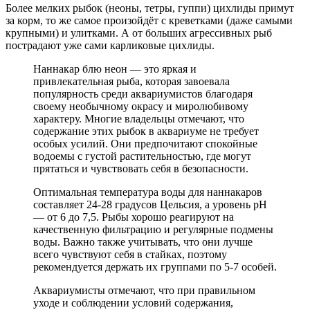
Более мелких рыбок (неоны, тетры, гуппи) цихлиды примут
за корм, то же самое произойдёт с креветками (даже самыми
крупными) и улитками. А от больших агрессивных рыб
пострадают уже сами карликовые цихлиды.
Наннакар блю неон — это яркая и
привлекательная рыба, которая завоевала
популярность среди аквариумистов благодаря
своему необычному окрасу и миролюбивому
характеру. Многие владельцы отмечают, что
содержание этих рыбок в аквариуме не требует
особых усилий. Они предпочитают спокойные
водоемы с густой растительностью, где могут
прятаться и чувствовать себя в безопасности.
Оптимальная температура воды для наннакаров
составляет 24-28 градусов Цельсия, а уровень pH
— от 6 до 7,5. Рыбы хорошо реагируют на
качественную фильтрацию и регулярные подмены
воды. Важно также учитывать, что они лучше
всего чувствуют себя в стайках, поэтому
рекомендуется держать их группами по 5-7 особей.
Аквариумисты отмечают, что при правильном
уходе и соблюдении условий содержания,