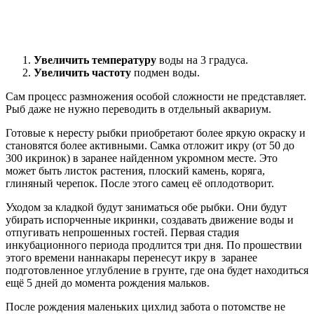
Увеличить температуру
воды на 3 градуса.
Увеличить частоту
подмен воды.
Сам процесс размножения особой сложности не представляет.
Рыб даже не нужно переводить в отдельный аквариум.
Готовые к нересту рыбки приобретают более яркую окраску и
становятся более активными. Самка отложит икру (от 50 до
300 икринок) в заранее найденном укромном месте. Это
может быть листок растения, плоский камень, коряга,
глиняный черепок. После этого самец её оплодотворит.
Уходом за кладкой будут заниматься обе рыбки. Они будут
убирать испорченные икринки, создавать движение воды и
отпугивать непрошенных гостей. Первая стадия
инкубационного периода продлится три дня. По прошествии
этого времени наннакары перенесут икру в заранее
подготовленное углубление в грунте, где она будет находиться
ещё 5 дней до момента рождения мальков.
После рождения маленьких цихлид забота о потомстве не