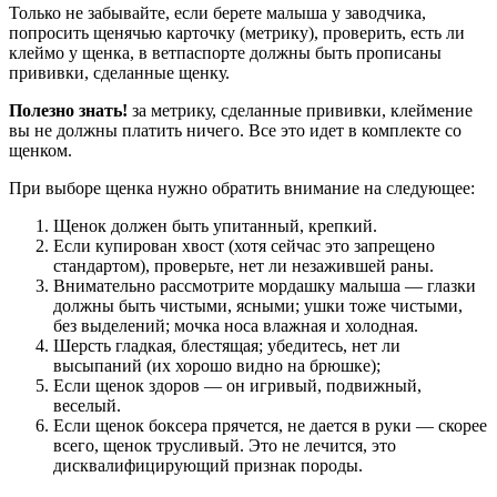
Только не забывайте, если берете малыша у заводчика,
попросить щенячью карточку (метрику), проверить, есть ли
клеймо у щенка, в ветпаспорте должны быть прописаны
прививки, сделанные щенку.
Полезно знать!
за метрику, сделанные прививки, клеймение
вы не должны платить ничего. Все это идет в комплекте со
щенком.
При выборе щенка нужно обратить внимание на следующее:
Щенок должен быть упитанный, крепкий.
Если купирован хвост (хотя сейчас это запрещено
стандартом), проверьте, нет ли незажившей раны.
Внимательно рассмотрите мордашку малыша — глазки
должны быть чистыми, ясными; ушки тоже чистыми,
без выделений; мочка носа влажная и холодная.
Шерсть гладкая, блестящая; убедитесь, нет ли
высыпаний (их хорошо видно на брюшке);
Если щенок здоров — он игривый, подвижный,
веселый.
Если щенок боксера прячется, не дается в руки — скорее
всего, щенок трусливый. Это не лечится, это
дисквалифицирующий признак породы.