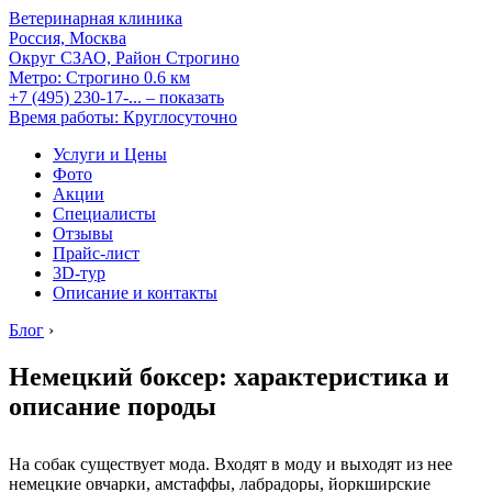
Ветеринарная клиника
Россия, Москва
Округ СЗАО, Район Строгино
Метро:
Строгино
0.6 км
+7 (495) 230-17-...
– показать
Время работы: Круглосуточно
Услуги и Цены
Фото
Акции
Специалисты
Отзывы
Прайс-лист
3D-тур
Описание и контакты
Блог
›
Немецкий боксер: характеристика и
описание породы
На собак существует мода. Входят в моду и выходят из нее
немецкие овчарки, амстаффы, лабрадоры, йоркширские