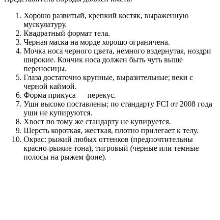
Хорошо развитый, крепкий костяк, выраженную
мускулатуру.
Квадратный формат тела.
Черная маска на морде хорошо ограничена.
Мочка носа черного цвета, немного вздернутая, ноздри
широкие. Кончик носа должен быть чуть выше
переносицы.
Глаза достаточно крупные, выразительные; веки с
черной каймой.
Форма прикуса — перекус.
Уши высоко поставлены; по стандарту FCI от 2008 года
уши не купируются.
Хвост по тому же стандарту не купируется.
Шерсть короткая, жесткая, плотно прилегает к телу.
Окрас: рыжий любых оттенков (предпочтительны
красно-рыжие тона), тигровый (черные или темные
полосы на рыжем фоне).