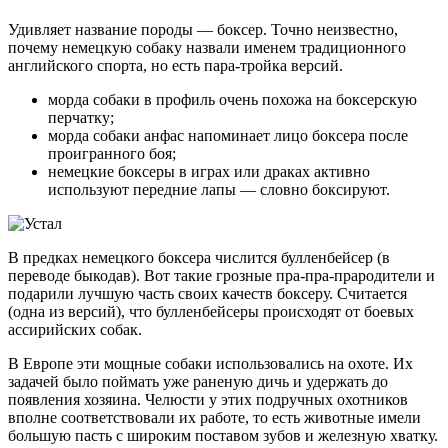
Удивляет название породы — боксер. Точно неизвестно,
почему немецкую собаку назвали именем традиционного
английского спорта, но есть пара-тройка версий.
морда собаки в профиль очень похожа на боксерскую
перчатку;
морда собаки анфас напоминает лицо боксера после
проигранного боя;
немецкие боксеры в играх или драках активно
используют передние лапы — словно боксируют.
В предках немецкого боксера числится булленбейсер (в
переводе быкодав). Вот такие грозные пра-пра-прародители и
подарили лучшую часть своих качеств боксеру. Считается
(одна из версий), что булленбейсеры происходят от боевых
ассирийских собак.
В Европе эти мощные собаки использовались на охоте. Их
задачей было поймать уже раненую дичь и удержать до
появления хозяина. Челюсти у этих подручных охотников
вполне соответствовали их работе, то есть животные имели
большую пасть с широким поставом зубов и железную хватку.